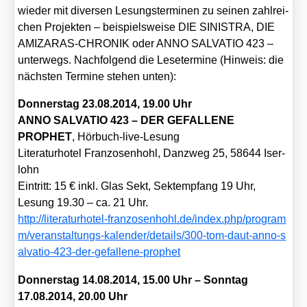
wie­der mit diver­sen Lesungs­ter­mi­nen zu sei­nen zahl­rei­
chen Pro­jek­ten – bei­spiels­wei­se DIE SINISTRA, DIE
AMIZARAS-CHRONIK oder ANNO SALVATIO 423 –
unter­wegs. Nach­fol­gend die Lese­ter­mi­ne (Hin­weis: die
nächs­ten Ter­mi­ne ste­hen unten):
Don­ners­tag 23.08.2014, 19.00 Uhr
ANNO SALVATIO 423 – DER GEFALLENE
PROPHET
, Hör­buch-live-Lesung
Lite­ra­tur­ho­tel Fran­zo­sen­hohl, Danz­weg 25, 58644 Iser­
lohn
Ein­tritt: 15 € inkl. Glas Sekt, Sekt­emp­fang 19 Uhr,
Lesung 19.30 – ca. 21 Uhr.
http://​lite​ra​tur​ho​tel​-fran​zo​sen​hohl​.de/​i​n​d​e​x​.​p​h​p​/​p​r​o​g​r​a​m​
m​/​v​e​r​a​n​s​t​a​l​t​u​n​g​s​-​k​a​l​e​n​d​e​r​/​d​e​t​a​i​l​s​/​3​0​0​-​t​o​m​-​d​a​u​t​-​a​n​n​o​-​s​
a​l​v​a​t​i​o​-​4​2​3​-​d​e​r​-​g​e​f​a​l​l​e​n​e​-​p​r​o​p​het
Don­ners­tag 14.08.2014, 15.00 Uhr – Sonn­tag
17.08.2014, 20.00 Uhr