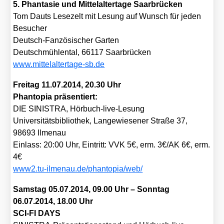
5. Phan­ta­sie und Mit­tel­al­ter­ta­ge Saar­brü­cken
Tom Dauts Lese­zelt mit Lesung auf Wunsch für jeden
Besu­cher
Deutsch-Fan­zö­si­scher Gar­ten
Deutsch­müh­len­tal, 66117 Saar­brü­cken
www​.mit​tel​al​ter​ta​ge​-sb​.de
Frei­tag 11.07.2014, 20.30 Uhr
Phan­to­pia prä­sen­tiert:
DIE SINISTRA, Hör­buch-live-Lesung
Uni­ver­si­täts­bi­blio­thek, Lan­ge­wie­se­ner Stra­ße 37,
98693 Ilmen­au
Ein­lass: 20:00 Uhr, Ein­tritt: VVK 5€, erm. 3€/AK 6€, erm.
4€
www2​.tu​-ilmen​au​.de/​p​h​a​n​t​o​p​i​a​/​w​eb/
Sams­tag 05.07.2014, 09.00 Uhr – Sonn­tag
06.07.2014, 18.00 Uhr
SCI-FI DAYS