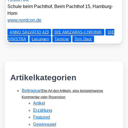
Schu­le beim Pacht­hof, Beim Pacht­hof 15, Ham­burg-
Horn
www​.nord​con​.de
ANNO SALVATIO 423
DIE AMIZARAS-CHRONIK
DIE
SINISTRA
Lesungen
Termine
Tom Daut
Artikelkategorien
Beitragsart
Die Art des Artikels, also beispielsweise
Kommentar oder Rezension
Artikel
Erzählung
Featured
Gewinnspiel