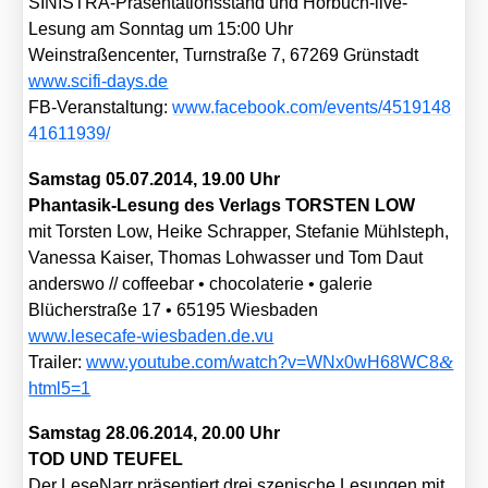
SINIS­TRA-Prä­sen­ta­ti­ons­stand und Hör­buch-live-
Lesung am Sonn­tag um 15:00 Uhr
Wein­stra­ßen­cen­ter, Turn­stra­ße 7, 67269 Grün­stadt
www​.sci​fi​-days​.de
FB-Ver­an­stal­tung:
www​.face​book​.com/​e​v​e​n​t​s​/​4​5​1​9​1​4​8​
4​1​6​1​1​9​39/
Sams­tag 05.07.2014, 19.00 Uhr
Phan­tas­ik-Lesung des Ver­lags TORSTEN LOW
mit Tors­ten Low, Hei­ke Schrap­per, Ste­fa­nie Mühls­teph,
Vanes­sa Kai­ser, Tho­mas Loh­was­ser und Tom Daut
anders­wo /​/​ cof­fee­bar • cho­co­la­te­rie • gale­rie
Blü­cher­stra­ße 17 • 65195 Wies­ba­den
www​.leseca​fe​-wies​ba​den​.de​.vu
&
Trai­ler:
www​.you​tube​.com/​w​a​t​c​h​?​v​=​W​N​x​0​w​H​6​8​W​C​8​
h​t​m​l​5=1
Sams­tag 28.06.2014, 20.00 Uhr
TOD UND TEUFEL
Der LeseNarr prä­sen­tiert drei sze­ni­sche Lesun­gen mit