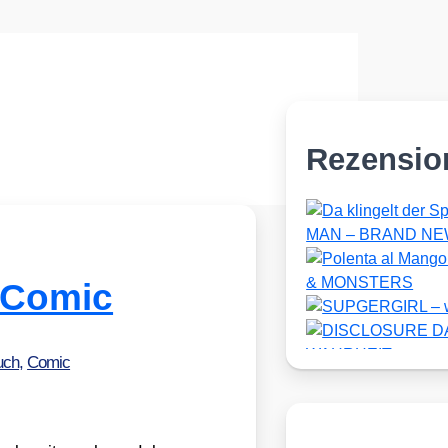
Rezensio
 Comic
uch
,
Comic