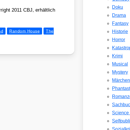
Doku
right 2011 CBJ, erhält­lich
Drama
Fantasy
nd
Random House
The
Historie
Horror
Katastr
Krimi
Musical
Mystery
Märche
Phantast
Romanz
Sachbu
Science 
Selfpubl
Sozialkri