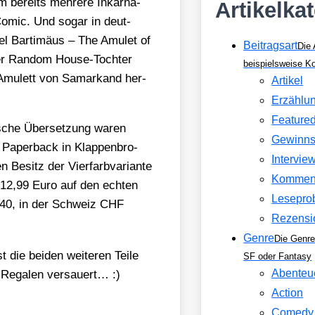
m bereits meh­re­re Inkar­na­
Artikelka
 Comic. Und sogar in deut­
vel
Bar­ti­mä­us – The Amu­let of
Beitragsart
Die 
der Ran­dom House-Toch­ter
beispielsweise 
 Amu­lett von Samar­kand
her­
Artikel
Erzählu
Feature
­sche Über­set­zung waren
Gewinns
 Paper­back in Klap­pen­bro­
Intervie
esitz der Vier­farb­va­ri­an­te
Kommen
12,99 Euro auf den ech­ten
Lesepro
 13,40, in der Schweiz CHF
Rezensi
Genre
Die Genre
die bei­den wei­te­ren Tei­le
SF oder Fantasy
Abenteu
n Rega­len ver­sau­ert… :)
Action
Comedy