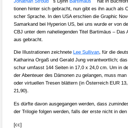
Jona­than Stroud
s Djinn
Bar­ti­mä­us
hat in Buch­for
tio­nen hin­ter sich gebracht, nun gibt es ihn auch als
scher Spra­che. In den USA erschien die Gra­phic No
Samar­kand
bei Hype­ri­on US, bei uns wur­de er von 
CBJ unter dem nahe­lie­gen­den Titel
Bar­ti­mä­us – Das
aus gebracht.
Die Illus­tra­tio­nen zeich­ne­te
Lee Sul­li­van
, für die deut
Katha­ri­na Orgaß und Gerald Jung ver­ant­wort­lich; das
schur umfasst 144 Sei­ten in 17,0 x 24,0 cm. Um in den B
der Aben­teu­er des Dämo­nen zu gelan­gen, muss man 
oder vir­tu­el­len Tre­sen blät­tern (in Öster­reich EUR
21,90).
Es dürf­te davon aus­ge­gan­gen wer­den, dass zumin­dest 
der Tri­lo­gie fol­gen wer­den, falls der ers­te nicht in de
[cc]