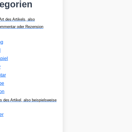
tegorien
Art des Artikels, also
Kommentar oder Rezension
ng
d
piel
w
tar
be
on
s des Artikel, also beispielsweise
er