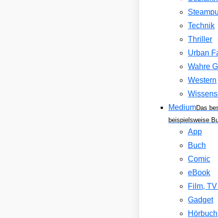
Steamp
Technik
Thriller
Urban F
Wahre G
Western
Wissens
Medium
Das be
beispielsweise B
App
Buch
Comic
eBook
Film, T
Gadget
Hörbuch