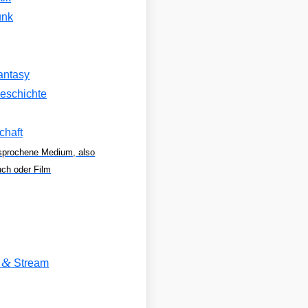
unk
antasy
eschichte
chaft
sprochene Medium, also
uch oder Film
&
V
Stream