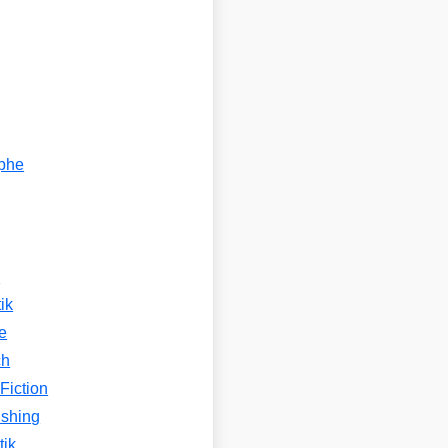
ophe
n
ik
e
ch
Fiction
ishing
tik