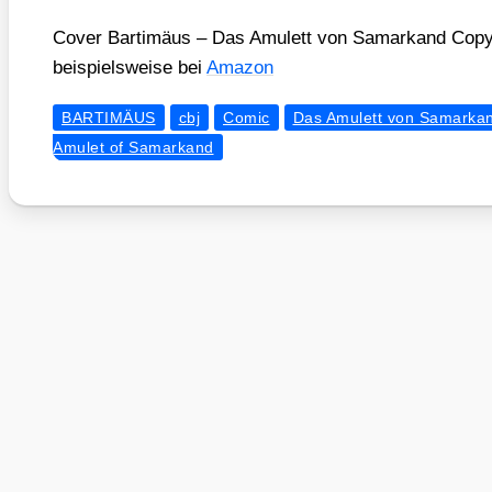
Cover
Bar­ti­mä­us – Das Amu­lett von Samar­kand
Copy­
bei­spiels­wei­se bei
Ama­zon
BARTIMÄUS
cbj
Comic
Das Amulett von Samarka
Amulet of Samarkand