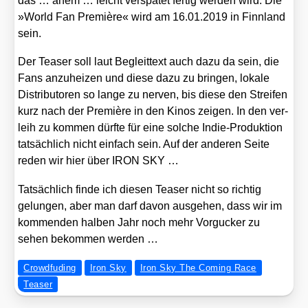
das … ähem … leicht ver­spä­tet fer­tig wer­den wird. Die
»World Fan Pre­miè­re« wird am 16.01.2019 in Finn­land
sein.
Der Teaser soll laut Begleit­text auch dazu da sein, die
Fans anzu­hei­zen und die­se dazu zu brin­gen, loka­le
Dis­tri­bu­to­ren so lan­ge zu ner­ven, bis die­se den Strei­fen
kurz nach der Pre­miè­re in den Kinos zei­gen. In den ver­
leih zu kom­men dürf­te für eine sol­che Indie-Pro­duk­ti­on
tat­säch­lich nicht ein­fach sein. Auf der ande­ren Sei­te
reden wir hier über IRON SKY …
Tat­säch­lich fin­de ich die­sen Teaser nicht so rich­tig
gelun­gen, aber man darf davon aus­ge­hen, dass wir im
kom­men­den hal­ben Jahr noch mehr Vor­gu­cker zu
sehen bekom­men wer­den …
Crowdfuding
Iron Sky
Iron Sky The Coming Race
Teaser