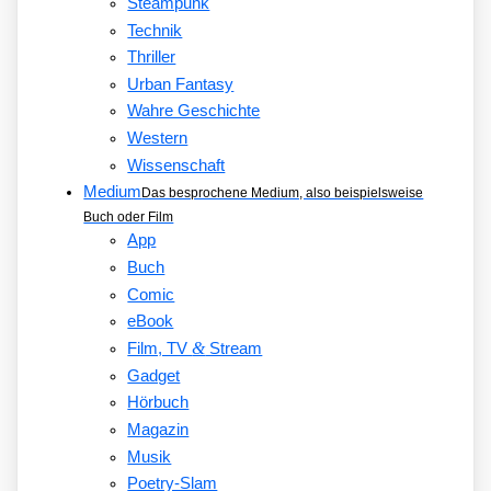
Steampunk
Technik
Thriller
Urban Fantasy
Wahre Geschichte
Western
Wissenschaft
Medium
Das besprochene Medium, also beispielsweise
Buch oder Film
App
Buch
Comic
eBook
&
Film, TV
Stream
Gadget
Hörbuch
Magazin
Musik
Poetry-Slam