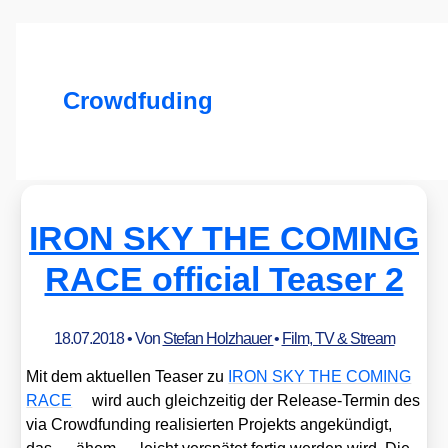
Crowdfuding
IRON SKY THE COMING
RACE official Teaser 2
18.07.2018
• Von
Stefan Holzhauer
•
Film, TV & Stream
Mit dem aktu­el­len Teaser zu
IRON SKY THE COMING
RACE
wird auch gleich­zei­tig der Release-Ter­min des
via Crowd­fun­ding rea­li­sier­ten Pro­jekts ange­kün­digt,