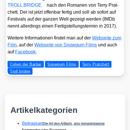
TROLL BRIDGE
nach den Roma­nen von Ter­ry Prat­
chett. Der ist jetzt offen­bar fer­tig und soll ab sofort auf
Fes­ti­vals auf der gan­zen Welt gezeigt wer­den (IMDb
nennt aller­dings einen Fer­tig­stel­lungs­ter­min in 2017).
Wei­te­re Infor­ma­tio­nen fin­det man auf der
Web­sei­te zum
Film
, auf der
Web­sei­te von Snow­gum Films
und auch
auf
Face­book
.
Cohen der Barbar
Snowgum Films
Terry Pratchett
Troll bridge
Artikelkategorien
Beitragsart
Die Art des Artikels, also beispielsweise