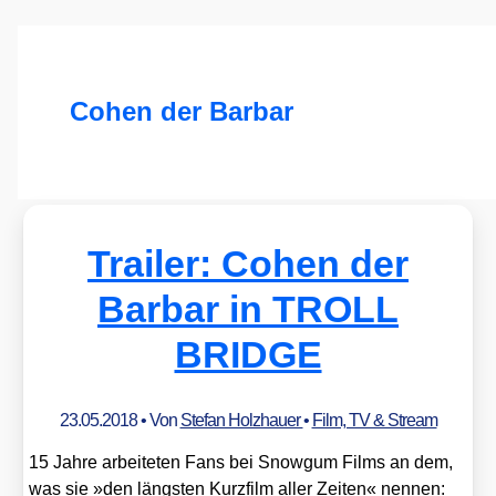
Cohen der Barbar
Trailer: Cohen der
Barbar in TROLL
BRIDGE
23.05.2018
• Von
Stefan Holzhauer
•
Film, TV & Stream
15 Jah­re arbei­te­ten Fans bei Snow­gum Films an dem,
was sie »den längs­ten Kurz­film aller Zei­ten« nen­nen: