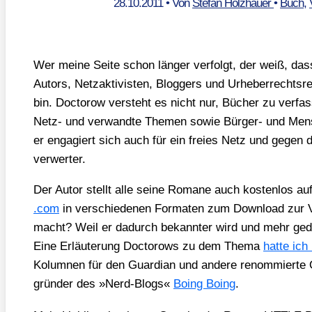
28.10.2011
• Von
Stefan Holzhauer
•
Buch
,
Wer mei­ne Sei­te schon län­ger ver­folgt, der weiß, da
Autors, Netz­ak­ti­vis­ten, Blog­gers und Urhe­ber­rechts­r
bin. Doc­to­row ver­steht es nicht nur, Bücher zu ver­fa
Netz- und ver­wand­te The­men sowie Bür­ger- und Men­sch
er enga­giert sich auch für ein frei­es Netz und gegen 
ver­wer­ter.
Der Autor stellt alle sei­ne Roma­ne auch kos­ten­los auf
.com
in ver­schie­de­nen For­ma­ten zum Down­load zur 
macht? Weil er dadurch bekann­ter wird und mehr gedr
Eine Erläu­te­rung Doc­to­rows zu dem The­ma
hat­te ich
Kolum­nen für den Guar­di­an und ande­re renom­mier­te On
grün­der des »Nerd-Blogs«
Boing Boing
.