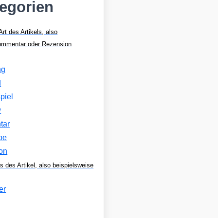
tegorien
Art des Artikels, also
Kommentar oder Rezension
ng
d
piel
w
tar
be
on
s des Artikel, also beispielsweise
er