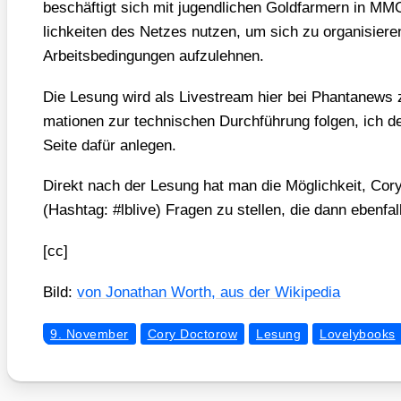
beschäf­tigt sich mit jugend­li­chen Gold­far­mern in
lich­kei­ten des Net­zes nut­zen, um sich zu orga­ni­sie­
Arbeits­be­din­gun­gen auf­zu­leh­nen.
Die Lesung wird als Live­stream hier bei Phan­ta­news z
ma­tio­nen zur tech­ni­schen Durch­füh­rung fol­gen, ich d
Sei­te dafür anle­gen.
Direkt nach der Lesung hat man die Mög­lich­keit, Cory
(Hash­tag: #lbli­ve) Fra­gen zu stel­len, die dann eben­fal
[cc]
Bild:
von Jona­than Worth, aus der Wiki­pe­dia
9. November
Cory Doctorow
Lesung
Lovelybooks