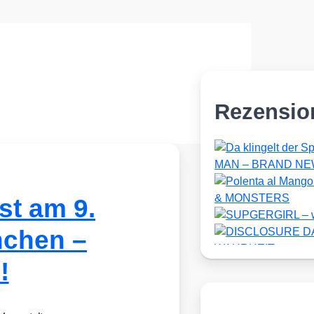
Rezensio
st am 9.
nchen –
!