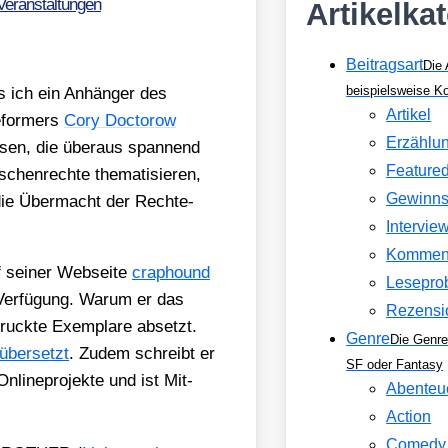
Veranstaltungen
Artikelka
Beitragsart
Die 
beispielsweise 
ss ich ein Anhän­ger des
Artikel
e­for­mers
Cory Doc­to­row
Erzählu
s­sen, die über­aus span­nend
Feature
en­rech­te the­ma­ti­sie­ren,
Gewinns
die Über­macht der Rech­te­
Intervie
Kommen
 sei­ner Web­sei­te
cra​phound​
Lesepro
Ver­fü­gung. War­um er das
Rezensi
uck­te Exem­pla­re absetzt.
Genre
Die Genre
 über­setzt
. Zudem schreibt er
SF oder Fantasy
line­pro­jek­te und ist Mit­
Abenteu
Action
Comedy