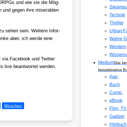
 MMORPGs und wie sie die Mög­
Steamp
ren und gegen ihre mise­ra­blen
Technik
Thriller
u sehen sein. Wei­te­re Infor­
Urban F
en­ke aber, ich wer­de eine
Wahre G
Western
Wissens
 via Face­book und Twit­ter
Medium
Das be
ls live beant­wor­tet wer­den.
beispielsweise B
App
Buch
Comic
eBook
München
Film, T
Gadget
Hörbuch