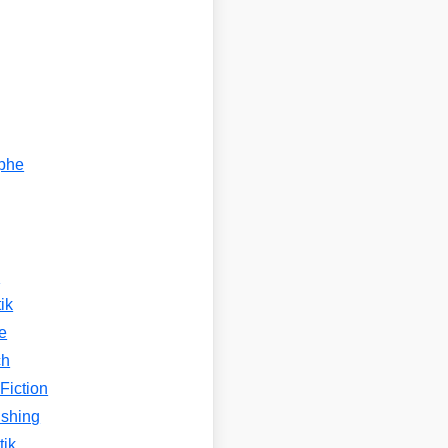
ophe
n
ik
e
ch
Fiction
ishing
tik