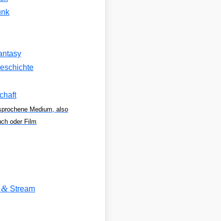
unk
antasy
eschichte
chaft
sprochene Medium, also
uch oder Film
&
V
Stream