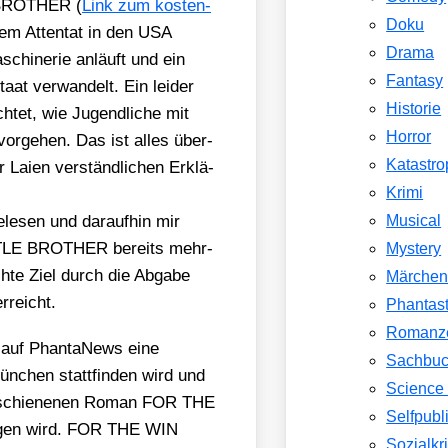
E BROTHER (
Link zum kos­ten­
Doku
nem Atten­tat in den USA
Drama
schi­ne­rie anläuft und ein
Fantasy
taat ver­wan­delt. Ein lei­der
Historie
ch­tet, wie Jugend­li­che mit
Horror
vor­ge­hen. Das ist alles über­
Katastr
ai­en ver­ständ­li­chen Erklä­
Krimi
ele­sen und dar­auf­hin mir
Musical
LITTLE BROTHER bereits mehr­
Mystery
­te Ziel durch die Abga­be
Märche
rreicht.
Phantast
Romanz
r auf Phan­ta­News eine
Sachbu
n­chen statt­fin­den wird und
Science 
 erschie­ne­nen Roman FOR THE
Selfpubl
ra­gen wird. FOR THE WIN
Sozialkri