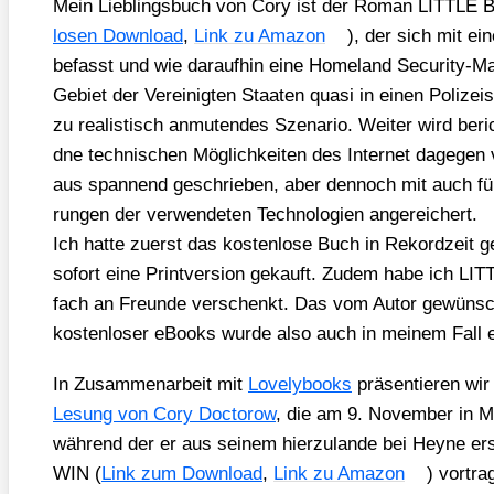
Mein Lieb­lings­buch von Cory ist der Roman LITTL
lo­sen Down­load
,
Link zu Ama­zon
), der sich mit ei
befasst und wie dar­auf­hin eine Home­land Secu­ri­ty-Ma
Gebiet der Ver­ei­nig­ten Staa­ten qua­si in einen Poli­zei­s
zu rea­lis­tisch anmu­ten­des Sze­na­rio. Wei­ter wird beri
dne tech­ni­schen Mög­lich­kei­ten des Inter­net dage­gen 
aus span­nend geschrie­ben, aber den­noch mit auch für L
run­gen der ver­wen­de­ten Tech­no­lo­gien ange­rei­chert.
Ich hat­te zuerst das kos­ten­lo­se Buch in Rekord­zeit g
sofort eine Print­ver­si­on gekauft. Zudem habe ich 
fach an Freun­de ver­schenkt. Das vom Autor gewünsch
kos­ten­lo­ser eBooks wur­de also auch in mei­nem Fall e
In Zusam­men­ar­beit mit
Love­ly­books
prä­sen­tie­ren wi
Lesung von Cory Doc­to­row
, die am 9. Novem­ber in Mü
wäh­rend der er aus sei­nem hier­zu­lan­de bei Hey­ne
WIN (
Link zum Down­load
,
Link zu Ama­zon
) vor­t