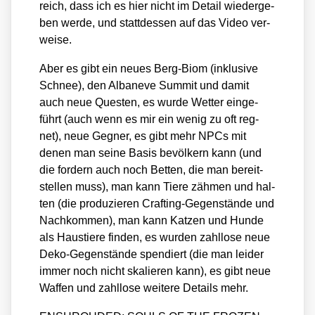
reich, dass ich es hier nicht im Detail wie­der­ge­
ben wer­de, und statt­des­sen auf das Video ver­
wei­se.
Aber es gibt ein neu­es Berg-Biom (inklu­si­ve
Schnee), den Alban­eve Sum­mit und damit
auch neue Ques­ten, es wur­de Wet­ter ein­ge­
führt (auch wenn es mir ein wenig zu oft reg­
net), neue Geg­ner, es gibt mehr NPCs mit
denen man sei­ne Basis bevöl­kern kann (und
die for­dern auch noch Bet­ten, die man bereit­
stel­len muss), man kann Tie­re zäh­men und hal­
ten (die pro­du­zie­ren Craf­ting-Gegen­stän­de und
Nach­kom­men), man kann Kat­zen und Hun­de
als Haus­tie­re fin­den, es wur­den zahl­lo­se neue
Deko-Gegen­stän­de spen­diert (die man lei­der
immer noch nicht ska­lie­ren kann), es gibt neue
Waf­fen und zahl­lo­se wei­te­re Details mehr.