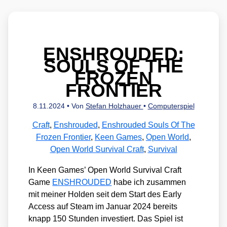
ENSHROUDED:
SOULS OF THE
FROZEN
FRONTIER
8.11.2024
• Von
Stefan Holzhauer
•
Computerspiel
Craft
,
Enshrouded
,
Enshrouded Souls Of The
Frozen Frontier
,
Keen Games
,
Open World
,
Open World Survival Craft
,
Survival
In Keen Games’ Open World Sur­vi­val Craft
Game
ENSHROUDED
habe ich zusam­men
mit mei­ner Hol­den seit dem Start des Ear­ly
Access auf Steam im Janu­ar 2024 bereits
knapp 150 Stun­den inves­tiert. Das Spiel ist