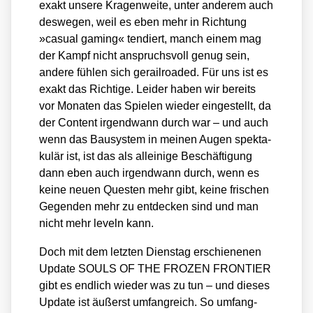
exakt unse­re Kra­gen­wei­te, unter ande­rem auch
des­we­gen, weil es eben mehr in Rich­tung
»casu­al gam­ing« ten­diert, manch einem mag
der Kampf nicht anspruchs­voll genug sein,
ande­re füh­len sich gerail­roa­ded. Für uns ist es
exakt das Rich­ti­ge. Lei­der haben wir bereits
vor Mona­ten das Spie­len wie­der ein­ge­stellt, da
der Con­tent irgend­wann durch war – und auch
wenn das Bau­sys­tem in mei­nen Augen spek­ta­
ku­lär ist, ist das als allei­ni­ge Beschäf­ti­gung
dann eben auch irgend­wann durch, wenn es
kei­ne neu­en Ques­ten mehr gibt, kei­ne fri­schen
Gegen­den mehr zu ent­de­cken sind und man
nicht mehr leveln kann.
Doch mit dem letz­ten Diens­tag erschie­ne­nen
Update SOULS OF THE FROZEN FRONTIER
gibt es end­lich wie­der was zu tun – und die­ses
Update ist äußerst umfang­reich. So umfang­