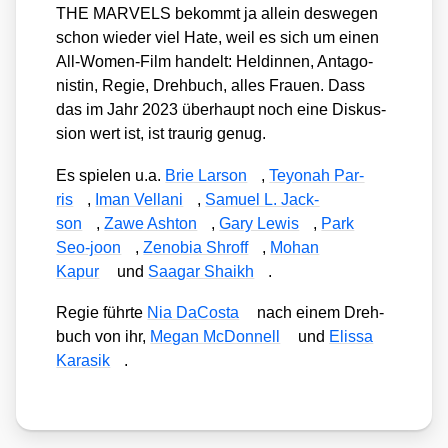
THE MARVELS bekommt ja allein des­we­gen
schon wie­der viel Hate, weil es sich um einen
All-Women-Film han­delt: Hel­din­nen, Ant­ago­
nis­tin, Regie, Dreh­buch, alles Frau­en. Dass
das im Jahr 2023 über­haupt noch eine Dis­kus­
si­on wert ist, ist trau­rig genug.
Es spie­len u.a.
Brie Lar­son
,
Teyo­nah Par­
ris
,
Iman Vel­la­ni
,
Samu­el L. Jack­
son
,
Zawe Ash­ton
,
Gary Lewis
,
Park
Seo-joon
,
Zen­o­bia Shroff
,
Mohan
Kapur
und
Saa­gar Shaikh
.
Regie führ­te
Nia DaCos­ta
nach einem Dreh­
buch von ihr,
Megan McDon­nell
und
Elis­sa
Karas­ik
.