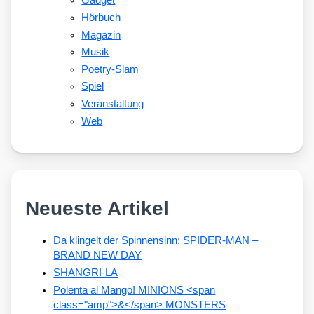
Gadget
Hörbuch
Magazin
Musik
Poetry-Slam
Spiel
Veranstaltung
Web
Neueste Artikel
Da klingelt der Spinnensinn: SPIDER-MAN –
BRAND NEW DAY
SHANGRI-LA
Polenta al Mango! MINIONS <span
class="amp">&</span> MONSTERS