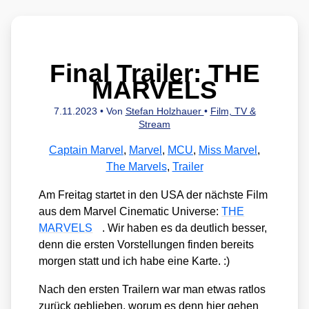
Final Trailer: THE
MARVELS
7.11.2023
• Von
Stefan Holzhauer
•
Film, TV &
Stream
Captain Marvel
,
Marvel
,
MCU
,
Miss Marvel
,
The Marvels
,
Trailer
Am Frei­tag star­tet in den USA der nächs­te Film
aus dem Mar­vel Cine­ma­tic Uni­ver­se:
THE
MARVELS
. Wir haben es da deut­lich bes­ser,
denn die ers­ten Vor­stel­lun­gen fin­den bereits
mor­gen statt und ich habe eine Kar­te. :)
Nach den ers­ten Trai­lern war man etwas rat­los
zurück geblie­ben, wor­um es denn hier gehen