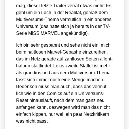
mag, die­ser letz­te Trai­ler ver­rät etwas mehr: Es
geht um ein Loch in der Rea­li­tät, gemäß dem
Mul­ti­ver­sums-The­ma ver­mut­lich in ein ande­res
Uni­ver­sum (das hat­te sich ja bereits in der TV-
Serie MISS MARVEL ange­kün­digt).
Ich bin sehr gespannt und sehe nicht ein, mich
beim halt­lo­sen Mar­vel-Gebas­he ein­zu­rei­hen,
das im Netz gera­de auf zahl­lo­sen Sei­ten allent­
hal­ben statt­fin­det. Lokis zwei­te Staf­fel ist mehr
als gran­di­os und aus dem Mul­ti­ver­sum-The­ma
lässt sich immer noch eine Men­ge machen.
Beden­ken muss man auch, dass das ver­mut­
lich wie in den Comics auf ein Uni­ver­sums-
Reset hin­aus­läuft, nach dem man ganz neu
anfan­gen kann, des­we­gen wird man das nicht
ein­fach kip­pen, nur weil ein paar Netz­kri­ti­kern
was nicht passt.