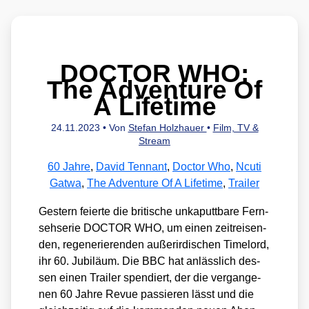
DOCTOR WHO:
The Adventure Of
A Lifetime
24.11.2023
• Von
Stefan Holzhauer
•
Film, TV &
Stream
60 Jahre
,
David Tennant
,
Doctor Who
,
Ncuti
Gatwa
,
The Adventure Of A Lifetime
,
Trailer
Ges­tern fei­er­te die bri­ti­sche unka­putt­ba­re Fern­
seh­se­rie DOCTOR WHO, um einen zeit­rei­sen­
den, rege­ne­rie­ren­den außer­ir­di­schen Timelord,
ihr 60. Jubi­lä­um. Die BBC hat anläss­lich des­
sen einen Trai­ler spen­diert, der die ver­gan­ge­
nen 60 Jah­re Revue pas­sie­ren lässt und die