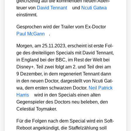
gleich­zei­tig auf die kom­men­den neu­en Aben­
teu­er von
David Ten­n­ant
und
Ncu­ti Gat­wa
ein­stimmt.
Gespro­chen wird der Trai­ler vom Ex-Doc­tor
Paul McGann
.
Mor­gen, am 25.11.2023, erscheint ist ers­te Fol­
ge des drei­tei­li­gen Spe­cials mit David Ten­n­ant,
in Eng­land bei der BBC, im Rest der Welt bei
Dis­ney+. Teil zwei folgt am 2. und Teil drei am
9 Dezem­ber, in dem rege­ne­riert Ten­n­ant dann
in den neu­en Doc­tor, dar­ge­stellt von Ncu­ti Gat­
wa, dem ers­ten schwar­zen Doc­tor.
Neil Patrick
Har­ris
wird in den Spe­cials einen alten
Gegen­spie­ler des Doc­tors neu bele­ben, den
Celes­ti­al Toy­ma­ker.
Für die Fol­gen nach dem Spe­cial wird ein Soft-
Reboot ange­kün­digt, die Staf­fel­zäh­lung soll