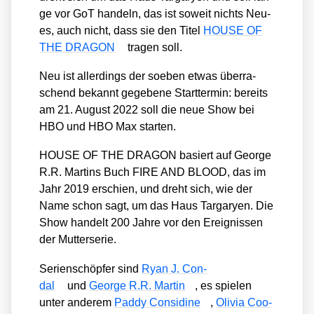
ge vor GoT han­deln, das ist soweit nichts Neu­
es, auch nicht, dass sie den Titel
HOUSE OF
THE DRAGON
tra­gen soll.
Neu ist aller­dings der soeben etwas über­ra­
schend bekannt gege­be­ne Start­ter­min: bereits
am 21. August 2022 soll die neue Show bei
HBO und HBO Max star­ten.
HOUSE OF THE DRAGON basiert auf Geor­ge
R.R. Mar­tins Buch FIRE AND BLOOD, das im
Jahr 2019 erschien, und dreht sich, wie der
Name schon sagt, um das Haus Tar­ga­ry­en. Die
Show han­delt 200 Jah­re vor den Ereig­nis­sen
der Mut­ter­se­rie.
Seri­en­schöp­fer sind
Ryan J. Con­
dal
und
Geor­ge R.R. Mar­tin
, es spie­len
unter ande­rem
Pad­dy Con­sidi­ne
,
Oli­via Coo­