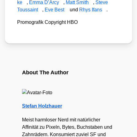
ke
,
Emma D’Ar­cy
,
Matt Smith
,
Ste­ve
Tous­saint
,
Eve Best
und
Rhys Ifans
.
Pro­mo­gra­fik Copy­right HBO
About The Author
Stefan Holzhauer
Meist harmloser Nerd mit natürlicher
Affinität zu Pixeln, Bytes, Buchstaben und
Zahnrädern. Konsumiert zuviel SF und