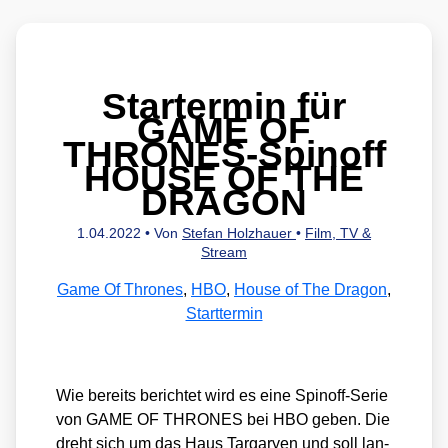
Startermin für
GAME OF
THRONES-Spinoff
HOUSE OF THE
DRAGON
1.04.2022
• Von
Stefan Holzhauer
•
Film, TV &
Stream
Game Of Thrones
,
HBO
,
House of The Dragon
,
Starttermin
Wie bereits berich­tet wird es eine Spin­off-Serie
von GAME OF THRONES bei HBO geben. Die
dreht sich um das Haus Tar­ga­ry­en und soll lan­