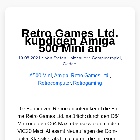
Retro Games Ltd.
kündigen Amiga
500 Mini an
10.08.2021
• Von
Stefan Holzhauer
•
Computerspiel
,
Gadget
A500 Mini
,
Amiga
,
Retro Games Ltd.
,
Retrocomputer
,
Retrogaming
Die Fan­nin von Retro­com­pu­tern kennt die Fir­
ma Retro Games Ltd. natür­lich: durch den C64
Mini und den C64 Maxi eben­so wie durch den
VIC20 Maxi. Alle­samt Neu­auf­la­gen der Com­
pu­ter-Klas­si­ker als Emu­la­to­ren, die mit einer