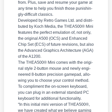
from. Plus, save and resu­me your game at
any time to help you finish tho­se punis­hin­
gly-dif­fi­cult clas­sics.
Deve­lo­ped by Retro Games Ltd. and dis­tri­
bu­ted by Koch Media, the THEA500® Mini
fea­tures the per­fect emu­la­ti­on of, not only,
the ori­gi­nal A500 (OCS) and Enhan­ced
Chip Set (ECS) of future revi­si­ons, but also
the Advan­ced Gra­phics Archi­tec­tu­re (AGA)
of the A1200.
The THEA500® Mini comes with the ori­gi­
nal style 2‑button mou­se and new­ly engi­
nee­red 8‑button pre­cis­i­on game­pad, allo­
wing you to choo­se your con­trol method.
To com­pli­ment the on-screen key­board,
you can plug in an exter­nal stan­dard PC
key­board for addi­tio­nal func­tion­a­li­ty.
“In this initi­al mini ver­si­on of THEA500®,
we have crea­ted what we belie­ve gam­ing