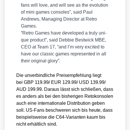
fans will love, and will see as the evo­lu­ti­on
of mini games con­so­les”, said Paul
Andrews, Mana­ging Direc­tor at Retro
Games.
“Retro Games have deve­lo­ped a tru­ly uni­
que pro­duct”, said Debbie Best­wick MBE,
CEO at Team 17, “and I’m very exci­ted to
have our clas­sic games repre­sen­ted in all
their ori­gi­nal glo­ry”.
Die unver­bind­li­che Preis­emp­feh­lung liegt
bei GBP 119.99/ EUR 129.99/ USD 139.99/
AUD 199.99. Dar­aus lässt sich schlie­ßen, dass
es anders als bei den bis­he­ri­gen Reto­kon­so­len
auch eine inter­na­tio­na­le Dis­tri­bu­ti­on geben
soll. US-Fans beschwe­ren sich bis heu­te, dass
bei­spiels­wei­se die C64-Vari­an­ten kaum bis
nicht erhält­lich sind.