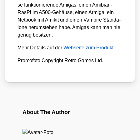
se funk­tio­nie­ren­de Ami­gas, einen Ami­bi­an-
RasPi im A500-Gehäu­se, einen Armi­ga, ein
Net­book mit Ami­kit und einen Vam­pi­re Stan­da­
lo­ne her­um­ste­hen habe. Ami­gas kann man nie
genug besit­zen.
Mehr Details auf der
Web­sei­te zum Pro­dukt
.
Pro­mo­fo­to Copy­right Retro Games Ltd.
About The Author