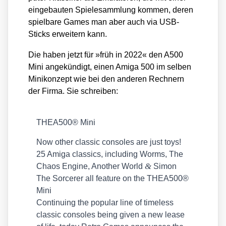
ein­ge­bau­ten Spie­le­samm­lung kom­men, deren
spiel­ba­re Games man aber auch via USB-
Sticks erwei­tern kann.
Die haben jetzt für »früh in 2022« den A500
Mini ange­kün­digt, einen Ami­ga 500 im sel­ben
Mini­kon­zept wie bei den ande­ren Rech­nern
der Fir­ma. Sie schrei­ben:
THEA500® Mini
Now other clas­sic con­so­les are just toys!
25 Ami­ga clas­sics, inclu­ding Worms, The
&
Cha­os Engi­ne, Ano­ther World
Simon
The Sorce­rer all fea­ture on the THEA500®
Mini
Con­ti­nuing the popu­lar line of tim­e­l­ess
clas­sic con­so­les being given a new lea­se