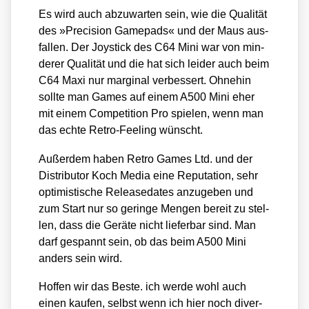
Es wird auch abzu­war­ten sein, wie die Qua­li­tät
des »Pre­cis­i­on Game­pads« und der Maus aus­
fal­len. Der Joy­stick des C64 Mini war von min­
de­rer Qua­li­tät und die hat sich lei­der auch beim
C64 Maxi nur mar­gi­nal ver­bes­sert. Ohne­hin
soll­te man Games auf einem A500 Mini eher
mit einem Com­pe­ti­ti­on Pro spie­len, wenn man
das ech­te Retro-Fee­ling wünscht.
Außer­dem haben Retro Games Ltd. und der
Dis­tri­bu­tor Koch Media eine Repu­ta­ti­on, sehr
opti­mis­ti­sche Release­da­tes anzu­ge­ben und
zum Start nur so gerin­ge Men­gen bereit zu stel­
len, dass die Gerä­te nicht lie­fer­bar sind. Man
darf gespannt sein, ob das beim A500 Mini
anders sein wird.
Hof­fen wir das Bes­te. ich wer­de wohl auch
einen kau­fen, selbst wenn ich hier noch diver­