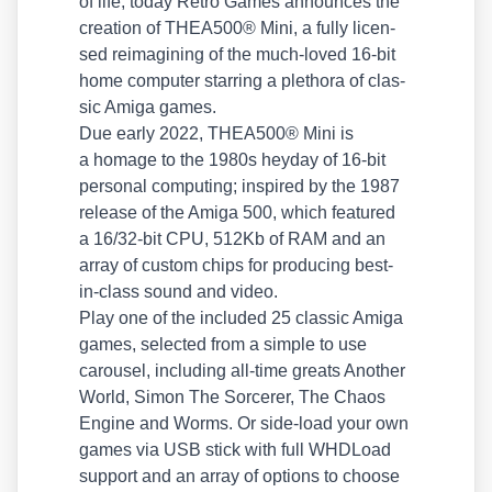
of life, today Retro Games announ­ces the
crea­ti­on of THEA500® Mini, a ful­ly licen­
sed reim­agi­ning of the much-loved 16-bit
home com­pu­ter star­ring a ple­tho­ra of clas­
sic Ami­ga games.
Due ear­ly 2022, THEA500® Mini is
a homage to the 1980s heyday of 16-bit
per­so­nal com­pu­ting; inspi­red by the 1987
release of the Ami­ga 500, which fea­tured
a 16/32-bit CPU, 512Kb of RAM and an
array of cus­tom chips for pro­du­cing best-
in-class sound and video.
Play one of the included 25 clas­sic Ami­ga
games, sel­ec­ted from a simp­le to use
carou­sel, inclu­ding all-time gre­ats Ano­ther
World, Simon The Sorce­rer, The Cha­os
Engi­ne and Worms. Or side-load your own
games via USB stick with full WHD­Load
sup­port and an array of opti­ons to choo­se