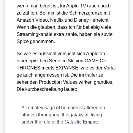
wenn man bereit ist, für Apple TV+auch noch
zu zah­len. Bei mir ist die Schmerz­gren­ze mit
Ama­zon Video, Net­flix und Dis­ney+ erreicht.
Wenn die glau­ben, dass ich für belie­big vie­le
Strea­ming­ka­nä­le extra zah­le, haben sie zuviel
Spi­ce genom­men.
So wie es aus­sieht ver­sucht sich Apple an
einer epi­schen Serie im Stil von GAME OF
THRONES meets EXPANSE, wie es der Vor­la­
ge auch ange­mes­sen ist. Die im trai­ler zu
sehen­den Pro­duc­tion Values wir­ken gran­di­os.
Die kurz­be­schrei­bung lau­tet:
A com­plex saga of humans scat­te­red on
pla­nets throug­hout the gala­xy all living
under the rule of the Galac­tic Empire.