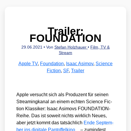
Trailer:
FOUNDATION
29.06.2021
• Von
Stefan Holzhauer
•
Film, TV &
Stream
Apple TV
,
Foundation
,
Isaac Asimov
,
Science
Fiction
,
SF
,
Trailer
Apple ver­sucht sich als Pro­du­zent für sei­nen
Strea­ming­ka­nal an einem ech­ten Sci­ence Fic­
tion Klas­si­ker: Isaac Asi­movs FOUN­DA­TI­ON-
Rei­he. Das ist soweit nichts wirk­lich Neu­es,
aber jetzt kommt das tat­säch­lich
Ende Sep­tem­
ber ins digi­ta­le Pan­tof­fel­ki­no
– zumin­dest