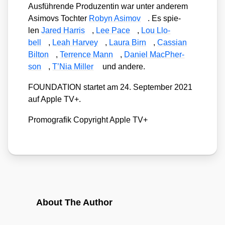
Aus­füh­ren­de Pro­du­zen­tin war unter ande­rem
Asi­movs Toch­ter
Robyn Asi­mov
. Es spie­
len
Jared Har­ris
,
Lee Pace
,
Lou Llo­
bell
,
Leah Har­vey
,
Lau­ra Birn
,
Cas­si­an
Bil­ton
,
Ter­rence Mann
,
Dani­el MacPher­
son
,
T’Nia Mil­ler
und ande­re.
FOUNDATION star­tet am 24. Sep­tem­ber 2021
auf Apple TV+.
Pro­mo­gra­fik Copy­right Apple TV+
About The Author