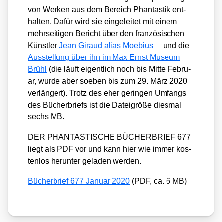
von Wer­ken aus dem Bereich Phan­tas­tik ent­
hal­ten. Dafür wird sie ein­ge­lei­tet mit einem
mehr­sei­ti­gen Bericht über den fran­zö­si­schen
Künst­ler
Jean Giraud ali­as Moe­bi­us
und die
Aus­stel­lung über ihn im Max Ernst Muse­um
Brühl
(die läuft eigent­lich noch bis Mit­te Febru­
ar, wur­de aber soeben bis zum 29. März 2020
ver­län­gert). Trotz des eher gerin­gen Umfangs
des Bücher­briefs ist die Datei­grö­ße dies­mal
sechs MB.
DER PHANTASTISCHE BÜCHERBRIEF 677
liegt als PDF vor und kann hier wie immer kos­
ten­los her­un­ter gela­den wer­den.
Bücher­brief 677 Janu­ar 2020
(PDF, ca. 6 MB)