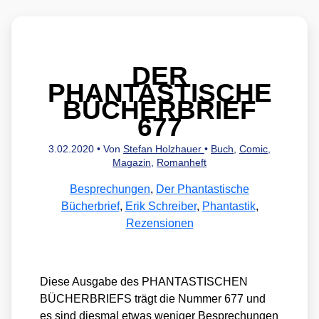
DER
PHANTASTISCHE
BÜCHERBRIEF
677
3.02.2020
• Von
Stefan Holzhauer
•
Buch
,
Comic
,
Magazin
,
Romanheft
Besprechungen
,
Der Phantastische
Bücherbrief
,
Erik Schreiber
,
Phantastik
,
Rezensionen
Die­se Aus­ga­be des PHANTASTISCHEN
BÜCHERBRIEFS trägt die Num­mer 677 und
es sind dies­mal etwas weni­ger Bespre­chun­gen