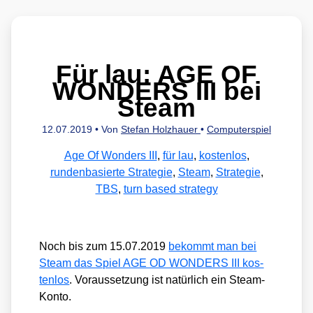
Für lau: AGE OF
WONDERS III bei
Steam
12.07.2019
• Von
Stefan Holzhauer
•
Computerspiel
Age Of Wonders III
,
für lau
,
kostenlos
,
rundenbasierte Strategie
,
Steam
,
Strategie
,
TBS
,
turn based strategy
Noch bis zum 15.07.2019
bekommt man bei
Steam das Spiel AGE OD WONDERS III kos­
ten­los
. Vor­aus­set­zung ist natür­lich ein Steam-
Kon­to.