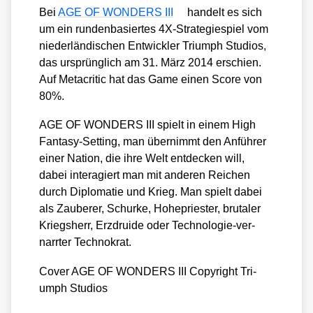
Bei
AGE OF WONDERS III
han­delt es sich
um ein run­den­ba­sier­tes 4X-Stra­te­gie­spiel vom
nie­der­län­di­schen Ent­wick­ler Tri­umph Stu­di­os,
das ursprüng­lich am 31. März 2014 erschien.
Auf Meta­cri­tic hat das Game einen Score von
80%.
AGE OF WONDERS III spielt in einem High
Fan­ta­sy-Set­ting, man über­nimmt den Anfüh­rer
einer Nati­on, die ihre Welt ent­de­cken will,
dabei inter­agiert man mit ande­ren Rei­chen
durch Diplo­ma­tie und Krieg. Man spielt dabei
als Zau­be­rer, Schur­ke, Hohe­pries­ter, bru­ta­ler
Kriegs­herr, Erz­drui­de oder Tech­no­lo­gie-ver­
narr­ter Tech­no­krat.
Cover AGE OF WONDERS III Copy­right Tri­
umph Stu­di­os