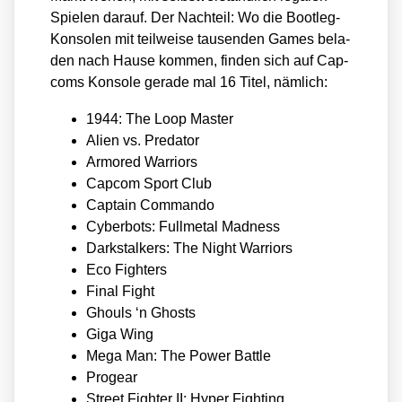
Spie­len dar­auf. Der Nach­teil: Wo die Boot­leg-
Kon­so­len mit teil­wei­se tau­sen­den Games bela­
den nach Hau­se kom­men, fin­den sich auf Cap­
coms Kon­so­le gera­de mal 16 Titel, näm­lich:
1944: The Loop Mas­ter
Ali­en vs. Pre­da­tor
Armored War­ri­ors
Cap­com Sport Club
Cap­tain Com­man­do
Cyber­bots: Full­me­tal Mad­ness
Dark­stal­kers: The Night War­ri­ors
Eco Figh­ters
Final Fight
Ghouls ‘n Ghosts
Giga Wing
Mega Man: The Power Batt­le
Pro­gear
Street Figh­ter II: Hyper Fight­ing