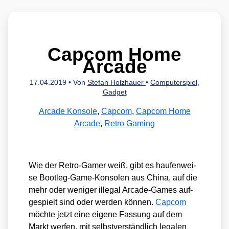
Capcom Home
Arcade
17.04.2019
• Von
Stefan Holzhauer
•
Computerspiel
,
Gadget
Arcade Konsole
,
Capcom
,
Capcom Home
Arcade
,
Retro Gaming
Wie der Retro-Gamer weiß, gibt es hau­fen­wei­
se Boot­leg-Game-Kon­so­len aus Chi­na, auf die
mehr oder weni­ger ille­gal Arca­de-Games auf­
ge­spielt sind oder wer­den kön­nen.
Cap­com
möch­te jetzt eine eige­ne Fas­sung auf dem
Markt wer­fen, mit selbst­ver­ständ­lich lega­len