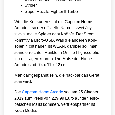
Stri­der
Super Puz­zle Figh­ter II Tur­bo
Wie die Kon­kur­renz hat die Cap­com Home
Arca­de – so der offi­zi­el­le Name – zwei Joy­
sticks und je Spie­ler acht Knöp­fe. Der Strom
kommt via Micro-USB. Was die ande­ren Kon­
so­len nicht haben ist WLAN, dar­über soll man
sei­ne erreich­ten Punk­te in Online-High­score­lis­
ten ein­tra­gen kön­nen. Die Maße der Home
Arca­de sind: 74 x 11 x 22 cm.
Man darf gespannt sein, die hack­bar das Gerät
sein wird.
Die
Cap­com Home Arca­de
soll am 25 Okto­ber
2019 zum Preis von 229,99 Euro auf den euro­
päi­schen Markt kom­men, Ver­triebs­part­ner ist
Koch Media.