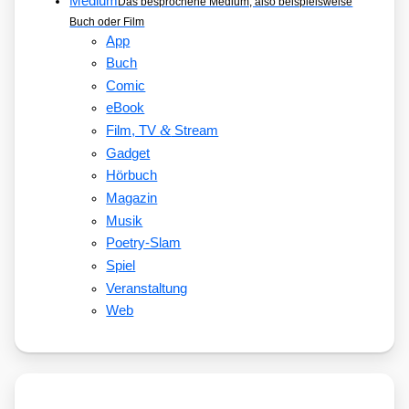
Medium
Das besprochene Medium, also beispielsweise
Buch oder Film
App
Buch
Comic
eBook
&
Film, TV
Stream
Gadget
Hörbuch
Magazin
Musik
Poetry-Slam
Spiel
Veranstaltung
Web