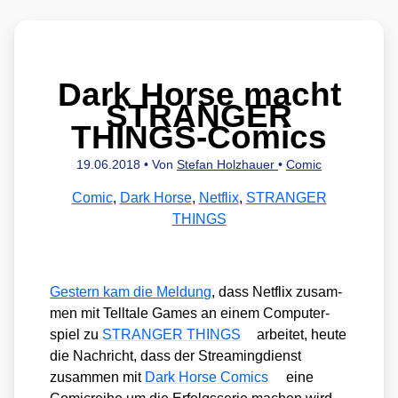
Dark Horse macht
STRANGER
THINGS-Comics
19.06.2018
• Von
Stefan Holzhauer
•
Comic
Comic
,
Dark Horse
,
Netflix
,
STRANGER
THINGS
Ges­tern kam die Mel­dung
, dass Net­flix zusam­
men mit Tell­ta­le Games an einem Com­pu­ter­
spiel zu
STRANGER THINGS
arbei­tet, heu­te
die Nach­richt, dass der Strea­ming­dienst
zusam­men mit
Dark Hor­se Comics
eine