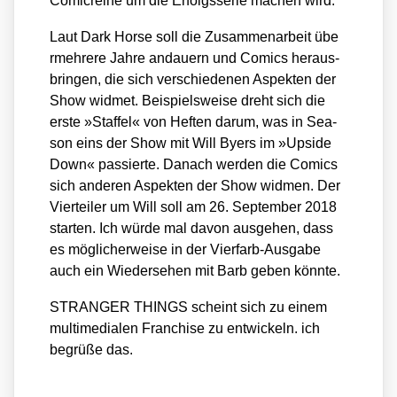
Comic­rei­he um die Erfolgs­se­rie machen wird.
Laut Dark Hor­se soll die Zusam­men­ar­beit übe
rmeh­re­re Jah­re andau­ern und Comics her­aus­
brin­gen, die sich ver­schie­de­nen Aspek­ten der
Show wid­met. Bei­spiels­wei­se dreht sich die
ers­te »Staf­fel« von Hef­ten dar­um, was in Sea­
son eins der Show mit Will Byers im »Upsi­de
Down« pas­sier­te. Danach wer­den die Comics
sich ande­ren Aspek­ten der Show wid­men. Der
Vier­tei­ler um Will soll am 26. Sep­tem­ber 2018
star­ten. Ich wür­de mal davon aus­ge­hen, dass
es mög­li­cher­wei­se in der Vier­farb-Aus­ga­be
auch ein Wie­der­se­hen mit Barb geben könn­te.
STRANGER THINGS scheint sich zu einem
mul­ti­me­dia­len Fran­chise zu ent­wi­ckeln. ich
begrü­ße das.