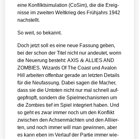
eine Kon­filkt­si­mu­la­ti­on (CoSim), die die Ereig­
nis­se im zwei­ten Welt­krieg des Früh­jahrs 1942
nach­stellt.
So weit, so bekannt.
Doch jetzt soll es eine neue Fas­sung geben,
bei der schon der Titel nicht nur andeu­tet, wor­in
&
die Neue­rung besteht: AXIS
ALLIES AND
ZOMBIES. Wizards Of The Coast und Ava­lon
Hill arbei­ten offen­bar gera­de an letz­ten Details
für die Neu­fas­sung. Dabei sagen die Macher,
dass sie die Unto­ten nicht nur mal schnell auf­
ge­pfropft, son­dern die Spiel­me­cha­nis­men um
die Zom­bies tief im Spiel inte­griert haben. Und
so geht es zwar immer noch um den Kon­flikt
zwi­schen den Ach­sen­mäch­ten und den Alli­ier­
ten, und noch immer will man gewin­nen, aber
es kann eben im Ver­lauf der Par­tie immer wie­