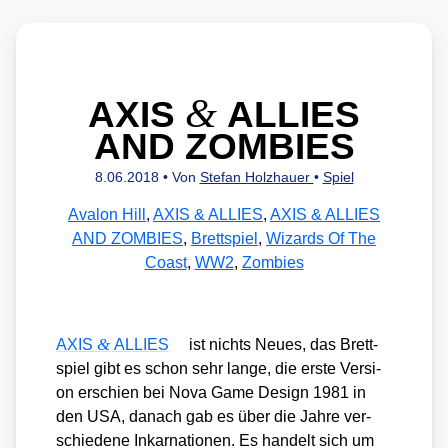
&
AXIS
ALLIES
AND ZOMBIES
8.06.2018
• Von
Stefan Holzhauer
•
Spiel
Avalon Hill
,
AXIS & ALLIES
,
AXIS & ALLIES
AND ZOMBIES
,
Brettspiel
,
Wizards Of The
Coast
,
WW2
,
Zombies
&
AXIS
ALLIES
ist nichts Neu­es, das Brett­
spiel gibt es schon sehr lan­ge, die ers­te Ver­si­
on erschien bei Nova Game Design 1981 in
den USA, danach gab es über die Jah­re ver­
schie­de­ne Inkar­na­tio­nen. Es han­delt sich um