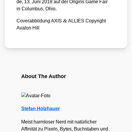
de, 13. Juni 2018 auf der Ori­g­ins Game Fair
in Colum­bus, Ohio.
&
Cover­ab­bil­dung AXIS
ALLIES Copy­right
Ava­lon Hill
About The Author
Stefan Holzhauer
Meist harmloser Nerd mit natürlicher
Affinität zu Pixeln, Bytes, Buchstaben und