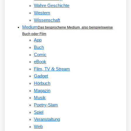
Wahre Geschichte
Western
Wissenschaft
Medium
Das besprochene Medium, also beispielsweise
Buch oder Film
App
Buch
Comic
eBook
&
Film, TV
Stream
Gadget
Hörbuch
Magazin
Musik
Poetry-Slam
Spiel
Veranstaltung
Web