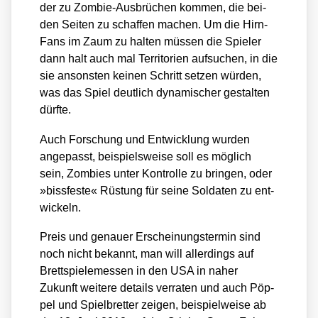
der zu Zom­bie-Aus­brü­chen kom­men, die bei­
den Sei­ten zu schaf­fen machen. Um die Hirn-
Fans im Zaum zu hal­ten müs­sen die Spie­ler
dann halt auch mal Ter­ri­to­ri­en auf­su­chen, in die
sie ansons­ten kei­nen Schritt set­zen wür­den,
was das Spiel deut­lich dyna­mi­scher gestal­ten
dürf­te.
Auch For­schung und Ent­wick­lung wur­den
ange­passt, bei­spiels­wei­se soll es mög­lich
sein, Zom­bies unter Kon­trol­le zu brin­gen, oder
»biss­fes­te« Rüs­tung für sei­ne Sol­da­ten zu ent­
wi­ckeln.
Preis und genau­er Erschei­nungs­ter­min sind
noch nicht bekannt, man will aller­dings auf
Brett­spie­le­mes­sen in den USA in naher
Zukunft wei­te­re details ver­ra­ten und auch Pöp­
pel und Spiel­bret­ter zei­gen, bei­spiel­wei­se ab