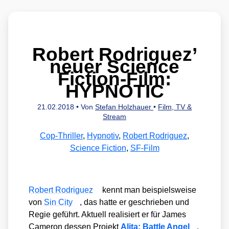
Robert Rodriguez’
neuer Science
Fiction-Film:
HYPNOTIC
21.02.2018
• Von
Stefan Holzhauer
•
Film, TV &
Stream
Cop-Thriller
,
Hypnotiv
,
Robert Rodriguez
,
Science Fiction
,
SF-Film
Robert Rodri­guez
kennt man bei­spiels­wei­se
von
Sin City
, das hat­te er geschrie­ben und
Regie geführt. Aktu­ell rea­li­siert er für James
Came­ron des­sen Pro­jekt
Ali­ta: Batt­le Angel
.