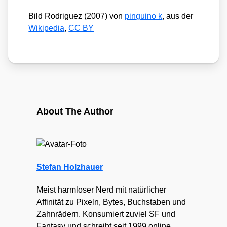
Bild Rodri­guez (2007) von
pin­gu­i­no k
, aus der
Wiki­pe­dia
,
CC BY
About The Author
Stefan Holzhauer
Meist harmloser Nerd mit natürlicher
Affinität zu Pixeln, Bytes, Buchstaben und
Zahnrädern. Konsumiert zuviel SF und
Fantasy und schreibt seit 1999 online