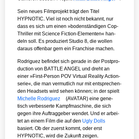
Sein neu­es Film­pro­jekt trägt den Titel
HYPNOTIC. Viel ist noch nicht bekannt, nur
dass es sich um einen »boden­stän­di­gen Cop-
Thril­ler mit Sci­ence Fic­tion-Ele­men­ten« han­
deln soll. Es pro­du­ziert Stu­dio 8, die wol­len
dar­aus offen­bar gern ein Fran­chise machen.
Rodri­guez befin­det sich gera­de in der Post­pro­
duc­tion von BATTLE ANGEL und dreht an
einer »First-Per­son POV Vir­tu­al Rea­li­ty Action­
se­rie«, die man ver­mut­lich nur mit ent­spre­chen­
den Head­sets wird sehen kön­nen; in der spielt
Michel­le Rodri­guez
(AVATAR) eine gene­
tisch ver­bes­ser­te Kampf­ma­schi­ne, die sich
gegen ihre Auf­trag­ge­ber wen­det. Und er arbei­
tet an einem Film die auf den
Ugly Dolls
basiert. Ob der zuerst kommt, oder erst
HYPNOTIC, wird die Zukunft zei­gen.