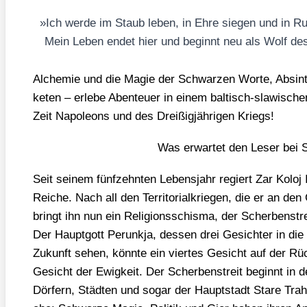
»
Ich wer­de im Staub leben, in Ehre sie­gen und in R
Mein Leben endet hier und beginnt neu als Wolf de
Alche­mie und die Magie der Schwar­zen Wor­te, Absinth 
ke­ten – erle­be Aben­teu­er in einem bal­tisch-sla­wi­sche
Zeit Napo­le­ons und des Drei­ßig­jäh­ri­gen Kriegs!
Was erwar­tet den Leser bei S
Seit sei­nem fünf­zehn­ten Lebens­jahr regiert Zar Koloj I
Rei­che. Nach all den Ter­ri­to­ri­al­krie­gen, die er an de
bringt ihn nun ein Reli­gi­ons­schis­ma, der Scher­ben­st
Der Haupt­gott Per­unk­ja, des­sen drei Gesich­ter in die
Zukunft sehen, könn­te ein vier­tes Gesicht auf der Rück
Gesicht der Ewig­keit. Der Scher­ben­streit beginnt in
Dör­fern, Städ­ten und sogar der Haupt­stadt Sta­re Tra­