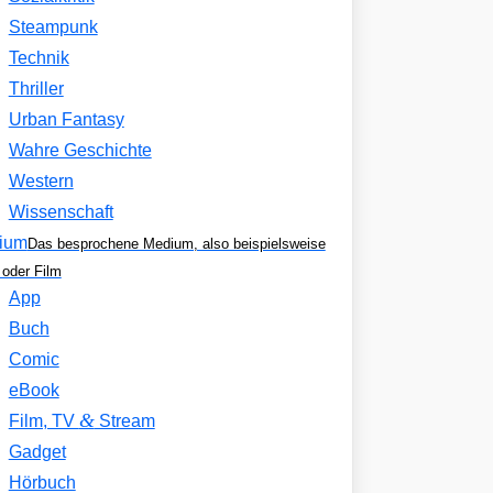
Steampunk
Technik
Thriller
Urban Fantasy
Wahre Geschichte
Western
Wissenschaft
ium
Das besprochene Medium, also beispielsweise
oder Film
App
Buch
Comic
eBook
&
Film, TV
Stream
Gadget
Hörbuch