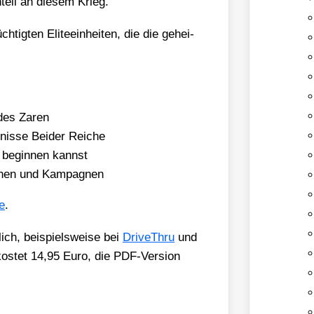
teil an die­sem Krieg.
tig­ten Eli­te­ein­hei­ten, die die gehei­
 des Zaren
is­se Bei­der Rei­che
rt begin­nen kannst
sio­nen und Kam­pa­gnen
de
.
ich, bei­spiels­wei­se bei
Dri­ve­Th­ru
und
os­tet 14,95 Euro, die PDF-Ver­si­on