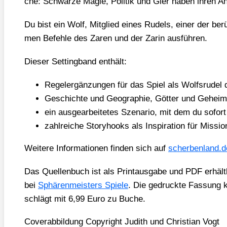
che: Schwar­ze Magie, Poli­tik und Gier haben ihren An
Du bist ein Wolf, Mit­glied eines Rudels, einer der berüch­
men Befeh­le des Zaren und der Zarin aus­füh­ren.
Die­ser Set­ting­band ent­hält:
Regel­er­gän­zun­gen für das Spiel als Wolfs­ru­del
Geschich­te und Geo­gra­phie, Göt­ter und Geheim­n
ein aus­ge­ar­bei­te­tes Sze­na­rio, mit dem du sofo
zahl­rei­che Sto­ry­hooks als Inspi­ra­ti­on für Mis­
Wei­te­re Infor­ma­tio­nen fin­den sich auf
scher​ben​land​.
Das Quel­len­buch ist als Print­aus­ga­be und PDF erhält­l
bei
Sphä­ren­meis­ters Spie­le
. Die gedruck­te Fas­sung k
schlägt mit 6,99 Euro zu Buche.
Cover­ab­bil­dung Copy­right Judith und Chris­ti­an Vogt