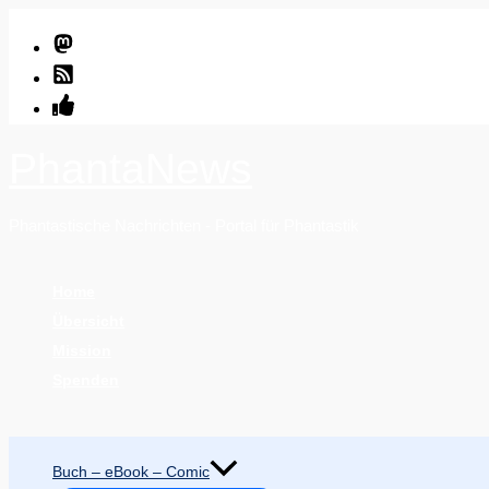
Zum
Inhalt
springen
PhantaNews
Phantastische Nachrichten - Portal für Phantastik
Home
Übersicht
Mission
Spenden
Suchen
Buch – eBook – Comic