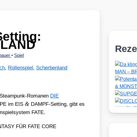
Setting:
NLAND
Reze
zhauer
•
Spiel
ch
,
Rollenspiel
,
Scherbenland
den Steam­punk-Roma­nen
DIE
&
PE im EIS
DAMPF-Set­ting, gibt es
en­spiel­sys­tem FATE.
TASY FÜR FATE CORE