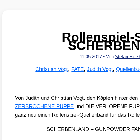
Rollenspiel-
SCHERBE
11.05.2017
• Von
Stefan Hol
Christian Vogt
,
FATE
,
Judith Vogt
,
Quellenbu
Von Judith und Chris­ti­an Vogt, den Köp­fen hin­ter 
ZERBROCHENE PUPPE
und DIE VERLORENE PUP
ganz neu einen Rol­len­spiel-Quel­len­band für das Rol­l
SCHERBENLAND – GUNPOWDER FAN