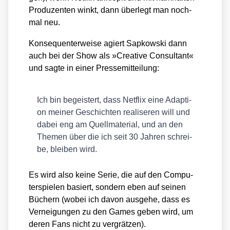
Pro­du­zen­ten winkt, dann über­legt man noch­
mal neu.
Kon­se­quen­ter­wei­se agiert Sap­kow­ski dann
auch bei der Show als »Crea­ti­ve Con­sul­tant«
und sag­te in einer Pres­se­mit­tei­lung:
Ich bin begeis­tert, dass Net­flix eine Adap­ti­
on mei­ner Geschich­ten rea­li­se­ren will und
dabei eng am Quell­ma­te­ri­al, und an den
The­men über die ich seit 30 Jah­ren schrei­
be, blei­ben wird.
Es wird also kei­ne Serie, die auf den Com­pu­
ter­spie­len basiert, son­dern eben auf sei­nen
Büchern (wobei ich davon aus­ge­he, dass es
Ver­nei­gun­gen zu den Games geben wird, um
deren Fans nicht zu ver­grät­zen).