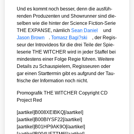
Und es kommt noch bes­ser, denn die aus­füh­
ren­den Pro­du­zen­ten und Show­run­ner sind die­
sel­ben wie die hin­ter der Sci­ence Fic­tion-Serie
THE EXPANSE, näm­lich
Sean Dani­el
und
Jason Brown
.
Tomasz Bagi?ski
, der Regis­
seur der Intro­vi­de­os für die drei Tei­le der Spie­
le­se­rie THE WITCHER wird in jeder Staf­fel bei
min­des­tens einer Fol­ge Regie füh­ren. Wei­te­re
Details zu Schau­spie­lern, Regis­seu­ren oder
gar einen Start­ter­min gibt es auf­grund der Tau­
fri­sche der Infor­ma­ti­on noch nicht.
Pro­mo­gra­fik THE WITCHER Copy­right CD
Pro­ject Red
[aartikel]B008XEIBKQ[/aartikel]
[aartikel]B00BIYSF22[/aartikel]
[aartikel]B01HP9AK9O[/aartikel]
[aartikel]B004UFTTM6[/aartikel]