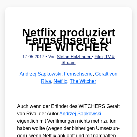
Netflix produziert
Fernsehserie zu
THE WITCHER
17.05.2017
• Von
Stefan Holzhauer
•
Film, TV &
Stream
Andrzej Sapkowski
,
Fernsehserie
,
Geralt von
Riva
,
Netflix
,
The Witcher
Auch wenn der Erfin­der des WITCHERS Ger­alt
von Riva, der Autor
Andrzej Sap­kow­ski
,
eigent­lich mit Ver­fil­mun­gen nichts mehr zu tun
haben woll­te (wegen der bis­he­ri­gen Umset­zun­
gen), wenn Net­flix anklopft und mit nam­haf­ten