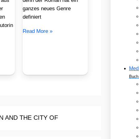
 aus
denn der Roman hat ein
er
ganzes neues Genre
en
definiert
utorin
Read More »
Med
Buch 
IAN AND THE CITY OF