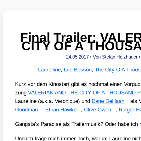
Final Trailer: VAL
CITY OF A THOUS
24.05.2017
• Von
Stefan Holzhauer
Laurelline
,
Luc Besson
,
The City O A Thous
Kurz vor dem Kino­start gibt es noch­mal einen Vor­gu­
zung
VALERIAN AND THE CITY OF A THOUSAND 
Lau­re­li­ne (a.k.a. Vero­ni­que) und
Dane DeHa­an
als Va
Good­man
,
Ethan Haw­ke
,
Cli­ve Owen
,
Rut­ger H
Gangsta’s Para­di­se als Trai­ler­mu­sik? Oder habe ich
Und ich fra­ge mich immer noch, war­um Lau­re­li­ne nic