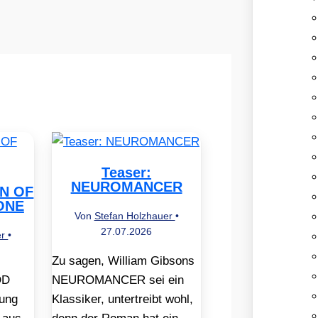
Teaser:
NEUROMANCER
EN OF
ONE
Von
Stefan Holzhauer
•
27.07.2026
er
•
Zu sagen, William Gibsons
OD
NEUROMANCER sei ein
ung
Klassiker, untertreibt wohl,