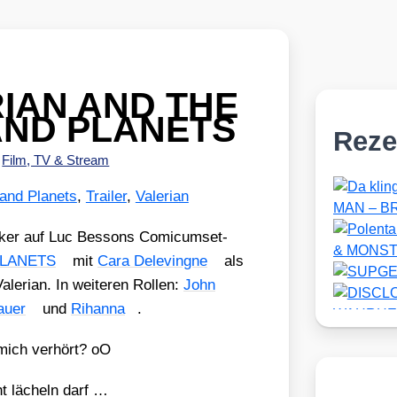
ERIAN AND THE
AND PLANETS
Reze
•
Film, TV & Stream
and Planets
,
Trailer
,
Valerian
cker auf Luc Bes­sons Comic­um­set­
PLANETS
mit
Cara Dele­ving­ne
als
le­ri­an. In wei­te­ren Rol­len:
John
au­er
und
Rihan­na
.
 mich ver­hört? oO
ht lächeln darf …