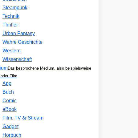
Steampunk
Technik
Thriller
Urban Fantasy
Wahre Geschichte
Western
Wissenschaft
ium
Das besprochene Medium, also beispielsweise
oder Film
App
Buch
Comic
eBook
&
Film, TV
Stream
Gadget
Hörbuch