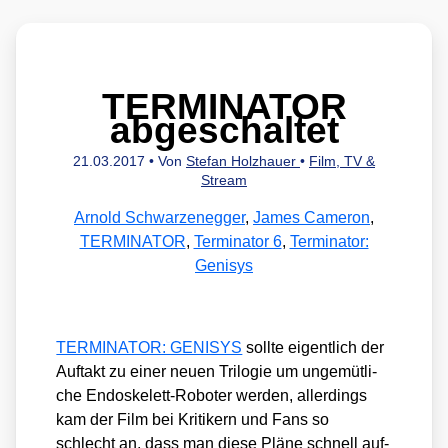
TERMINATOR
abgeschaltet
21.03.2017
• Von
Stefan Holzhauer
•
Film, TV &
Stream
Arnold Schwarzenegger
,
James Cameron
,
TERMINATOR
,
Terminator 6
,
Terminator:
Genisys
TERMINATOR: GENISYS
soll­te eigent­lich der
Auf­takt zu einer neu­en Tri­lo­gie um unge­müt­li­
che Endo­ske­lett-Robo­ter wer­den, aller­dings
kam der Film bei Kri­ti­kern und Fans so
schlecht an, dass man die­se Plä­ne schnell auf­