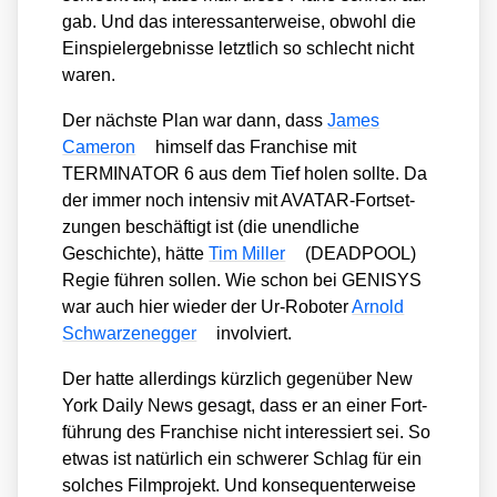
gab. Und das inter­es­san­ter­wei­se, obwohl die
Ein­spiel­ergeb­nis­se letzt­lich so schlecht nicht
waren.
Der nächs­te Plan war dann, dass
James
Came­ron
hims­elf das Fran­chise mit
TERMINATOR 6 aus dem Tief holen soll­te. Da
der immer noch inten­siv mit AVA­TAR-Fort­set­
zun­gen beschäf­tigt ist (die unend­li­che
Geschich­te), hät­te
Tim Mil­ler
(DEADPOOL)
Regie füh­ren sol­len. Wie schon bei GENISYS
war auch hier wie­der der Ur-Robo­ter
Arnold
Schwar­zen­eg­ger
invol­viert.
Der hat­te aller­dings kürz­lich gegen­über New
York Dai­ly News gesagt, dass er an einer Fort­
füh­rung des Fran­chise nicht inter­es­siert sei. So
etwas ist natür­lich ein schwe­rer Schlag für ein
sol­ches Film­pro­jekt. Und kon­se­quen­ter­wei­se