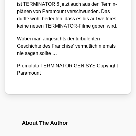
ist TERMINATOR 6 jetzt auch aus den Ter­min­
plä­nen von Para­mount ver­schwun­den. Das
dürf­te wohl bedeu­ten, dass es bis auf wei­te­res
kei­ne neu­en TER­MI­NA­TOR-Fil­me geben wird.
Wobei man ange­sichts der tur­bu­len­ten
Geschich­te des Fran­chise’ ver­mut­lich nie­mals
nie sagen soll­te …
Pro­mo­fo­to TERMINATOR GENISYS Copy­right
Para­mount
About The Author