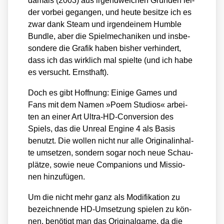
damals (2003) aus irgend­wel­chen Grün­den lei­
der vor­bei gegan­gen, und heu­te besit­ze ich es
zwar dank Steam und irgend­ei­nem Hum­ble
Bund­le, aber die Spiel­me­cha­ni­ken und ins­be­
son­de­re die Gra­fik haben bis­her ver­hin­dert,
dass ich das wirk­lich mal spiel­te (und ich habe
es ver­sucht. Ernst­haft).
Doch es gibt Hoff­nung: Eini­ge Games und
Fans mit dem Namen »Poem Stu­di­os« arbei­
ten an einer Art Ultra-HD-Con­ver­si­on des
Spiels, das die Unre­al Engi­ne 4 als Basis
benutzt. Die wol­len nicht nur alle Ori­gi­nal­in­hal­
te umset­zen, son­dern sogar noch neue Schau­
plät­ze, sowie neue Com­pa­n­ions und Mis­sio­
nen hin­zu­fü­gen.
Um die nicht mehr ganz als Modi­fi­ka­ti­on zu
bezeich­nen­de HD-Umset­zung spie­len zu kön­
nen, benö­tigt man das Ori­gi­nal­ga­me, da die