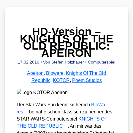
HD-Version –
KNIGHTS OF THE
OLD REPUBLIC:
APEIRON
17.02.2016
• Von
Stefan Holzhauer
•
Computerspiel
Apeiron
,
Bioware
,
Knights Of The Old
Republic
,
KOTOR
,
Poem Studios
Der Star Wars-Fan kennt sicher­lich
Bio­Wa­
res
bei­na­he schon klas­sisch zu nen­nen­des
STAR WARS-Com­pu­ter­spiel
KNIGHTS OF
THE OLD REPUBLIC
. An mir war das