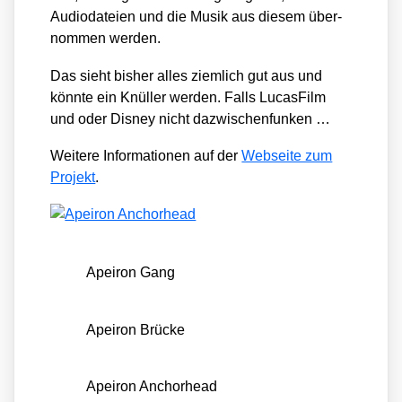
Audio­da­tei­en und die Musik aus die­sem über­
nom­men wer­den.
Das sieht bis­her alles ziem­lich gut aus und
könn­te ein Knül­ler wer­den. Falls Lucas­Film
und oder Dis­ney nicht dazwi­schen­fun­ken …
Wei­te­re Infor­ma­tio­nen auf der
Web­sei­te zum
Pro­jekt
.
Apei­ron Gang
Apei­ron Brü­cke
Apei­ron Anchor­head