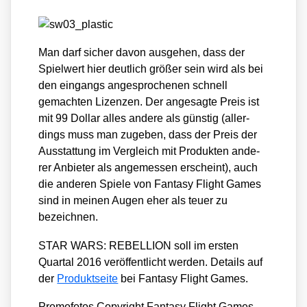
Man darf sicher davon aus­ge­hen, dass der
Spiel­wert hier deut­lich grö­ßer sein wird als bei
den ein­gangs ange­spro­che­nen schnell
gemach­ten Lizen­zen. Der ange­sag­te Preis ist
mit 99 Dol­lar alles ande­re als güns­tig (aller­
dings muss man zuge­ben, dass der Preis der
Aus­stat­tung im Ver­gleich mit Pro­duk­ten ande­
rer Anbie­ter als ange­mes­sen erscheint), auch
die ande­ren Spie­le von Fan­ta­sy Flight Games
sind in mei­nen Augen eher als teu­er zu
bezeich­nen.
STAR WARS: REBELLION soll im ers­ten
Quar­tal 2016 ver­öf­fent­licht wer­den. Details auf
der
Pro­dukt­sei­te
bei Fan­ta­sy Flight Games.
Pro­mo­fo­tos Copy­right Fan­ta­sy Flight Games