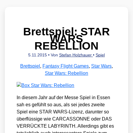
Brettspiel: STAR
WARS
REBELLION
5.11.2015
• Von
Stefan Holzhauer
•
Spiel
Brettspiel
,
Fantasy Flight Games
,
Star Wars
,
Star Wars: Rebellion
In die­sem Jahr auf der Mes­se Spiel in Essen
sah es gefühlt so aus, als sei jedes zwei­te
Spiel eine STAR WARS-Lizenz, dar­un­ter so
über­flüs­si­ge wie CARCASSONNE oder DAS
VERRÜCKTE LABYRINTH. Aller­dings gibt es