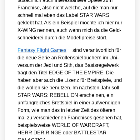
tat­säch­lich auch inter­es­san­te­re Spie­le zum
Fran­chise, also nicht wel­che, auf die man nur
schnell mal eben das Label STAR WARS
geklebt hat. Als ein Bei­spiel möch­te ich hier nur
X‑WING nen­nen, auch wenn mich da die Geld­
schnei­de­rei durch die Modell­prei­se stört.
Fan­ta­sy Flight Games
sind ver­ant­wort­lich für
die neue Serie an Rol­len­spiel­bü­chern im Uni­
ver­sum der Jedi und Sith, das Basis­re­gel­werk
trägt den Titel EDGE OF THE EMPIRE. Die
haben aber auch die Lizenz für Brett­spie­le, und
die wol­len sie benut­zen. Im nächs­ten Jahr soll
STAR WARS: REBELLION erschei­nen, ein
umfang­rei­ches Brett­spiel in einer auf­wen­di­gen
Form, wie man das in letz­ter Zeit des öfte­ren
mal zu ver­schie­de­nen Fran­chi­ses gese­hen hat,
bei­spiels­wei­se WORLD OF WARCRAFT,
HERR DER RINGE oder BATTLESTAR