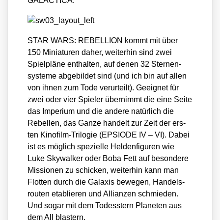
GALACTICA.
STAR WARS: REBELLION kommt mit über
150 Minia­tu­ren daher, wei­ter­hin sind zwei
Spiel­plä­ne ent­hal­ten, auf denen 32 Ster­nen­
sys­te­me abge­bil­det sind (und ich bin auf allen
von ihnen zum Tode ver­ur­teilt). Geeig­net für
zwei oder vier Spie­ler über­nimmt die eine Sei­te
das Impe­ri­um und die ande­re natür­lich die
Rebel­len, das Gan­ze han­delt zur Zeit der ers­
ten Kino­film-Tri­lo­gie (EPSIODE IV – VI). Dabei
ist es mög­lich spe­zi­el­le Hel­den­fi­gu­ren wie
Luke Sky­wal­ker oder Boba Fett auf beson­de­re
Mis­sio­nen zu schi­cken, wei­ter­hin kann man
Flot­ten durch die Gala­xis bewe­gen, Han­dels­
rou­ten eta­blie­ren und Alli­an­zen schmie­den.
Und sogar mit dem Todes­stern Pla­ne­ten aus
dem All blas­tern.