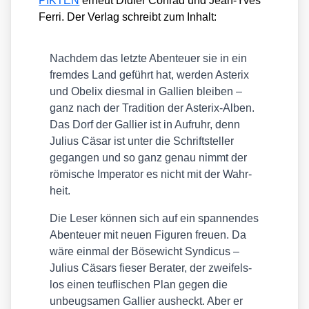
PIKTEN
erneut Didier Con­rad und Jean-Yves
Fer­ri. Der Ver­lag schreibt zum Inhalt:
Nach­dem das letz­te Aben­teu­er sie in ein
frem­des Land geführt hat, wer­den Aste­rix
und Obe­lix dies­mal in Gal­li­en blei­ben –
ganz nach der Tra­di­ti­on der Aste­rix-Alben.
Das Dorf der Gal­li­er ist in Auf­ruhr, denn
Juli­us Cäsar ist unter die Schrift­stel­ler
gegan­gen und so ganz genau nimmt der
römi­sche Impe­ra­tor es nicht mit der Wahr­
heit.
Die Leser kön­nen sich auf ein span­nen­des
Aben­teu­er mit neu­en Figu­ren freu­en. Da
wäre ein­mal der Böse­wicht Syn­di­cus –
Juli­us Cäsars fie­ser Bera­ter, der zwei­fels­
los einen teuf­li­schen Plan gegen die
unbeug­sa­men Gal­li­er aus­heckt. Aber er