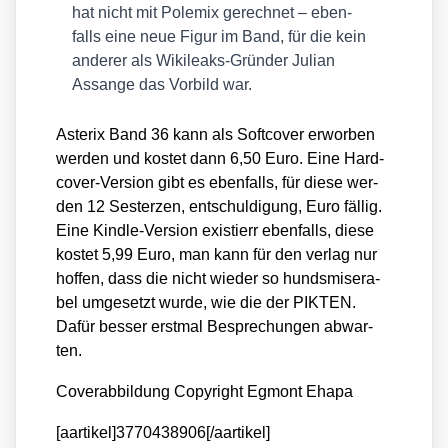
hat nicht mit Pole­mix gerech­net – eben­
falls eine neue Figur im Band, für die kein
ande­rer als Wiki­leaks-Grün­der Juli­an
Assan­ge das Vor­bild war.
Aste­rix Band 36 kann als Soft­co­ver erwor­ben
wer­den und kos­tet dann 6,50 Euro. Eine Hard­
co­ver-Ver­si­on gibt es eben­falls, für die­se wer­
den 12 Ses­ter­zen, ent­schul­di­gung, Euro fäl­lig.
Eine Kind­le-Ver­si­on exis­tierr eben­falls, die­se
kos­tet 5,99 Euro, man kann für den ver­lag nur
hof­fen, dass die nicht wie­der so hunds­mi­se­ra­
bel umge­setzt wur­de, wie die der PIKTEN.
Dafür bes­ser erst­mal Bespre­chun­gen abwar­
ten.
Cover­ab­bil­dung Copy­right Egmont Eha­pa
[aartikel]3770438906[/aartikel]