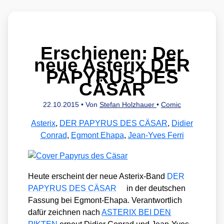
Erschienen: Der
neue Asterix DER
PAPYRUS DES
CÄSAR
22.10.2015
• Von
Stefan Holzhauer
•
Comic
Asterix
,
DER PAPYRUS DES CÄSAR
,
Didier
Conrad
,
Egmont Ehapa
,
Jean-Yves Ferri
Heu­te erscheint der neue Aste­rix-Band
DER
PAPYRUS DES CÄSAR
in der deut­schen
Fas­sung bei Egmont-Eha­pa. Ver­ant­wort­lich
dafür zeich­nen nach
ASTERIX BEI DEN