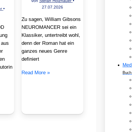
Von
Stefan Holzhauer
•
27.07.2026
er
•
Zu sagen, William Gibsons
OD
NEUROMANCER sei ein
ung
Klassiker, untertreibt wohl,
 aus
denn der Roman hat ein
er
ganzes neues Genre
en
definiert
Med
utorin
Read More »
Buch 