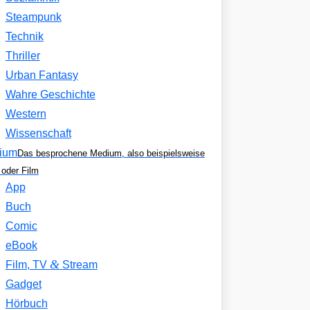
Steampunk
Technik
Thriller
Urban Fantasy
Wahre Geschichte
Western
Wissenschaft
ium
Das besprochene Medium, also beispielsweise
oder Film
App
Buch
Comic
eBook
&
Film, TV
Stream
Gadget
Hörbuch