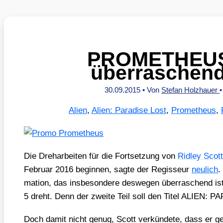
PROMETHEUS 2
überraschend
30.09.2015
• Von
Stefan Holzhauer
Alien
,
Alien: Paradise Lost
,
Prometheus
,
Die Dreh­ar­bei­ten für die Fort­set­zung von
Rid­ley Scot
Febru­ar 2016 begin­nen, sag­te der Regis­seur
neu­lich
.
ma­ti­on, das ins­be­son­de­re des­we­gen über­ra­schend is
5 dreht. Denn der zwei­te Teil soll den Titel ALIEN: 
Doch damit nicht genug, Scott ver­kün­de­te, dass er ger