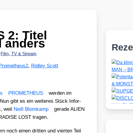
: Titel
 anders
Reze
•
Film, TV & Stream
Prometheus2
,
Ridley Scott
ts
PROMETHEUS
wer­den im
 Nun gibt es ein wei­te­res Stück Infor­
t, weil
Neill Blom­kamp
gera­de ALIEN
PARADISE LOST tra­gen.
n noch einen drit­ten und vier­ten Teil