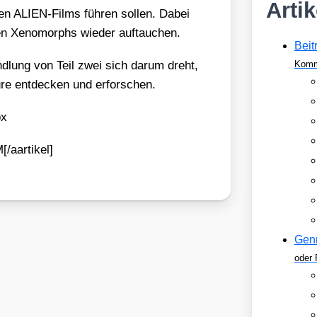
Arti
en ALI­EN-Films füh­ren sol­len. Dabei
chen Xeno­morphs wie­der auf­tau­chen.
Beit
nd­lung von Teil zwei sich dar­um dreht,
Komm
re ent­de­cken und erfor­schen.
ox
/aartikel]
Gen
oder 