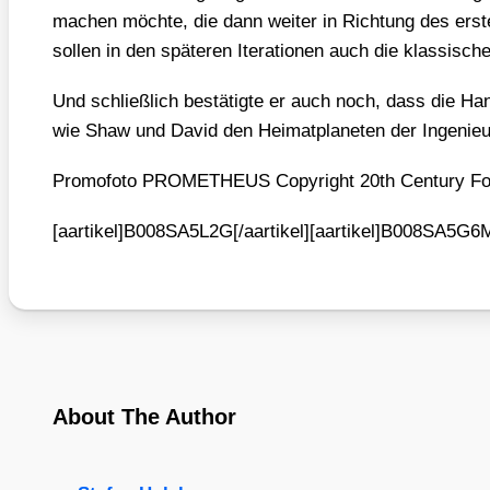
machen möch­te, die dann wei­ter in Rich­tung des ers­t
sol­len in den spä­te­ren Ite­ra­tio­nen auch die klas­si­s
Und schließ­lich bestä­tig­te er auch noch, dass die Ha
wie Shaw und David den Hei­mat­pla­ne­ten der Inge­nieu­
Pro­mo­fo­to PROMETHEUS Copy­right 20th Cen­tu­ry F
[aartikel]B008SA5L2G[/aartikel][aartikel]B008SA5G6M[
About The Author