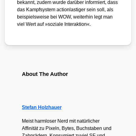
bekannt, zudem wur­de dar­über infor­miert, dass
das Kampf­sys­tem action­las­ti­ger sein soll, als
bei­spiels­wei­se bei WOW, wei­ter­hin legt man
viel Wert auf »sozia­le Inter­ak­ti­on«.
About The Author
Stefan Holzhauer
Meist harmloser Nerd mit natürlicher
Affinität zu Pixeln, Bytes, Buchstaben und
Zahnrädern. Konsumiert zuviel SF und