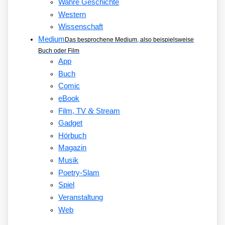
Wahre Geschichte
Western
Wissenschaft
Medium
Das besprochene Medium, also beispielsweise
Buch oder Film
App
Buch
Comic
eBook
&
Film, TV
Stream
Gadget
Hörbuch
Magazin
Musik
Poetry-Slam
Spiel
Veranstaltung
Web