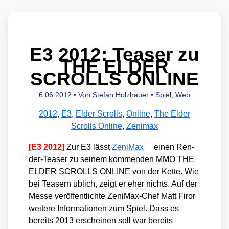
E3 2012: Teaser zu
THE ELDER
SCROLLS ONLINE
6.06.2012
• Von
Stefan Holzhauer
•
Spiel
,
Web
2012
,
E3
,
Elder Scrolls
,
Online
,
The Elder
Scrolls Online
,
Zenimax
[E3 2012]
Zur E3 lässt
Zen­iMax
einen Ren­
der-Teaser zu sei­nem kom­men­den MMO THE
ELDER SCROLLS ONLINE von der Ket­te. Wie
bei Teasern üblich, zeigt er eher nichts. Auf der
Mes­se ver­öf­fent­lich­te Zen­iMax-Chef Matt Firor
wei­te­re Infor­ma­tio­nen zum Spiel. Dass es
bereits 2013 erschei­nen soll war bereits