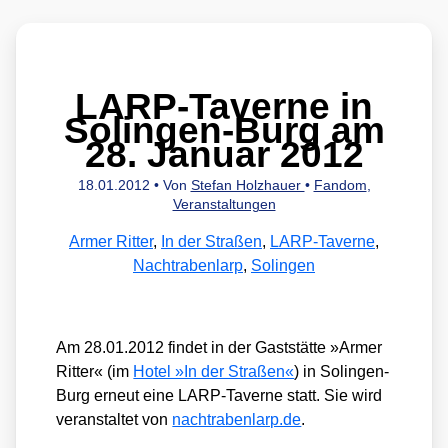
LARP-Taverne in
Solingen-Burg am
28. Januar 2012
18.01.2012
• Von
Stefan Holzhauer
•
Fandom
,
Veranstaltungen
Armer Ritter
,
In der Straßen
,
LARP-Taverne
,
Nachtrabenlarp
,
Solingen
Am 28.01.2012 fin­det in der Gast­stät­te »Armer
Rit­ter« (im
Hotel »In der Stra­ßen«
) in Solin­gen-
Burg erneut eine LARP-Taver­ne statt. Sie wird
ver­an­stal­tet von
nach​tra​ben​larp​.de
.