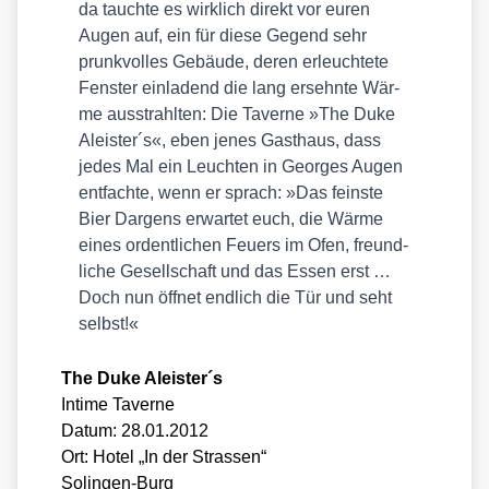
da tauch­te es wirk­lich direkt vor euren
Augen auf, ein für die­se Gegend sehr
prunk­vol­les Gebäu­de, deren erleuch­te­te
Fens­ter ein­la­dend die lang ersehn­te Wär­
me aus­strahl­ten: Die Taver­ne »The Duke
Aleister´s«, eben jenes Gast­haus, dass
jedes Mal ein Leuch­ten in Geor­ges Augen
ent­fach­te, wenn er sprach: »Das feins­te
Bier Dar­gens erwar­tet euch, die Wär­me
eines ordent­li­chen Feu­ers im Ofen, freund­
li­che Gesell­schaft und das Essen erst …
Doch nun öff­net end­lich die Tür und seht
selbst!«
The Duke Aleister´s
Inti­me Taver­ne
Datum: 28.01.2012
Ort: Hotel „In der Stras­sen“
Solin­gen-Burg