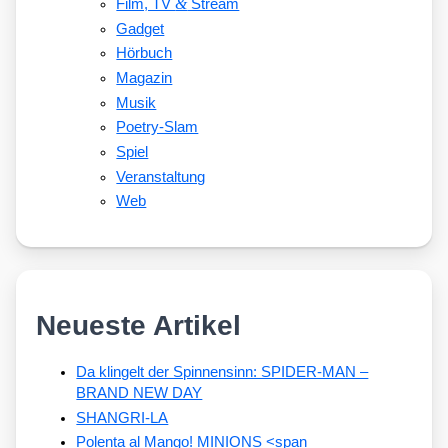
&
Film, TV
Stream
Gadget
Hörbuch
Magazin
Musik
Poetry-Slam
Spiel
Veranstaltung
Web
Neueste Artikel
Da klingelt der Spinnensinn: SPIDER-MAN –
BRAND NEW DAY
SHANGRI-LA
Polenta al Mango! MINIONS <span