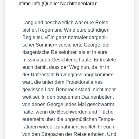
Inti­me-Info (Quel­le: Nach­tra­ben­larp):
Lang und beschwer­lich war eure Rei­se
bis­her, Regen und Wind eure stän­di­gen
Beglei­ter. »Ein ganz nor­ma­ler dar­ge­ni­
scher Som­mer« ver­si­cher­te Geor­ge, der
dar­ge­ni­sche Rei­se­füh­rer, als er in eure
miss­mu­ti­gen Gesich­ter schau­te. Er trös­te­te
euch damit, dass der Weg nun, da ihr in
der Hafen­stadt Raven­glass ange­kom­men
wart, die unter dem Pro­tek­to­rat eines
gewis­sen Lord Bend­rock stand, nicht mehr
weit sei. In den beque­men Dau­nen­bet­ten,
von denen Geor­ge jedes Mal geschwärmt
hat­te, wenn die Beschwer­den und Flü­che
eurer­seits über die unge­müt­li­chen Tem­pe­
ra­tu­ren wie­der zunah­men, woll­tet ihr euch
von den Stra­pa­zen der Rei­se erho­len. Und