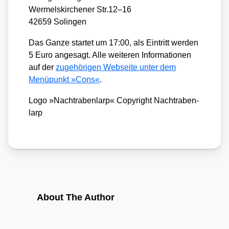
Wer­mels­kir­che­ner Str.12–16
42659 Solin­gen
Das Gan­ze star­tet um 17:00, als Ein­tritt wer­den
5 Euro ange­sagt. Alle wei­te­ren Infor­ma­tio­nen
auf der
zuge­hö­ri­gen Web­sei­te unter dem
Menü­punkt »Cons«
.
Logo »Nach­tra­ben­larp« Copy­right Nach­tra­ben­
larp
About The Author