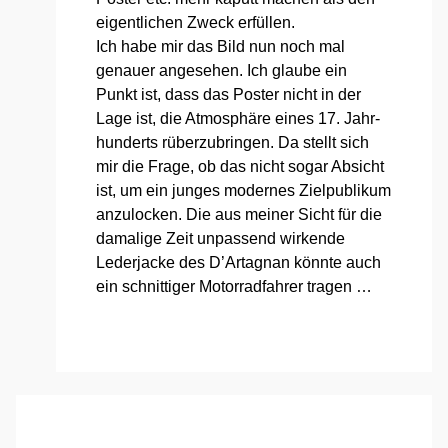
eigent­li­chen Zweck erfül­len.
Ich habe mir das Bild nun noch mal
genau­er ange­se­hen. Ich glau­be ein
Punkt ist, dass das Pos­ter nicht in der
Lage ist, die Atmo­sphä­re eines 17. Jahr­
hun­derts rüber­zu­brin­gen. Da stellt sich
mir die Fra­ge, ob das nicht sogar Absicht
ist, um ein jun­ges moder­nes Ziel­pu­bli­kum
anzu­lo­cken. Die aus mei­ner Sicht für die
dama­li­ge Zeit unpas­send wir­ken­de
Leder­ja­cke des D’Ar­ta­g­nan könn­te auch
ein schnit­ti­ger Motor­rad­fah­rer tra­gen …