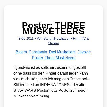
Poster: THREE
MUSKETEERS
9.06.2011
• Von
Stefan Holzhauer
•
Film, TV &
Stream
Bloom
,
Constantin
,
Drei Musketiere
,
Jovovic
,
Poster
,
Three Musketeers
Irgend­wie ist es selt­sam zusam­men­ge­stellt
ohne dass ich den Fin­ger dar­auf legen kann
was mich stört, aber ich mag den Old­school-
Stil (erin­nert an INDIANA JONES oder alte
STAR WARS-Pos­ter): das Pos­ter zur neu­en
Mus­ke­tier-Ver­fil­mung.