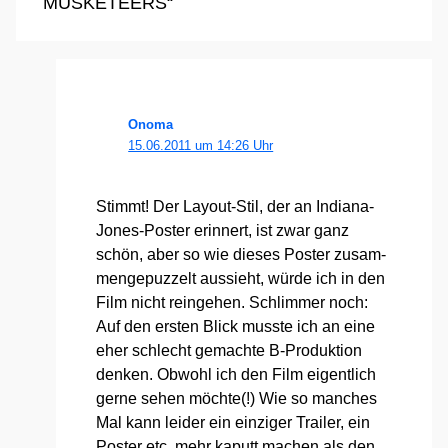
MUSKETEERS“
Onoma
15.06.2011 um 14:26 Uhr
Stimmt! Der Lay­out-Stil, der an India­na-
Jones-Pos­ter erin­nert, ist zwar ganz
schön, aber so wie die­ses Pos­ter zusam­
men­ge­puz­zelt aus­sieht, wür­de ich in den
Film nicht rein­ge­hen. Schlim­mer noch:
Auf den ers­ten Blick muss­te ich an eine
eher schlecht gemach­te B‑Produktion
den­ken. Obwohl ich den Film eigent­lich
ger­ne sehen möch­te(!) Wie so man­ches
Mal kann lei­der ein ein­zi­ger Trai­ler, ein
Pos­ter etc. mehr kaputt machen als den