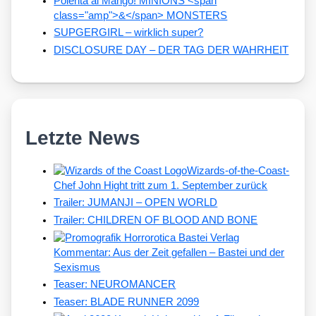
Polenta al Mango! MINIONS <span
class="amp">&</span> MONSTERS
SUPGERGIRL – wirklich super?
DISCLOSURE DAY – DER TAG DER WAHRHEIT
Letzte News
Wizards-of-the-Coast-
Chef John Hight tritt zum 1. September zurück
Trailer: JUMANJI – OPEN WORLD
Trailer: CHILDREN OF BLOOD AND BONE
Kommentar: Aus der Zeit gefallen – Bastei und der
Sexismus
Teaser: NEUROMANCER
Teaser: BLADE RUNNER 2099