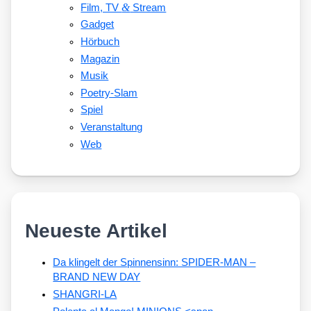
&
Film, TV
Stream
Gadget
Hörbuch
Magazin
Musik
Poetry-Slam
Spiel
Veranstaltung
Web
Neueste Artikel
Da klingelt der Spinnensinn: SPIDER-MAN –
BRAND NEW DAY
SHANGRI-LA