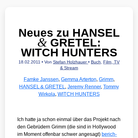
Neues zu HANSEL
&
GRETEL:
WITCH HUNTERS
18.02.2011
• Von
Stefan Holzhauer
•
Buch
,
Film, TV
& Stream
Famke Janssen
,
Gemma Arterton
,
Grimm
,
HANSEL & GRETEL
,
Jeremy Renner
,
Tommy
Wirkola
,
WITCH HUNTERS
Ich hat­te ja schon ein­mal über das Pro­jekt nach
den Gebrü­dern Grimm (die sind in Hol­ly­wood
im Moment offen­bar schwer ange­sagt)
berich­