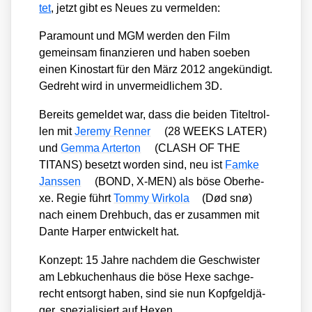
tet
, jetzt gibt es Neu­es zu ver­mel­den:
Para­mount und MGM wer­den den Film
gemein­sam finan­zie­ren und haben soeben
einen Kino­start für den März 2012 ange­kün­digt.
Gedreht wird in unver­meid­li­chem 3D.
Bereits gemel­det war, dass die bei­den Titel­trol­
len mit
Jere­my Ren­ner
(28 WEEKS LATER)
und
Gem­ma Arterton
(CLASH OF THE
TITANS) besetzt wor­den sind, neu ist
Fam­ke
Jans­sen
(BOND, X‑MEN) als böse Ober­he­
xe. Regie führt
Tom­my Wir­ko­la
(
Død snø
)
nach einem Dreh­buch, das er zusam­men mit
Dan­te Har­per ent­wi­ckelt hat.
Kon­zept: 15 Jah­re nach­dem die Geschwis­ter
am Leb­ku­chen­haus die böse Hexe sach­ge­
recht ent­sorgt haben, sind sie nun Kopf­geld­jä­
ger, spe­zia­li­siert auf Hexen…