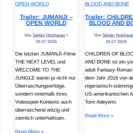
Trailer: JUMANJI –
Trailer: CHILDR
OPEN WORLD
BLOOD AND B
Von
Stefan Holzhauer
•
Von
Stefan Holzhau
29.07.2026
29.07.2026
Die letzten JUMANJI-Filme
CHILDREN OF BLO
THE NEXT LEVEL und
AND BONE ist ein yo
WELCOME TO THE
adult Fantasy-Roman
JUNGLE waren ja nicht nur
dem Jahr 2018 von d
Überraschungserfolge,
nigerianisch-stämmig
sondern innerhalb ihres
US-amerikanischen A
Videospiel-Kontexts auch
Tomi Adeyemi.
überraschend witzig und
Read More »
ziemlich unterhaltsam.
Read More »