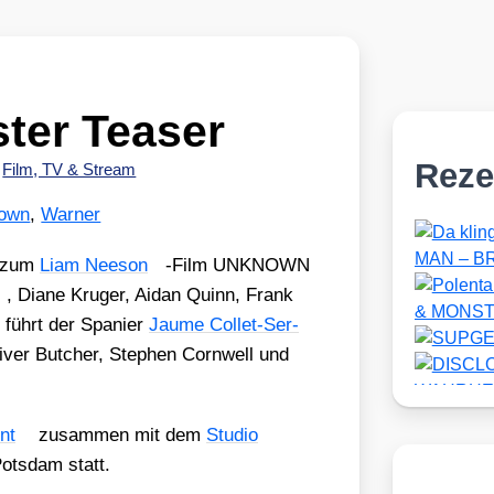
er Teaser
Reze
•
Film, TV & Stream
own
,
Warner
r zum
Liam Nee­son
-Film UNKNOWN
, Dia­ne Kru­ger, Aidan Quinn, Frank
 führt der Spa­ni­er
Jau­me Col­let-Ser­
r But­cher, Ste­phen Corn­well und
nt
zusam­men mit dem
Stu­dio
Pots­dam statt.