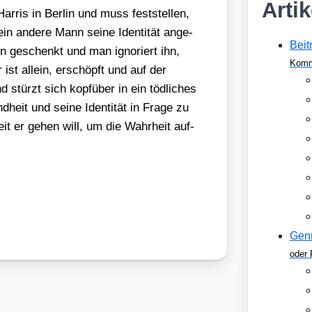
Arti
r­ris in Ber­lin und muss fest­stel­len,
in ande­re Mann sei­ne Iden­ti­tät ange­
Beit
n geschenkt und man igno­riert ihn,
Komm
r ist allein, erschöpft und auf der
nd stürzt sich kopf­über in ein töd­li­ches
­heit und sei­ne Iden­ti­tät in Fra­ge zu
eit er gehen will, um die Wahr­heit auf­
Gen
oder 