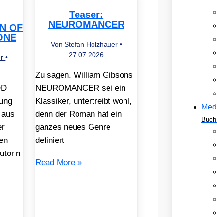
Teaser:
NEUROMANCER
EN OF
ONE
Von
Stefan Holzhauer
•
27.07.2026
er
•
Zu sagen, William Gibsons
OD
NEUROMANCER sei ein
ung
Klassiker, untertreibt wohl,
Med
 aus
denn der Roman hat ein
Buch 
er
ganzes neues Genre
en
definiert
utorin
Read More »