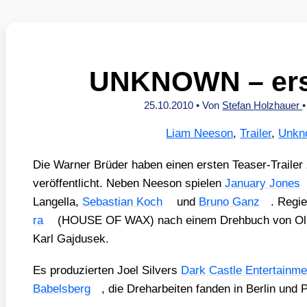
UNKNOWN – erst
25.10.2010
• Von
Stefan Holzhauer
Liam Neeson
,
Trailer
,
Unkn
Die War­ner Brü­der haben einen ers­ten Teaser-Trai­le
ver­öf­fent­licht. Neben Nee­son spie­len
Janu­ary Jones
Lan­gel­la,
Sebas­ti­an Koch
und
Bru­no Ganz
. Regie
ra
(HOUSE OF WAX) nach einem Dreh­buch von Oli­ve
Karl Gaj­du­sek.
Es pro­du­zier­ten Joel Sil­vers
Dark Cast­le Enter­tain­me
Babels­berg
, die Dreh­ar­bei­ten fan­den in Ber­lin und 