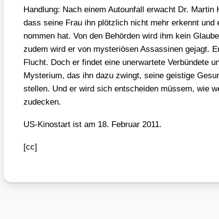
Hand­lung: Nach einem Auto­un­fall erwacht Dr. Mar­tin Ha
dass sei­ne Frau ihn plötz­lich nicht mehr erkennt und e
nom­men hat. Von den Behör­den wird ihm kein Glau­be
zudem wird er von mys­te­riö­sen Ass­as­si­nen gejagt. E
Flucht. Doch er fin­det eine uner­war­te­te Ver­bün­de­te u
Mys­te­ri­um, das ihn dazu zwingt, sei­ne geis­ti­ge Gesund
stel­len. Und er wird sich ent­schei­den müs­sem, wie w
zu­de­cken.
US-Kino­start ist am 18. Febru­ar 2011.
[cc]