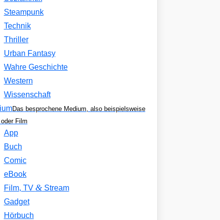
Steampunk
Technik
Thriller
Urban Fantasy
Wahre Geschichte
Western
Wissenschaft
ium
Das besprochene Medium, also beispielsweise
oder Film
App
Buch
Comic
eBook
&
Film, TV
Stream
Gadget
Hörbuch