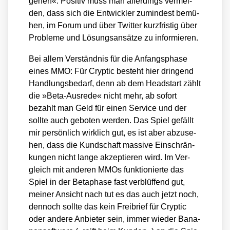
gehen«. Posi­tiv muss man aller­dings ver­mel­
den, dass sich die Ent­wick­ler zumin­dest bemü­
hen, im Forum und über Twit­ter kurz­fris­tig über
Pro­ble­me und Lösungs­an­sät­ze zu infor­mie­ren.
Bei allem Ver­ständ­nis für die Anfangs­pha­se
eines MMO: Für Cryp­tic besteht hier drin­gend
Hand­lungs­be­darf, denn ab dem Head­start zählt
die »Beta-Aus­re­de« nicht mehr, ab sofort
bezahlt man Geld für einen Ser­vice und der
soll­te auch gebo­ten wer­den. Das Spiel gefällt
mir per­sön­lich wirk­lich gut, es ist aber abzu­se­
hen, dass die Kund­schaft mas­si­ve Ein­schrän­
kun­gen nicht lan­ge akzep­tie­ren wird. Im Ver­
gleich mit ande­ren MMOs funk­tio­nier­te das
Spiel in der Beta­pha­se fast ver­blüf­fend gut,
mei­ner Ansicht nach tut es das auch jetzt noch,
den­noch soll­te das kein Frei­brief für Cryp­tic
oder ande­re Anbie­ter sein, immer wie­der Bana­