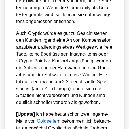
nen­soft­ware (»reift beim Kun­den«) an die Spie­
ler zu brin­gen. Wenn die Com­mu­ni­ty als Beta­
tes­ter genutzt wird, soll­te man sie dafür wenigs­
tens ange­mes­sen ent­loh­nen.
Auch Cryp­tic wür­de es gut zu Gesicht ste­hen,
den Kun­den irgend eine Art von Kom­pen­sa­ti­on
anzu­bie­ten, aller­dings etwas Wer­ti­ges wie freie
Tage, kei­ne über­flüs­si­gen Ingame-Items oder
»Cryp­tic Points«. Kon­kret ange­kün­digt wur­den
die Auf­sto­ckung der Hard­ware und eine Über­
ar­bei­tung der Soft­ware für die­se Woche. Eile
tut not, denn wenn am 2.2. der offi­zi­el­le Spiel­
start ist (am 5.2. in Euro­pa), dürf­te sich die
Situa­ti­on nicht ver­bes­sern und Kun­den sind
deut­lich schnel­ler ver­lo­ren als gewor­ben.
[Update]
Ich habe heu­te schon zwei ingame-
Mails von
Gold­sel­ler
n bekom­men, ich befürch­
te, da erwächst Cryp­tic das nächs­te Pro­blem…