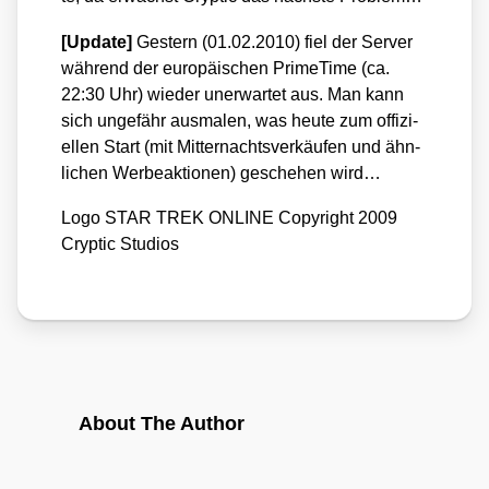
[Update]
Ges­tern (01.02.2010) fiel der Ser­ver
wäh­rend der euro­päi­schen Prime­Time (ca.
22:30 Uhr) wie­der uner­war­tet aus. Man kann
sich unge­fähr aus­ma­len, was heu­te zum offi­zi­
el­len Start (mit Mit­ter­nachts­ver­käu­fen und ähn­
li­chen Wer­be­ak­tio­nen) gesche­hen wird…
Logo STAR TREK ONLINE Copy­right 2009
Cryp­tic Stu­di­os
About The Author