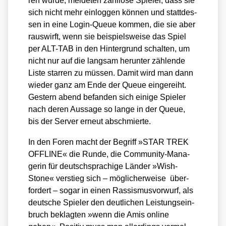
ren wur­de, mel­de­ten zahl­lo­se Spie­ler, dass sie
sich nicht mehr ein­log­gen kön­nen und statt­des­
sen in eine Log­in-Queue kom­men, die sie aber
raus­wirft, wenn sie bei­spiels­wei­se das Spiel
per ALT-TAB in den Hin­ter­grund schal­ten, um
nicht nur auf die lang­sam her­un­ter zäh­len­de
Lis­te star­ren zu müs­sen. Damit wird man dann
wie­der ganz am Ende der Queue ein­ge­reiht.
Ges­tern abend befan­den sich eini­ge Spie­ler
nach deren Aus­sa­ge so lan­ge in der Queue,
bis der Ser­ver erneut abschmier­te.
In den Foren macht der Begriff »STAR TREK
OFFLINE« die Run­de, die Com­mu­ni­ty-Mana­
ge­rin für deutsch­spra­chi­ge Län­der »Wish­
Stone« ver­stieg sich – mög­li­cher­wei­se über­
for­dert – sogar in einen Ras­sis­mus­vor­wurf, als
deut­sche Spie­ler den deut­li­chen Leis­tungs­ein­
bruch beklag­ten »wenn die Amis online