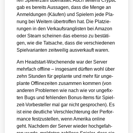
ren Spie­ler­zahl über­las­tet. Auch sei­tens Cryp­tic
gab es bereits Aus­sa­gen, dass die Men­ge an
Anmel­dun­gen (Käu­fen) und Spie­lern jede Pla­
nung bei Wei­tem über­trof­fen hat. Die Plat­zie­
run­gen in den Ver­kaufs­rang­lis­ten bei Ama­zon
oder Steam schei­nen das eben­so zu bestä­ti­
gen, wie die Tat­sa­che, dass die ver­schie­de­nen
Spiel­va­ri­an­ten zeit­wei­lig aus­ver­kauft waren.
Am Head­start-Wochen­en­de war der Ser­ver
mehr­fach off­line – ins­ge­samt dürf­ten wohl über
zehn Stun­den für geplan­te und mehr für unge­
plan­te Off­line­zei­ten zusam­men kom­men (von
ande­ren Pro­ble­men wie nach wie vor unge­fix­
ten Bugs und feh­len­den Bonus-Items für Spiel­
zeit-Vor­be­stel­ler mal gar nicht gespro­chen). Es
ist eine deut­li­che Ver­schlech­te­rung der Per­for­
mance fest­zu­stel­len, wenn Ame­ri­ka online
geht. Nach­dem der Ser­ver wie­der hoch­ge­fah­