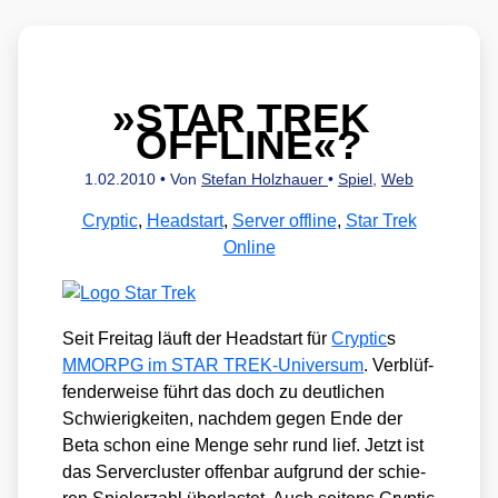
»
STAR TREK
OFFLINE«?
1.02.2010
• Von
Stefan Holzhauer
•
Spiel
,
Web
Cryptic
,
Headstart
,
Server offline
,
Star Trek
Online
Seit Frei­tag läuft der Head­start für
Cryp­tic
s
MMORPG im STAR TREK-Uni­ver­sum
. Ver­blüf­
fen­der­wei­se führt das doch zu deut­li­chen
Schwie­rig­kei­ten, nach­dem gegen Ende der
Beta schon eine Men­ge sehr rund lief. Jetzt ist
das Ser­ver­clus­ter offen­bar auf­grund der schie­