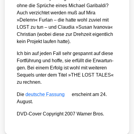
ohne die Sprü­che eines Micha­el Gari­bal­di?
Auch ver­zich­tet wer­den muß auf Mira
»Delenn« Fur­lan – die hat­te wohl zuviel mit
LOST zu tun – und Clau­dia »Sus­an Iva­no­va«
Chris­ti­an (wobei die­se zur Dreh­zeit eigent­lich
kein Pro­jekt lau­fen hat­te).
Ich bin auf jeden Fall sehr gespannt auf die­se
Fort­füh­rung und hof­fe, sie erfüllt die Erwar­tun­
gen. Bei einem Erfolg ist wohl mit wei­te­ren
Sequels unter dem Titel »THE LOST TALES«
zu rech­nen.
Die
deut­sche Fas­sung
erscheint am 24.
August.
DVD-Cover Copy­right 2007 War­ner Bros.