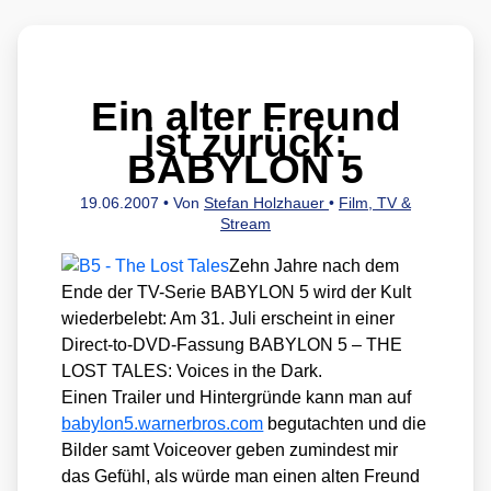
Ein alter Freund
ist zurück:
BABYLON 5
19.06.2007
• Von
Stefan Holzhauer
•
Film, TV &
Stream
Zehn Jah­re nach dem
Ende der TV-Serie BABYLON 5 wird der Kult
wie­der­be­lebt: Am 31. Juli erscheint in einer
Direct-to-DVD-Fas­sung BABYLON 5 – THE
LOST TALES: Voices in the Dark.
Einen Trai­ler und Hin­ter­grün­de kann man auf
baby​lon5​.war​ner​bros​.com
begut­ach­ten und die
Bil­der samt Voice­over geben zumin­dest mir
das Gefühl, als wür­de man einen alten Freund