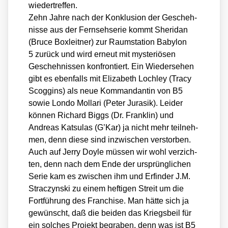
wie­der­tref­fen.
Zehn Jah­re nach der Kon­klu­si­on der Gescheh­
nis­se aus der Fern­seh­se­rie kommt Sher­i­dan
(Bruce Box­leit­ner) zur Raum­sta­ti­on Baby­lon
5 zurück und wird erneut mit mys­te­riö­sen
Gescheh­nis­sen kon­fron­tiert. Ein Wie­der­se­hen
gibt es eben­falls mit Eliza­beth Loch­ley (Tra­cy
Sco­g­gins) als neue Kom­man­dan­tin von B5
sowie Lon­do Mol­la­ri (Peter Juras­ik).
Lei­der
kön­nen Richard Biggs (Dr. Frank­lin) und
Andre­as Kat­su­las (G’Kar) ja nicht mehr teil­neh­
men, denn die­se sind inzwi­schen ver­stor­ben.
Auch auf Jer­ry Doyle müs­sen wir wohl ver­zich­
ten, denn nach dem Ende der ursprüng­li­chen
Serie kam es zwi­schen ihm und Erfin­der J.M.
Strac­zyn­ski zu einem hef­ti­gen Streit um die
Fort­füh­rung des Fran­chise. Man hät­te sich ja
gewünscht, daß die bei­den das Kriegs­beil für
ein sol­ches Pro­jekt begra­ben, denn was ist B5