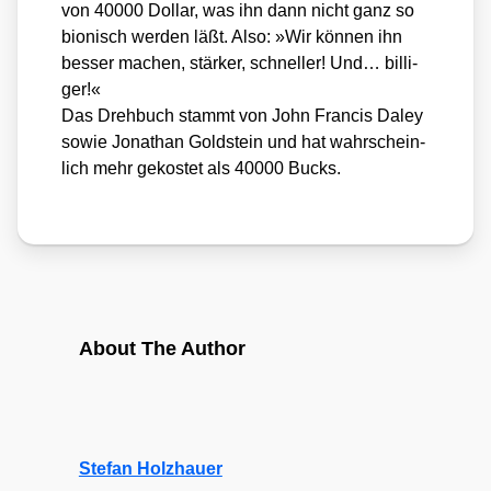
von 40000 Dol­lar, was ihn dann nicht ganz so
bio­nisch wer­den läßt. Also: »Wir kön­nen ihn
bes­ser machen, stär­ker, schnel­ler! Und… bil­li­
ger!«
Das Dreh­buch stammt von John Fran­cis Daley
sowie Jona­than Gold­stein und hat wahr­schein­
lich mehr gekos­tet als 40000 Bucks.
About The Author
Stefan Holzhauer