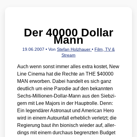
Der 40000 Dollar
Mann
19.06.2007
• Von
Stefan Holzhauer
•
Film, TV &
Stream
Auch wenn sonst immer alles extra kos­tet, New
Line Cine­ma hat die Rech­te an THE $40000
MAN erwor­ben. Dabei han­delt es sich ganz
deut­lich um eine Par­odie auf den bekann­ten
Sechs-Mil­lio­nen-Dol­lar-Mann aus den Sieb­zi­
gern mit Lee Majors in der Haupt­rol­le. Denn:
Ein legen­dä­rer Astro­naut und Ame­ri­can Hero
wird in einem Auto­un­fall erheb­lich ver­letzt; die
Regie­rung baut ihn bio­nisch wie­der auf, aller­
dings mit einem durch­aus begrenz­ten Bud­get