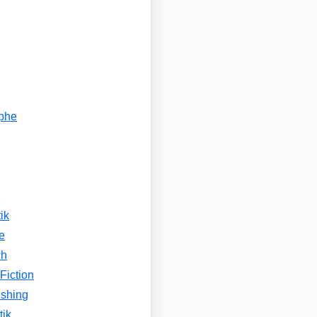
ophe
n
ik
e
ch
Fiction
ishing
tik