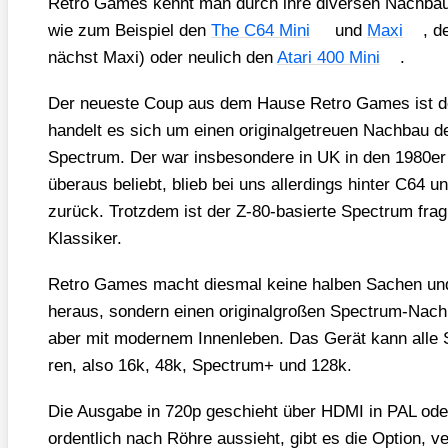
Retro Games kennt man durch ihre diver­sen Nach­bau­t
wie zum Bei­spiel den
The C64 Mini
und
Maxi
, d
nächst Maxi) oder neu­lich den
Ata­ri 400 Mini
.
Der neu­es­te Coup aus dem Hau­se Retro Games ist 
han­delt es sich um einen ori­gi­nal­ge­treu­en Nach­bau d
Spec­trum. Der war ins­be­son­de­re in UK in den 1980er J
über­aus beliebt, blieb bei uns aller­dings hin­ter C64 un
zurück. Trotz­dem ist der Z‑80-basier­te Spec­trum frag
Klas­si­ker.
Retro Games macht dies­mal kei­ne hal­ben Sachen und b
her­aus, son­dern einen ori­gi­nal­gro­ßen Spec­trum-Nach­b
aber mit moder­nem Innen­le­ben. Das Gerät kann alle Sp
ren, also 16k, 48k, Spec­trum+ und 128k.
Die Aus­ga­be in 720p geschieht über HDMI in PAL od
ordent­lich nach Röh­re aus­sieht, gibt es die Opti­on, ve