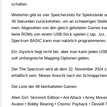
schal­ten.
Wei­ter­hin gibt es vier Spei­chers­lots für Spiel­stän­
40 Sekun­den zurück­dre­hen, um an schwie­ri­gen Stel­le
men. Abge­se­hen von den gleich gelis­te­ten Games k
be­ne ROMs von einem USB-Stick spie­len (.tap, .tzx,
Spec­trum BASIC kann man natür­lich pro­gram­mie­ren
Ein Joy­stick liegt nicht bei, aber man kann jeden USB-
soll umfang­rei­che Map­ping-Optio­nen geben.
Der The Spec­trum wird ab dem 22. Novem­ber 2024 z
erhält­lich sein. Mei­ner Ansicht nach ein Schnäpp­chen
Die Lis­te der 48 beinhal­te­ten Games:
Ali­en Girl: Skir­mish Edi­ti­on • Ant Attack • Army Move
Ava­lon • Bob­by Bea­ring • Cos­mic Pay­back • Dev­will T