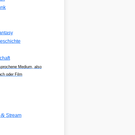
unk
antasy
eschichte
chaft
sprochene Medium, also
uch oder Film
&
V
Stream