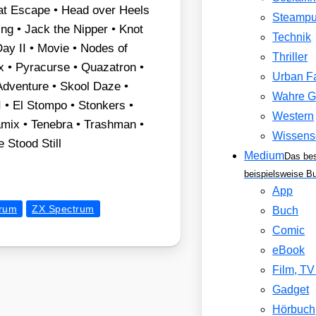
re­at Escape • Head over Heels
Steamp
ing • Jack the Nip­per • Knot
Technik
Day II • Movie • Nodes of
Thriller
 • Pyra­cur­se • Qua­za­tron •
Urban F
Adven­ture • Skool Daze •
Wahre G
 • El Stom­po • Ston­kers •
Western
amix • Ten­ebra • Trash­man •
Wissens
 Stood Still
Medium
Das be
beispielsweise B
App
rum
ZX Spectrum
Buch
Comic
eBook
Film, T
Gadget
Hörbuch