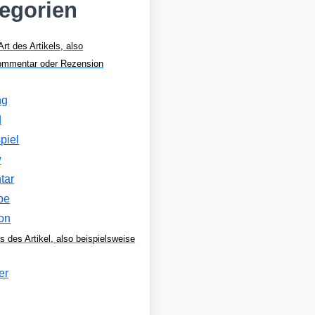
tegorien
Art des Artikels, also
Kommentar oder Rezension
ng
d
piel
w
tar
be
on
s des Artikel, also beispielsweise
er