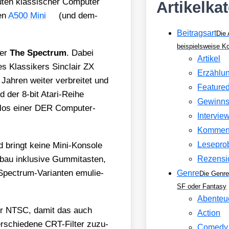
en klas­si­scher Com­pu­ter
Artikelka
en
A500 Mini
(und dem­
Beitragsart
Die 
beispielsweise 
der
The Spec­trum
. Dabei
Artikel
es Klas­si­kers Sin­clair ZX
Erzählu
ah­ren wei­ter ver­brei­tet und
Feature
d der 8‑bit Ata­ri-Rei­he
Gewinns
­los einer DER Com­pu­ter-
Intervie
Kommen
Lesepro
ringt kei­ne Mini-Kon­so­le
au inklu­si­ve Gum­mi­t­as­ten,
Rezensi
ec­trum-Vari­an­ten emu­lie­
Genre
Die Genre
SF oder Fantasy
Abenteu
er NTSC, damit das auch
Action
r­schie­de­ne CRT-Fil­ter zuzu­
Comedy