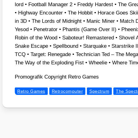
lord • Foot­ball Mana­ger 2 • Fred­dy Har­dest • The G
• High­way Encoun­ter • The Hob­bit • Hor­ace Goes Ski­
in 3D • The Lords of Mid­night • Manic Miner • Match 
Yes­od • Pene­tra­tor • Phan­tis (Game Over II) • Pheenix
Robin of the Wood • Sabo­teur! Remas­te­red • Sho­vel 
Sna­ke Escape • Spell­bound • Star­qua­ke • Starstrike II
TCQ • Tar­get: Rene­ga­de • Tech­ni­ci­an Ted – The Meg
The Way of the Explo­ding Fist • Whee­lie • Whe­re Time
Pro­mo­gra­fik Copy­right Retro Games
Retro Games
Retrocomputer
Spectrum
The Spect