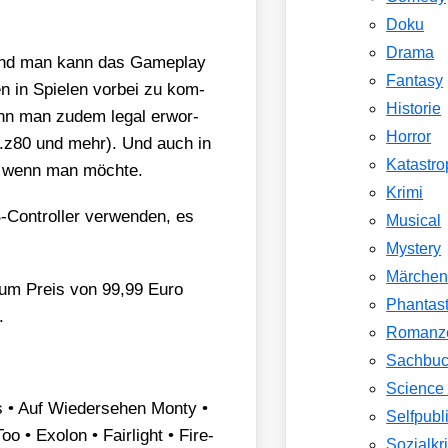
Doku
Drama
de und man kann das Game­play
Fantasy
n in Spie­len vor­bei zu kom­
Historie
ann man zudem legal erwor­
Horror
 .z80 und mehr). Und auch in
Katastr
, wenn man möch­te.
Krimi
Con­trol­ler ver­wen­den, es
Musical
Mystery
Märche
um Preis von 99,99 Euro
Phantast
.
Romanz
Sachbu
Science 
s • Auf Wie­der­se­hen Mon­ty •
Selfpubl
oo • Exolon • Fair­light • Fire­
Sozialkri