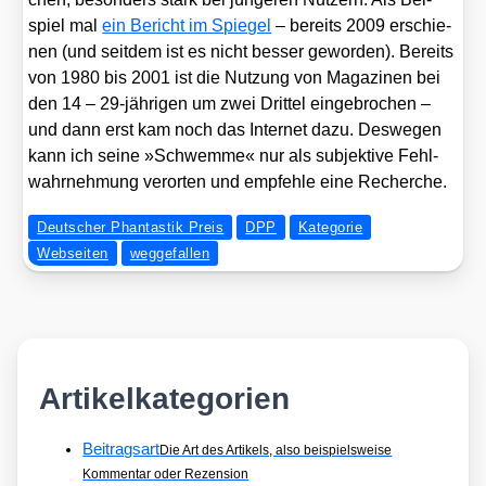
spiel mal
ein Bericht im Spie­gel
– bereits 2009 erschie­
nen (und seit­dem ist es nicht bes­ser gewor­den). Bereits
von 1980 bis 2001 ist die Nut­zung von Maga­zi­nen bei
den 14 – 29-jäh­ri­gen um zwei Drit­tel ein­ge­bro­chen –
und dann erst kam noch das Inter­net dazu. Des­we­gen
kann ich sei­ne »Schwem­me« nur als sub­jek­ti­ve Fehl­
wahr­neh­mung ver­or­ten und emp­feh­le eine Recher­che.
Deutscher Phantastik Preis
DPP
Kategorie
Webseiten
weggefallen
Artikelkategorien
Beitragsart
Die Art des Artikels, also beispielsweise
Kommentar oder Rezension