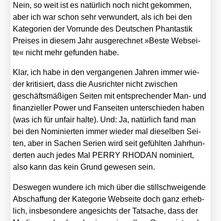
Nein, so weit ist es natür­lich noch nicht gekom­men,
aber ich war schon sehr ver­wun­dert, als ich bei den
Kate­go­rien der Vor­run­de des Deut­schen Phan­tas­tik
Prei­ses in die­sem Jahr aus­ge­rech­net »Bes­te Web­sei­
te« nicht mehr gefun­den habe.
Klar, ich habe in den ver­gan­ge­nen Jah­ren immer wie­
der kri­ti­siert, dass die Aus­rich­ter nicht zwi­schen
geschäfts­mä­ßi­gen Sei­ten mit ent­spre­chen­der Man- und
finan­zi­el­ler Power und Fan­sei­ten unter­schie­den haben
(was ich für unfair hal­te). Und: Ja, natür­lich fand man
bei den Nomi­nier­ten immer wie­der mal die­sel­ben Sei­
ten, aber in Sachen Seri­en wird seit gefühl­ten Jahr­hun­
der­ten auch jedes Mal PERRY RHODAN nomi­niert,
also kann das kein Grund gewe­sen sein.
Des­we­gen wun­de­re ich mich über die still­schwei­gen­de
Abschaf­fung der Kate­go­rie Web­sei­te doch ganz erheb­
lich, ins­be­son­de­re ange­sichts der Tat­sa­che, dass der