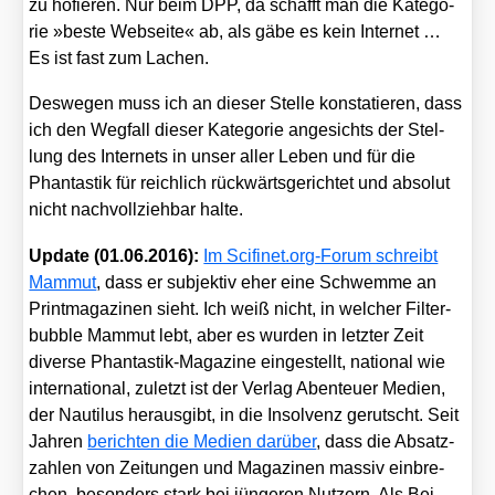
zu hofie­ren. Nur beim DPP, da schafft man die Kate­go­
rie »bes­te Web­sei­te« ab, als gäbe es kein Inter­net …
Es ist fast zum Lachen.
Des­we­gen muss ich an die­ser Stel­le kon­sta­tie­ren, dass
ich den Weg­fall die­ser Kate­go­rie ange­sichts der Stel­
lung des Inter­nets in unser aller Leben und für die
Phan­tas­tik für reich­lich rück­wärts­ge­rich­tet und abso­lut
nicht nach­voll­zieh­bar hal­te.
Update (01.06.2016):
Im Scifinet.org-Forum schreibt
Mam­mut
, dass er sub­jek­tiv eher eine Schwem­me an
Print­ma­ga­zi­nen sieht. Ich weiß nicht, in wel­cher Fil­ter­
bubble Mam­mut lebt, aber es wur­den in letz­ter Zeit
diver­se Phan­tas­tik-Maga­zi­ne ein­ge­stellt, natio­nal wie
inter­na­tio­nal, zuletzt ist der Ver­lag Aben­teu­er Medi­en,
der Nau­ti­lus her­aus­gibt, in die Insol­venz gerutscht. Seit
Jah­ren
berich­ten die Medi­en dar­über
, dass die Absatz­
zah­len von Zei­tun­gen und Maga­zi­nen mas­siv ein­bre­
chen, beson­ders stark bei jün­ge­ren Nut­zern. Als Bei­