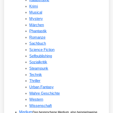
Krimi
Musical
Mystery
Märchen
Phantastik
Romanze
Sachbuch
Science Fiction
Selfpublishing
Sozialkritik
Steampunk
Technik
Thriller
Urban Fantasy
Wahre Geschichte
Western
Wissenschaft
Medium
Das besprochene Medium, also beispielsweise