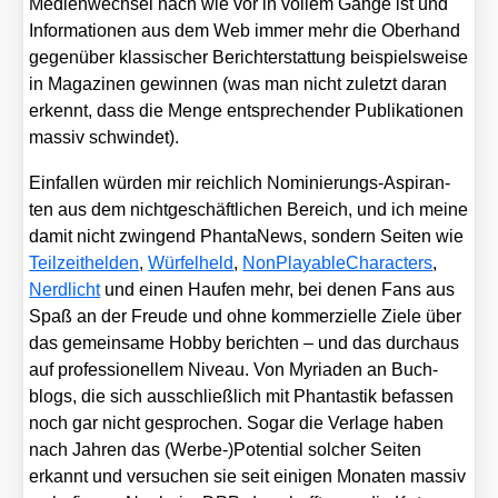
Medi­en­wech­sel nach wie vor in vol­lem Gan­ge ist und
Infor­ma­tio­nen aus dem Web immer mehr die Ober­hand
gegen­über klas­si­scher Bericht­erstat­tung bei­spiels­wei­se
in Maga­zi­nen gewin­nen (was man nicht zuletzt dar­an
erkennt, dass die Men­ge ent­spre­chen­der Publi­ka­tio­nen
mas­siv schwin­det).
Ein­fal­len wür­den mir reich­lich Nomi­nie­rungs-Aspi­ran­
ten aus dem nicht­ge­schäft­li­chen Bereich, und ich mei­ne
damit nicht zwin­gend Phan­ta­News, son­dern Sei­ten wie
Teil­zeit­hel­den
,
Wür­fel­held
,
Non­Playa­ble­Cha­rac­ters
,
Nerd­licht
und einen Hau­fen mehr, bei denen Fans aus
Spaß an der Freu­de und ohne kom­mer­zi­el­le Zie­le über
das gemein­sa­me Hob­by berich­ten – und das durch­aus
auf pro­fes­sio­nel­lem Niveau. Von Myria­den an Buch­
blogs, die sich aus­schließ­lich mit Phan­tas­tik befas­sen
noch gar nicht gespro­chen. Sogar die Ver­la­ge haben
nach Jah­ren das (Werbe-)Potential sol­cher Sei­ten
erkannt und ver­su­chen sie seit eini­gen Mona­ten mas­siv