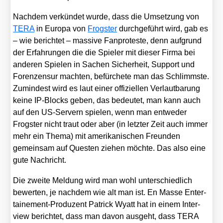
Nach­dem ver­kün­det wur­de, dass die Umset­zung von
TERA
in Euro­pa von
Frogs­ter
durch­ge­führt wird, gab es
– wie berich­tet – mas­si­ve Fan­pro­tes­te, denn auf­grund
der Erfah­run­gen die die Spie­ler mit die­ser Fir­ma bei
ande­ren Spie­len in Sachen Sicher­heit, Sup­port und
Foren­zen­sur mach­ten, befürche­te man das Schlimms­te.
Zumin­dest wird es laut einer offi­zi­el­len Ver­laut­ba­rung
kei­ne IP-Blocks geben, das bedeu­tet, man kann auch
auf den US-Ser­vern spie­len, wenn man ent­we­der
Frogs­ter nicht traut oder aber (in letz­ter Zeit auch immer
mehr ein The­ma) mit ame­ri­ka­ni­schen Freun­den
gemein­sam auf Ques­ten zie­hen möch­te. Das also eine
gute Nach­richt.
Die zwei­te Mel­dung wird man wohl unter­schied­lich
bewer­ten, je nach­dem wie alt man ist. En Mas­se Enter­
tai­ne­ment-Pro­du­zent Patrick Wyatt hat in einem Inter­
view berich­tet, dass man davon aus­geht, dass TERA