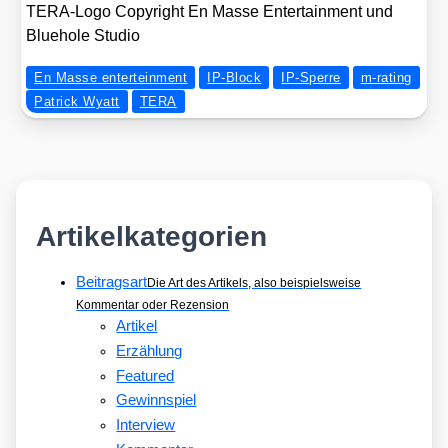
TERA-Logo Copy­right En Mas­se Enter­tain­ment und
Blue­hole Stu­dio
En Masse enterteinment
IP-Block
IP-Sperre
m-rating
Patrick Wyatt
TERA
Artikelkategorien
Beitragsart
Die Art des Artikels, also beispielsweise
Kommentar oder Rezension
Artikel
Erzählung
Featured
Gewinnspiel
Interview