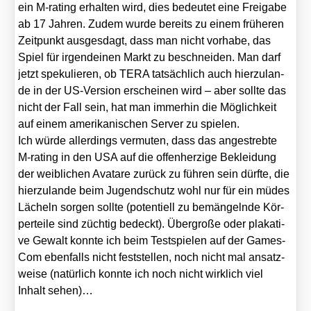
ein M‑rating erhal­ten wird, dies bedeu­tet eine Frei­ga­be
ab 17 Jah­ren. Zudem wur­de bereits zu einem frü­he­ren
Zeit­punkt aus­ges­dagt, dass man nicht vor­ha­be, das
Spiel für irgend­ei­nen Markt zu beschnei­den. Man darf
jetzt spe­ku­lie­ren, ob TERA tat­säch­lich auch hier­zu­lan­
de in der US-Ver­si­on erschei­nen wird – aber soll­te das
nicht der Fall sein, hat man immer­hin die Mög­lich­keit
auf einem ame­ri­ka­ni­schen Ser­ver zu spie­len.
Ich wür­de aller­dings ver­mu­ten, dass das ange­streb­te
M‑rating in den USA auf die offen­her­zi­ge Beklei­dung
der weib­li­chen Ava­tare zurück zu füh­ren sein dürf­te, die
hier­zu­lan­de beim Jugend­schutz wohl nur für ein müdes
Lächeln sor­gen soll­te (poten­ti­ell zu bemän­geln­de Kör­
per­tei­le sind züch­tig bedeckt). Über­gro­ße oder pla­ka­ti­
ve Gewalt konn­te ich beim Test­spie­len auf der Games­
Com eben­falls nicht fest­stel­len, noch nicht mal ansatz­
wei­se (natür­lich konn­te ich noch nicht wirk­lich viel
Inhalt sehen)…