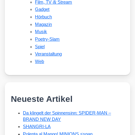
&
Film, TV
Stream
Gadget
Hörbuch
Magazin
Musik
Poetry-Slam
Spiel
Veranstaltung
Web
Neueste Artikel
Da klingelt der Spinnensinn: SPIDER-MAN –
BRAND NEW DAY
SHANGRI-LA
Polenta al Mango! MINIONS <span