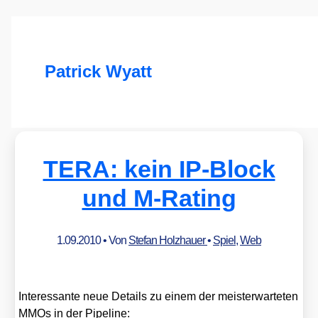
Patrick Wyatt
TERA: kein IP-Block
und M‑Rating
1.09.2010
• Von
Stefan Holzhauer
•
Spiel
,
Web
Inter­es­san­te neue Details zu einem der meis­ter­war­te­ten
MMOs in der Pipe­line: