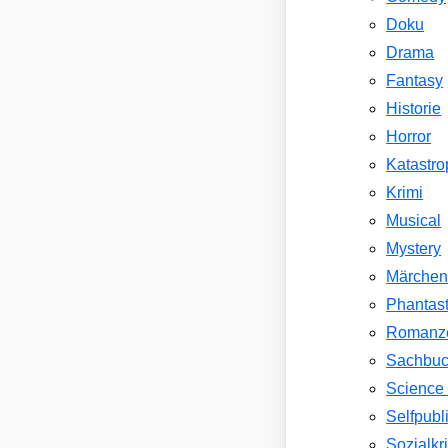
Doku
Drama
Fantasy
Historie
Horror
Katastr
Krimi
Musical
Mystery
Märche
Phantast
Romanz
Sachbu
Science 
Selfpubl
Sozialkri