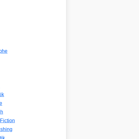
ophe
n
ik
e
ch
Fiction
ishing
tik