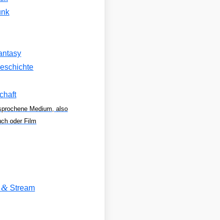
unk
antasy
eschichte
chaft
sprochene Medium, also
uch oder Film
&
V
Stream