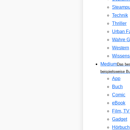
Steamp
Technik
Thriller
Urban F
Wahre G
Western
Wissens
Medium
Das be
beispielsweise B
App
Buch
Comic
eBook
Film, T
Gadget
Hörbuch