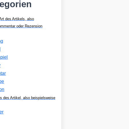
tegorien
Art des Artikels, also
Kommentar oder Rezension
ng
d
piel
w
tar
be
on
s des Artikel, also beispielsweise
er