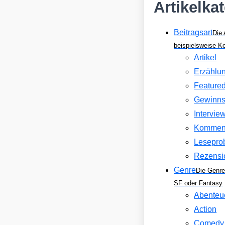
Artikelka
Beitragsart
Die 
beispielsweise 
Artikel
Erzählu
Feature
Gewinns
Intervie
Kommen
Lesepro
Rezensi
Genre
Die Genre
SF oder Fantasy
Abenteu
Action
Comedy