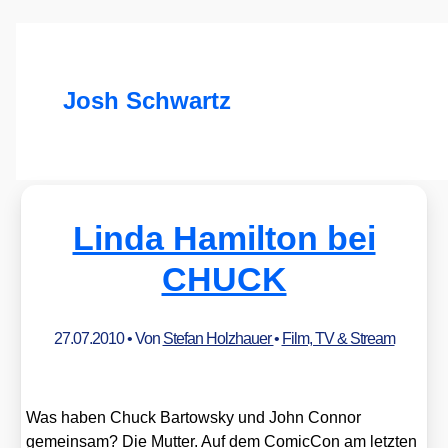
Josh Schwartz
Linda Hamilton bei
CHUCK
27.07.2010
• Von
Stefan Holzhauer
•
Film, TV & Stream
Was haben Chuck Bar­tow­sky und John Con­nor
gemein­sam? Die Mut­ter. Auf dem Comic­Con am letz­ten