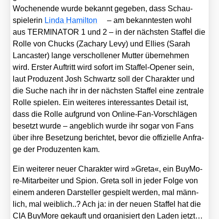
Wochen­en­de wur­de bekannt gege­ben, dass Schau­
spie­le­rin
Lin­da Hamil­ton
– am bekann­tes­ten wohl
aus TERMINATOR 1 und 2 – in der nächs­ten Staf­fel die
Rol­le von Chucks (Zacha­ry Levy) und Ellies (Sarah
Lan­cas­ter) lan­ge ver­schol­le­ner Mut­ter über­neh­men
wird. Ers­ter Auf­tritt wird sofort im Staf­fel-Ope­ner sein,
laut Pro­du­zent Josh Schwartz soll der Cha­rak­ter und
die Suche nach ihr in der nächs­ten Staf­fel eine zen­tra­le
Rol­le spie­len. Ein wei­te­res inter­es­san­tes Detail ist,
dass die Rol­le auf­grund von Online-Fan-Vor­schlä­gen
besetzt wur­de – angeb­lich wur­de ihr sogar von Fans
über ihre Beset­zung berich­tet, bevor die offi­zi­el­le Anfra­
ge der Pro­du­zen­ten kam.
Ein wei­te­rer neu­er Cha­rak­ter wird »Gre­ta«, ein Buy­Mo­
re-Mit­ar­bei­ter und Spi­on. Gre­ta soll in jeder Fol­ge von
einem ande­ren Dar­stel­ler gespielt wer­den, mal männ­
lich, mal weib­lich..? Ach ja: in der neu­en Staf­fel hat die
CIA Buy­Mo­re gekauft und orga­ni­siert den Laden jetzt…