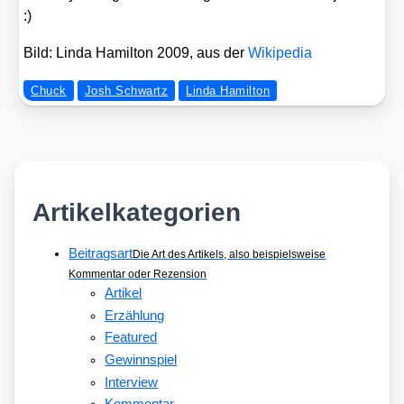
:)
Bild: Lin­da Hamil­ton 2009, aus der
Wiki­pe­dia
Chuck
Josh Schwartz
Linda Hamilton
Artikelkategorien
Beitragsart
Die Art des Artikels, also beispielsweise
Kommentar oder Rezension
Artikel
Erzählung
Featured
Gewinnspiel
Interview