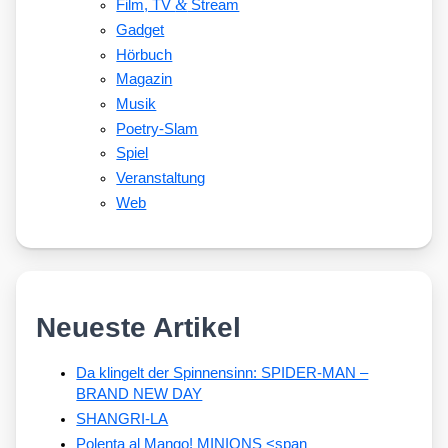
&
Film, TV
Stream
Gadget
Hörbuch
Magazin
Musik
Poetry-Slam
Spiel
Veranstaltung
Web
Neueste Artikel
Da klingelt der Spinnensinn: SPIDER-MAN –
BRAND NEW DAY
SHANGRI-LA
Polenta al Mango! MINIONS <span