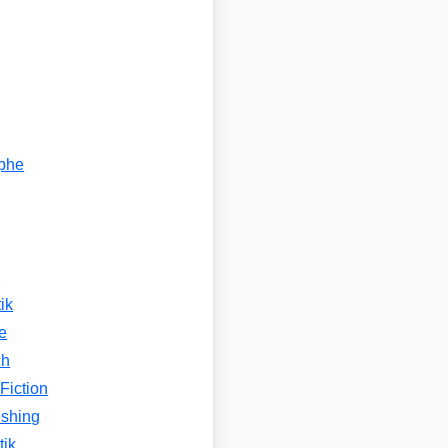
ophe
n
ik
e
ch
Fiction
ishing
tik