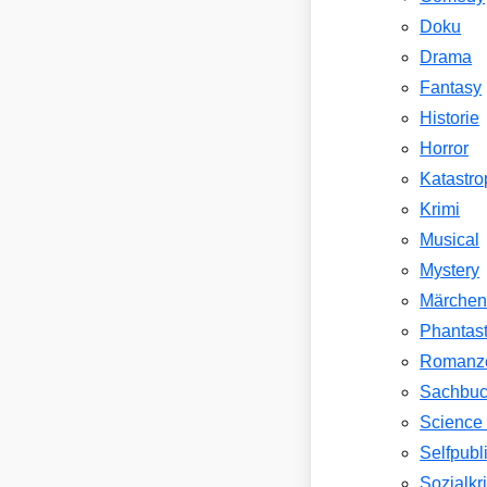
Doku
Drama
Fantasy
Historie
Horror
Katastr
Krimi
Musical
Mystery
Märche
Phantast
Romanz
Sachbu
Science 
Selfpubl
Sozialkri