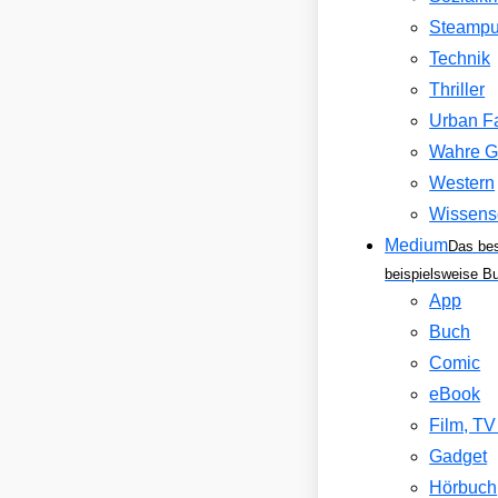
Steamp
Technik
Thriller
Urban F
Wahre G
Western
Wissens
Medium
Das be
beispielsweise B
App
Buch
Comic
eBook
Film, T
Gadget
Hörbuch