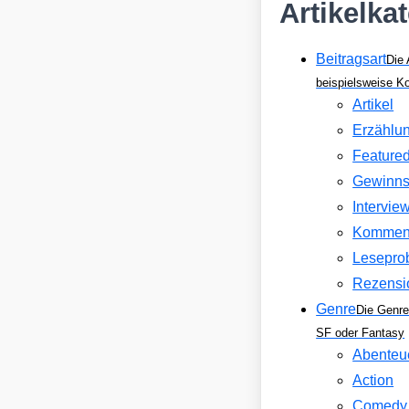
Artikelka
Beitragsart
Die 
beispielsweise 
Artikel
Erzählu
Feature
Gewinns
Intervie
Kommen
Lesepro
Rezensi
Genre
Die Genre
SF oder Fantasy
Abenteu
Action
Comedy