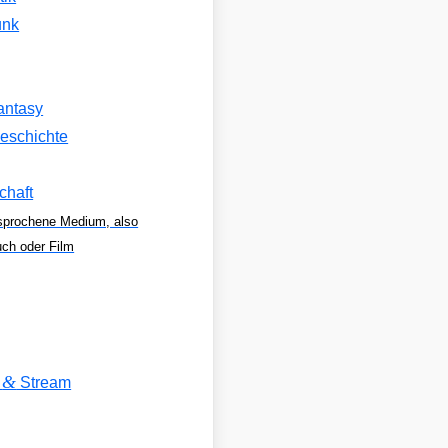
unk
antasy
eschichte
chaft
sprochene Medium, also
uch oder Film
&
V
Stream