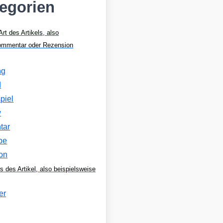
tegorien
Art des Artikels, also
Kommentar oder Rezension
ng
d
piel
w
tar
be
on
s des Artikel, also beispielsweise
er