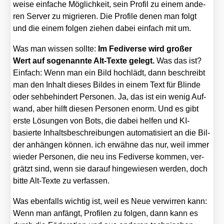
wei­se ein­fa­che Mög­lich­keit, sein Pro­fil zu einem ande­
ren Ser­ver zu migrie­ren. Die Pro­fi­le denen man folgt
und die einem fol­gen zie­hen dabei ein­fach mit um.
Was man wis­sen soll­te:
Im Fedi­ver­se wird gro­ßer
Wert auf soge­nann­te Alt-Tex­te gelegt.
Was das ist?
Ein­fach: Wenn man ein Bild hoch­lädt, dann beschreibt
man den Inhalt die­ses Bil­des in einem Text für Blin­de
oder seh­be­hin­dert Per­so­nen. Ja, das ist ein wenig Auf­
wand, aber hilft die­sen Per­so­nen enorm. Und es gibt
ers­te Lösun­gen von Bots, die dabei hel­fen und KI-
basier­te Inhalts­be­schrei­bun­gen auto­ma­ti­siert an die Bil­
der anhän­gen kön­nen. ich erwäh­ne das nur, weil immer
wie­der Per­so­nen, die neu ins Fedi­ver­se kom­men, ver­
grätzt sind, wenn sie dar­auf hin­ge­wie­sen wer­den, doch
bit­te Alt-Tex­te zu ver­fas­sen.
Was eben­falls wich­tig ist, weil es Neue ver­wir­ren kann:
Wenn man anfängt, Pro­fi­len zu fol­gen, dann kann es