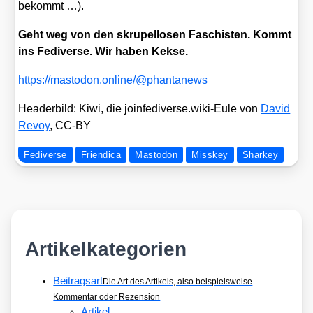
bekommt …).
Geht weg von den skru­pel­lo­sen Faschis­ten. Kommt
ins Fedi­ver­se. Wir haben Kek­se.
https://​mast​o​don​.online/​@​p​h​a​n​t​a​n​ews
Hea­der­bild: Kiwi, die joinfediverse.wiki-Eule von
David
Revoy
, CC-BY
Fediverse
Friendica
Mastodon
Misskey
Sharkey
Artikelkategorien
Beitragsart
Die Art des Artikels, also beispielsweise
Kommentar oder Rezension
Artikel