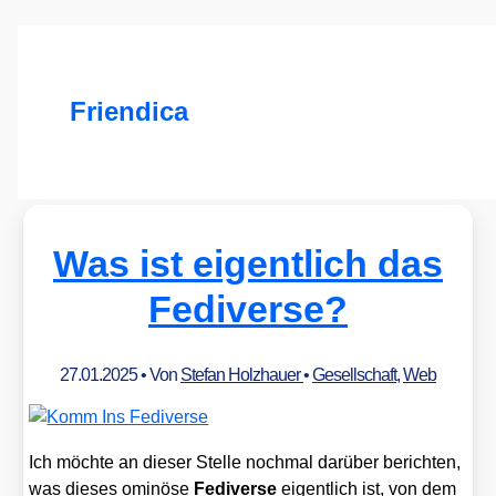
Friendica
Was ist eigentlich das
Fediverse?
27.01.2025
• Von
Stefan Holzhauer
•
Gesellschaft
,
Web
Ich möch­te an die­ser Stel­le noch­mal dar­über berich­ten,
was die­ses omi­nö­se
Fedi­ver­se
eigent­lich ist, von dem