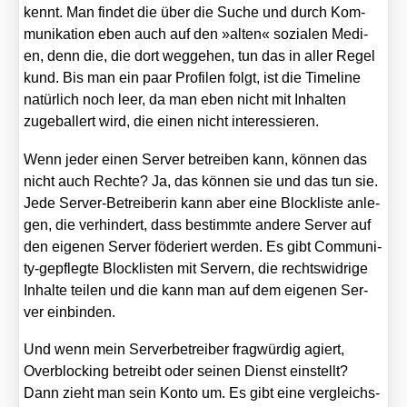
kennt. Man fin­det die über die Suche und durch Kom­
mu­ni­ka­ti­on eben auch auf den »alten« sozia­len Medi­
en, denn die, die dort weg­ge­hen, tun das in aller Regel
kund. Bis man ein paar Pro­fi­len folgt, ist die Time­line
natür­lich noch leer, da man eben nicht mit Inhal­ten
zuge­bal­lert wird, die einen nicht inter­es­sie­ren.
Wenn jeder einen Ser­ver betrei­ben kann, kön­nen das
nicht auch Rech­te? Ja, das kön­nen sie und das tun sie.
Jede Ser­ver-Betrei­be­rin kann aber eine Block­lis­te anle­
gen, die ver­hin­dert, dass bestimm­te ande­re Ser­ver auf
den eige­nen Ser­ver föde­riert wer­den. Es gibt Com­mu­ni­
ty-gepfleg­te Block­lis­ten mit Ser­vern, die rechts­wid­ri­ge
Inhal­te tei­len und die kann man auf dem eige­nen Ser­
ver ein­bin­den.
Und wenn mein Ser­ver­be­trei­ber frag­wür­dig agiert,
Over­blo­cking betreibt oder sei­nen Dienst ein­stellt?
Dann zieht man sein Kon­to um. Es gibt eine ver­gleichs­