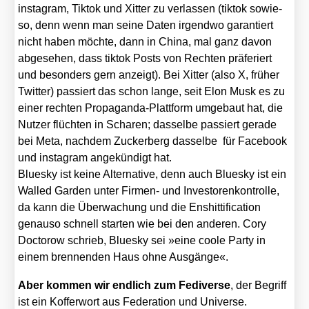
insta­gram, Tik­tok und Xit­ter zu ver­las­sen (tik­tok sowie­
so, denn wenn man sei­ne Daten irgend­wo garan­tiert
nicht haben möch­te, dann in Chi­na, mal ganz davon
abge­se­hen, dass tik­tok Posts von Rech­ten prä­fe­riert
und beson­ders gern anzeigt). Bei Xit­ter (also X, frü­her
Twit­ter) pas­siert das schon lan­ge, seit Elon Musk es zu
einer rech­ten Pro­pa­gan­da-Platt­form umge­baut hat, die
Nut­zer flüch­ten in Scha­ren; das­sel­be pas­siert gera­de
bei Meta, nach­dem Zucker­berg das­sel­be für Face­book
und insta­gram ange­kün­digt hat.
Blues­ky ist kei­ne Alter­na­ti­ve, denn auch Blues­ky ist ein
Wal­led Gar­den unter Fir­men- und Inves­to­ren­kon­trol­le,
da kann die Über­wa­chung und die Ens­hit­ti­fi­ca­ti­on
genau­so schnell star­ten wie bei den ande­ren. Cory
Doc­to­row schrieb, Blues­ky sei »eine coo­le Par­ty in
einem bren­nen­den Haus ohne Aus­gän­ge«.
Aber kom­men wir end­lich zum Fedi­ver­se
, der Begriff
ist ein Kof­fer­wort aus Fede­ra­ti­on und Uni­ver­se.