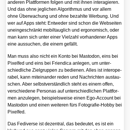
ande­ren Platt­for­men fol­gen und mit ihnen inter­agie­ren.
Und das ohne jeg­li­chen Algo­rith­mus und vor allem
ohne Über­wa­chung und ohne bezahl­te Wer­bung. Und
wer auf Apps steht: Ent­we­der sind schon die Web­sei­ten
unein­ge­schränkt mobil­taug­lich und ergo­no­misch, oder
man kann sich unter einer Viel­zahl vor­han­de­ner Apps
eine aus­su­chen, die einem gefällt.
Man muss also nicht ein Kon­to bei Mast­o­don, eins bei
Pixel­fed und eins bei Fri­en­di­ca anle­gen, um unter­
schied­li­che Ziel­grup­pen zu bedie­nen. Alles ist inter­ope­
ra­bel, kann mit­ein­an­der reden und Nach­rich­ten aus­tau­
schen. Aber selbst­ver­ständ­lich steht es einem offen,
ver­schie­de­ne Per­so­nas auf unter­schied­li­chen Platt­for­
men anzu­le­gen, bei­spiels­wei­se einen Ego-Account bei
Mast­o­don und einen wei­te­ren fürs Foto­gra­fie-Hob­by bei
Pixel­fed.
Das Fedi­ver­se ist dezen­tral, das bedeu­tet, es ist ein