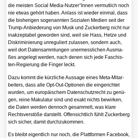
die meis­ten Social Media-Nutzer°Innen ver­mut­lich noch
nie etwas gehört haben. Anlass ist wie­der ein­mal, dass
die bis­he­ri­gen soge­nann­ten Sozia­len Medi­en seit der
Trump-Anbie­de­rung von Musk und Zucker­berg nicht nur
inak­zep­ta­bel gewor­den sind, weil sie Hass, Het­ze und
Dis­kri­mi­nie­rung unre­gu­liert zulas­sen, son­dern auch,
weil dort Daten­samm­lun­gen uner­mess­li­chen Aus­ma­
ßes ange­legt wer­den, nach denen sich jede Faschis­
ten-Regie­rung die Fin­ger leckt.
Dazu kommt die kürz­li­che Aus­sa­ge eines Meta-Mit­ar­
bei­ters, dass alle Opt-Out-Optio­nen die ein­ge­rich­tet
wur­den, um euro­päi­schem Daten­schutz­recht zu genü­
gen, rei­ne Maku­la­tur sind und exakt nichts bewir­ken,
die Daten wer­den den­noch gesam­melt, was kla­re
Rechts­ver­stö­ße dar­stellt. Offen­sicht­lich fühlt Zucker­berg
sich sicher, damit durch­zu­kom­men.
Es bleibt eigent­lich nur noch, die Platt­for­men Face­book,