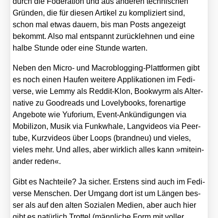
durch die Föde­ra­ti­on und aus ande­ren tech­ni­schen
Grün­den, die für die­sen Arti­kel zu kom­pli­ziert sind,
schon mal etwas dau­ern, bis man Posts ange­zeigt
bekommt. Also mal ent­spannt zurück­leh­nen und eine
hal­be Stun­de oder eine Stun­de war­ten.
Neben den Micro- und Macro­blog­ging-Platt­for­men gibt
es noch einen Hau­fen wei­te­re Appli­ka­tio­nen im Fedi­
ver­se, wie Lem­my als Red­dit-Klon, Book­wyrm als Alter­
na­ti­ve zu Good­reads und Love­ly­books, foren­ar­ti­ge
Ange­bo­te wie Yuf­ori­um, Event-Ankün­di­gun­gen via
Mobi­li­zon, Musik via Funk­wha­le, Lang­vi­de­os via Peer­
tu­be, Kurz­vi­de­os über Loops (brand­neu) und vie­les,
vie­les mehr. Und alles, aber wirk­lich alles kann »mit­ein­
an­der reden«.
Gibt es Nach­tei­le? Ja sicher. Ers­tens sind auch im Fedi­
ver­se Men­schen. Der Umgang dort ist um Län­gen bes­
ser als auf den alten Sozia­len Medi­en, aber auch hier
gibt es natür­lich Trot­tel (männ­li­che Form mit vol­ler