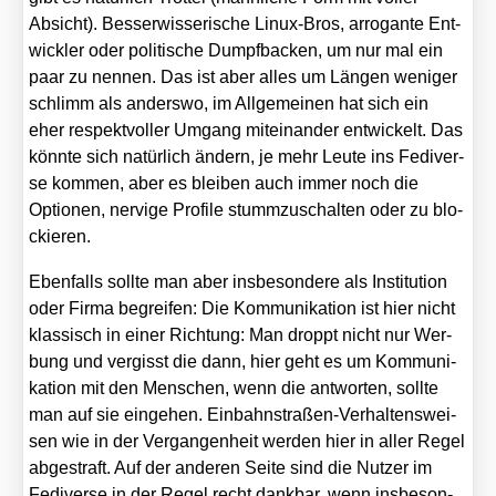
Absicht). Bes­ser­wis­se­ri­sche Linux-Bros, arro­gan­te Ent­
wick­ler oder poli­ti­sche Dumpf­ba­cken, um nur mal ein
paar zu nen­nen. Das ist aber alles um Län­gen weni­ger
schlimm als anders­wo, im All­ge­mei­nen hat sich ein
eher respekt­vol­ler Umgang mit­ein­an­der ent­wi­ckelt. Das
könn­te sich natür­lich ändern, je mehr Leu­te ins Fedi­ver­
se kom­men, aber es blei­ben auch immer noch die
Optio­nen, ner­vi­ge Pro­fi­le stumm­zu­schal­ten oder zu blo­
ckie­ren.
Eben­falls soll­te man aber ins­be­son­de­re als Insti­tu­ti­on
oder Fir­ma begrei­fen: Die Kom­mu­ni­ka­ti­on ist hier nicht
klas­sisch in einer Rich­tung: Man droppt nicht nur Wer­
bung und ver­gisst die dann, hier geht es um Kom­mu­ni­
ka­ti­on mit den Men­schen, wenn die ant­wor­ten, soll­te
man auf sie ein­ge­hen. Ein­bahn­stra­ßen-Ver­hal­tens­wei­
sen wie in der Ver­gan­gen­heit wer­den hier in aller Regel
abge­straft. Auf der ande­ren Sei­te sind die Nut­zer im
Fedi­ver­se in der Regel recht dank­bar, wenn ins­be­son­