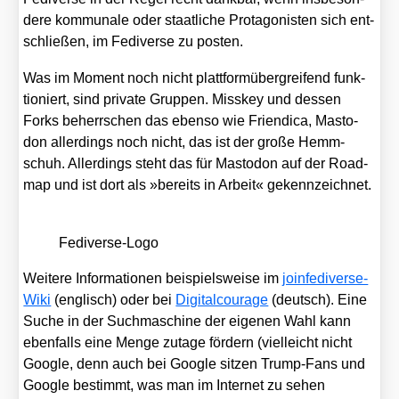
de­re kom­mu­na­le oder staat­li­che Prot­ago­nis­ten sich ent­
schlie­ßen, im Fedi­ver­se zu pos­ten.
Was im Moment noch nicht platt­form­über­grei­fend funk­
tio­niert, sind pri­va­te Grup­pen. Miss­key und des­sen
Forks beherr­schen das eben­so wie Fri­en­di­ca, Mast­o­
don aller­dings noch nicht, das ist der gro­ße Hemm­
schuh. Aller­dings steht das für Mast­o­don auf der Road­
map und ist dort als »bereits in Arbeit« gekenn­zeich­net.
Fedi­ver­se-Logo
Wei­te­re Infor­ma­tio­nen bei­spiels­wei­se im
join­fe­di­ver­se-
Wiki
(eng­lisch) oder bei
Digi­tal­cou­ra­ge
(deutsch). Eine
Suche in der Such­ma­schi­ne der eige­nen Wahl kann
eben­falls eine Men­ge zuta­ge för­dern (viel­leicht nicht
Goog­le, denn auch bei Goog­le sit­zen Trump-Fans und
Goog­le bestimmt, was man im Inter­net zu sehen