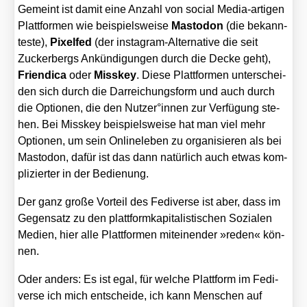
Gemeint ist damit eine Anzahl von social Media-arti­gen
Platt­for­men wie bei­spiels­wei­se
Mast­o­don
(die bekann­
tes­te),
Pixel­fed
(der insta­gram-Alter­na­ti­ve die seit
Zucker­bergs Ankün­di­gun­gen durch die Decke geht),
Fri­en­di­ca
oder
Miss­key
. Die­se Platt­for­men unter­schei­
den sich durch die Dar­rei­chungs­form und auch durch
die Optio­nen, die den Nutzer°innen zur Ver­fü­gung ste­
hen. Bei Miss­key bei­spiels­wei­se hat man viel mehr
Optio­nen, um sein Online­le­ben zu orga­ni­sie­ren als bei
Mast­o­don, dafür ist das dann natür­lich auch etwas kom­
pli­zier­ter in der Bedie­nung.
Der ganz gro­ße Vor­teil des Fedi­ver­se ist aber, dass im
Gegen­satz zu den platt­form­ka­pi­ta­lis­ti­schen Sozia­len
Medi­en, hier alle Platt­for­men mit­ei­nen­der »reden« kön­
nen.
Oder anders: Es ist egal, für wel­che Platt­form im Fedi­
ver­se ich mich ent­schei­de, ich kann Men­schen auf