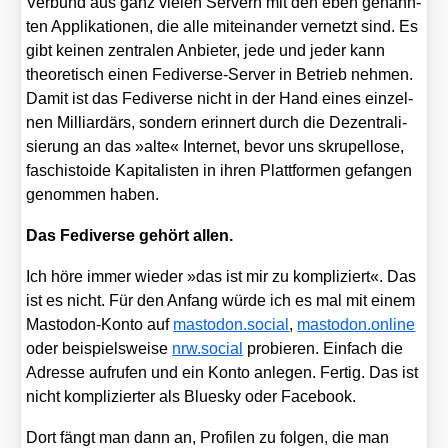
Ver­bund aus ganz vie­len Ser­vern mit den eben genann­
ten Appli­ka­tio­nen, die alle mit­ein­an­der ver­netzt sind. Es
gibt kei­nen zen­tra­len Anbie­ter, jede und jeder kann
theo­re­tisch einen Fedi­ver­se-Ser­ver in Betrieb neh­men.
Damit ist das Fedi­ver­se nicht in der Hand eines ein­zel­
nen Mil­li­ar­därs, son­dern erin­nert durch die Dezen­tra­li­
sie­rung an das »alte« Inter­net, bevor uns skru­pel­lo­se,
faschis­to­ide Kapi­ta­lis­ten in ihren Platt­for­men gefan­gen
genom­men haben.
Das Fedi­ver­se gehört allen.
Ich höre immer wie­der »das ist mir zu kom­pli­ziert«. Das
ist es nicht. Für den Anfang wür­de ich es mal mit einem
Mast­o­don-Kon­to auf
mast​o​don​.social
,
mast​o​don​.online
oder bei­spiels­wei­se
nrw​.social
pro­bie­ren. Ein­fach die
Adres­se auf­ru­fen und ein Kon­to anle­gen. Fer­tig. Das ist
nicht kom­pli­zier­ter als Blues­ky oder Face­book.
Dort fängt man dann an, Pro­fi­len zu fol­gen, die man