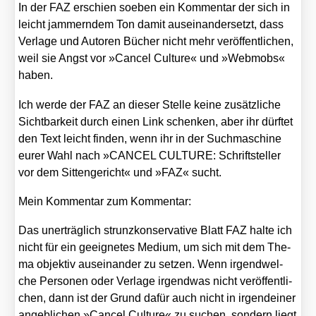
In der FAZ erschien soeben ein Kom­men­tar der sich in
leicht jam­mern­dem Ton damit aus­ein­an­der­setzt, dass
Ver­la­ge und Autoren Bücher nicht mehr ver­öf­fent­li­chen,
weil sie Angst vor »Can­cel Cul­tu­re« und »Web­mobs«
haben.
Ich wer­de der FAZ an die­ser Stel­le kei­ne zusätz­li­che
Sicht­bar­keit durch einen Link schen­ken, aber ihr dürf­tet
den Text leicht fin­den, wenn ihr in der Such­ma­schi­ne
eurer Wahl nach »CANCEL CULTURE: Schrift­stel­ler
vor dem Sit­ten­ge­richt« und »FAZ« sucht.
Mein Kom­men­tar zum Kom­men­tar:
Das uner­träg­lich strunz­kon­ser­va­ti­ve Blatt FAZ hal­te ich
nicht für ein geeig­ne­tes Medi­um, um sich mit dem The­
ma objek­tiv aus­ein­an­der zu set­zen. Wenn irgend­wel­
che Per­so­nen oder Ver­la­ge irgend­was nicht ver­öf­fent­li­
chen, dann ist der Grund dafür auch nicht in irgend­ei­ner
angeb­li­chen »Can­cel Cul­tu­re« zu suchen, son­dern liegt