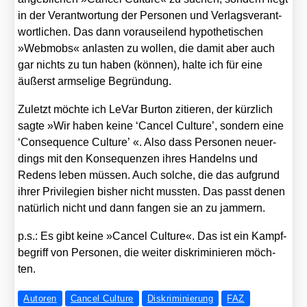
in der Ver­ant­wor­tung der Per­so­nen und Ver­lags­ver­ant­
wort­li­chen. Das dann vor­aus­ei­lend hypo­the­ti­schen
»Web­mobs« anlas­ten zu wol­len, die damit aber auch
gar nichts zu tun haben (kön­nen), hal­te ich für eine
äußerst arm­se­li­ge Begrün­dung.
Zuletzt möch­te ich LeVar Bur­ton zitie­ren, der kürz­lich
sag­te »Wir haben kei­ne ‘Can­cel Cul­tu­re’, son­dern eine
‘Con­se­quence Cul­tu­re’ «. Also dass Per­so­nen neu­er­
dings mit den Kon­se­quen­zen ihres Han­delns und
Redens leben müs­sen. Auch sol­che, die das auf­grund
ihrer Pri­vi­le­gi­en bis­her nicht muss­ten. Das passt denen
natür­lich nicht und dann fan­gen sie an zu jam­mern.
p.s.: Es gibt kei­ne »Can­cel Cul­tu­re«. Das ist ein Kampf­
be­griff von Per­so­nen, die wei­ter dis­kri­mi­nie­ren möch­
ten.
Autoren
Cancel Culture
Diskriminierung
FAZ