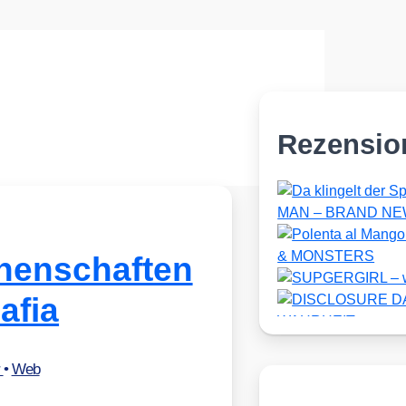
Rezensio
henschaften
afia
r
•
Web