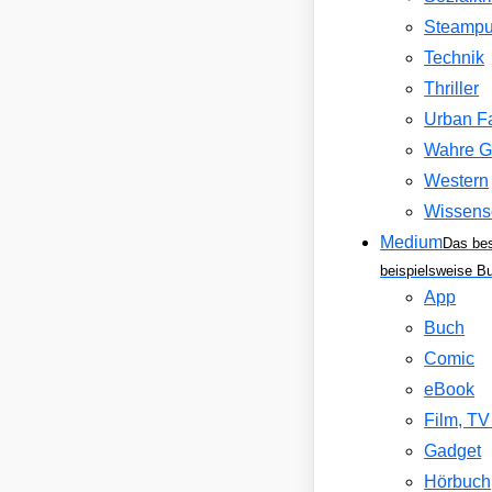
Steamp
Technik
Thriller
Urban F
Wahre G
Western
Wissens
Medium
Das be
beispielsweise B
App
Buch
Comic
eBook
Film, T
Gadget
Hörbuch