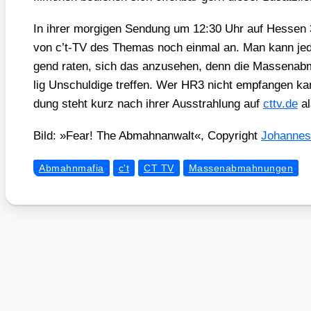
In ihrer mor­gi­gen Sen­dung um 12:30 Uhr auf Hes­sen 
von c’t-TV des The­mas noch ein­mal an. Man kann jedem
gend raten, sich das anzu­se­hen, denn die Mas­sen­ab­
lig Unschul­di­ge tref­fen. Wer HR3 nicht emp­fan­gen k
dung steht kurz nach ihrer Aus­strah­lung auf
cttv​.de
al
Bild: »Fear! The Abmahn­an­walt«, Copy­right
Johan­nes
Abmahnmafia
c't
CT TV
Massenabmahnungen