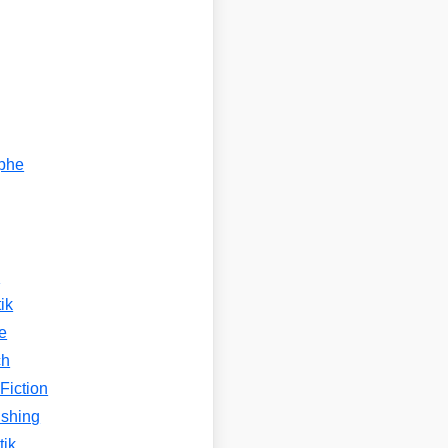
ophe
n
ik
e
ch
Fiction
ishing
tik