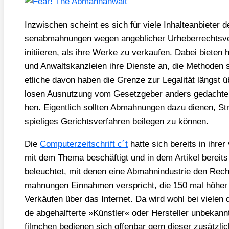
Inzwi­schen scheint es sich für vie­le Inhal­te­an­bie­ter
sen­ab­mah­nun­gen wegen angeb­li­cher Urhe­ber­rechts­ver
initi­ie­ren, als ihre Wer­ke zu ver­kau­fen. Dabei bie­ten h
und Anwalts­kanz­lei­en ihre Diens­te an, die Metho­den s
etli­che davon haben die Gren­ze zur Lega­li­tät längst 
lo­sen Aus­nut­zung vom Gesetz­ge­ber anders gedach­t
hen. Eigent­lich soll­ten Abmah­nun­gen dazu die­nen, Stre
spie­li­ges Gerichts­ver­fah­ren bei­le­gen zu kön­nen.
Die
Com­pu­ter­zeit­schrift c´t
hat­te sich bereits in ihrer v
mit dem The­ma beschäf­tigt und in dem Arti­kel bereit
beleuch­tet, mit denen eine Abmahn­in­dus­trie den Rech­
mah­nun­gen Ein­nah­men ver­spricht, die 150 mal höher l
Ver­käu­fen über das Inter­net. Da wird wohl bei vie­le
de abge­half­ter­te »Künst­ler« oder Her­stel­ler unbe­kan
film­chen bedie­nen sich offen­bar gern die­ser zusätz­li­c