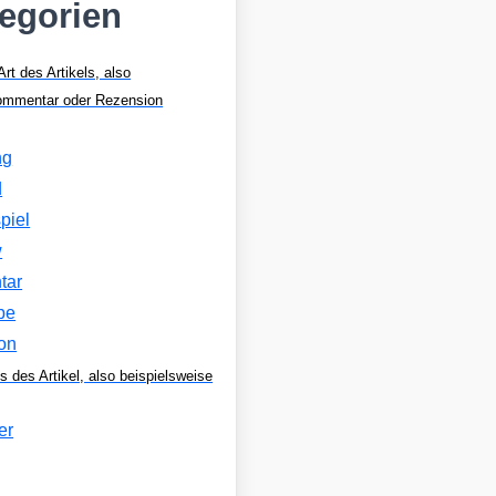
tegorien
Art des Artikels, also
Kommentar oder Rezension
ng
d
piel
w
tar
be
on
s des Artikel, also beispielsweise
er