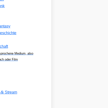
unk
antasy
eschichte
chaft
sprochene Medium, also
uch oder Film
&
V
Stream