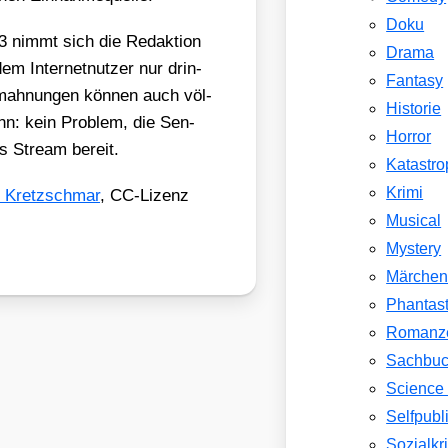
Doku
3 nimmt sich die Redak­ti­on
Drama
 Inter­net­nut­zer nur drin­
Fantasy
mah­nun­gen kön­nen auch völ­
Historie
ann: kein Pro­blem, die Sen­
Horror
s Stream bereit.
Katastr
Krimi
 Kretz­schmar
, CC-Lizenz
Musical
Mystery
Märche
Phantast
Romanz
Sachbu
Science 
Selfpubl
Sozialkri