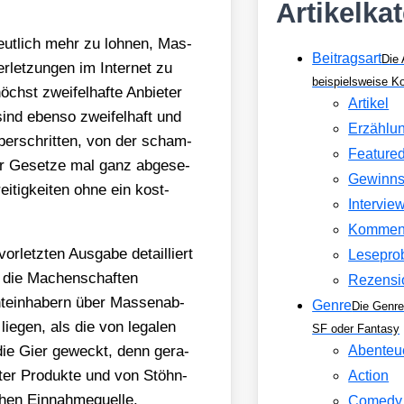
Artikelka
 deut­lich mehr zu loh­nen, Mas­
Beitragsart
Die 
­let­zun­gen im Inter­net zu
beispielsweise 
öchst zwei­fel­haf­te Anbie­ter
Artikel
ind eben­so zwei­fel­haft und
Erzählu
über­schrit­ten, von der scham­
Feature
er Geset­ze mal ganz abge­se­
Gewinns
i­tig­kei­ten ohne ein kost­
Intervie
Kommen
or­letz­ten Aus­ga­be detail­liert
Lesepro
s die Machen­schaf­ten
Rezensi
te­inha­bern über Mas­sen­ab­
Genre
Die Genre
ie­gen, als die von lega­len
SF oder Fantasy
n die Gier geweckt, denn gera­
Abenteu
n­ter Pro­duk­te und von Stöhn­
Action
hen Ein­nah­me­quel­le.
Comedy