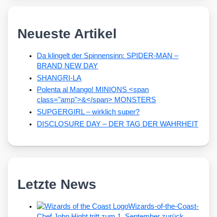
Neueste Artikel
Da klingelt der Spinnensinn: SPIDER-MAN –
BRAND NEW DAY
SHANGRI-LA
Polenta al Mango! MINIONS <span
class="amp">&</span> MONSTERS
SUPGERGIRL – wirklich super?
DISCLOSURE DAY – DER TAG DER WAHRHEIT
Letzte News
Wizards-of-the-Coast-
Chef John Hight tritt zum 1. September zurück