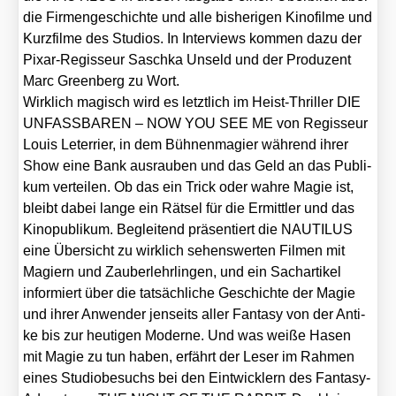
die Fir­men­ge­schich­te und alle bis­he­ri­gen Kino­fil­me und
Kurz­fil­me des Stu­di­os. In Inter­views kom­men dazu der
Pix­ar-Regis­seur Sasch­ka Unseld und der Pro­du­zent
Marc Green­berg zu Wort.
Wirk­lich magisch wird es letzt­lich im Heist-Thril­ler DIE
UNFASSBAREN – NOW YOU SEE ME von Regis­seur
Lou­is Leter­ri­er, in dem Büh­nen­ma­gi­er wäh­rend ihrer
Show eine Bank aus­rau­ben und das Geld an das Publi­
kum ver­tei­len. Ob das ein Trick oder wah­re Magie ist,
bleibt dabei lan­ge ein Rät­sel für die Ermitt­ler und das
Kino­pu­bli­kum. Beglei­tend prä­sen­tiert die NAUTILUS
eine Über­sicht zu wirk­lich sehens­wer­ten Fil­men mit
Magi­ern und Zau­ber­lehr­lin­gen, und ein Sach­ar­ti­kel
infor­miert über die tat­säch­li­che Geschich­te der Magie
und ihrer Anwen­der jen­seits aller Fan­ta­sy von der Anti­
ke bis zur heu­ti­gen Moder­ne. Und was wei­ße Hasen
mit Magie zu tun haben, erfährt der Leser im Rah­men
eines Stu­dio­be­suchs bei den Eint­wick­lern des Fan­ta­sy-