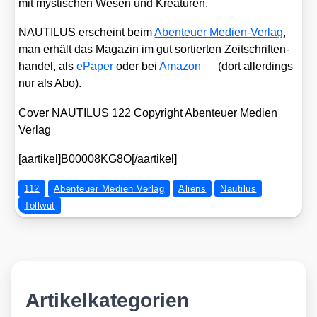
mit mys­ti­schen Wesen und Krea­tu­ren.
NAUTILUS erscheint beim
Aben­teu­er Medi­en-Ver­lag
,
man erhält das Maga­zin im gut sor­tier­ten Zeit­schrif­ten­
han­del, als
ePa­per
oder bei
Ama­zon
(dort aller­dings
nur als Abo).
Cover NAUTILUS 122 Copy­right Aben­teu­er Medi­en
Ver­lag
[aartikel]B00008KG8O[/aartikel]
112
Abenteuer Medien Verlag
Aliens
Nautilus
Tollwut
Artikelkategorien