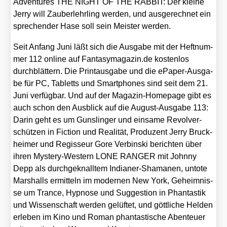
Adven­tures THE NIGHT OF THE RABBIT: Der klei­ne
Jer­ry will Zau­ber­lehr­ling wer­den, und aus­ge­rech­net ein
spre­chen­der Hase soll sein Meis­ter wer­den.
Seit Anfang Juni läßt sich die Aus­ga­be mit der Heft­num­
mer 112 online auf Fan​ta​sy​m​a​ga​zin​.de kos­ten­los
durch­blät­tern. Die Print­aus­ga­be und die ePa­per-Aus­ga­
be für PC, Tabletts und Smart­phones sind seit dem 21.
Juni ver­füg­bar. Und auf der Maga­zin-Home­page gibt es
auch schon den Aus­blick auf die August-Aus­ga­be 113:
Dar­in geht es um Guns­lin­ger und ein­sa­me Revol­ver­
schüt­zen in Fic­tion und Rea­li­tät, Pro­du­zent Jer­ry Bruck­
hei­mer und Regis­seur Gore Ver­bin­ski berich­ten über
ihren Mys­tery-Wes­tern LONE RANGER mit John­ny
Depp als durch­ge­knall­tem India­ner-Shama­nen, unto­te
Mar­shalls ermit­teln im moder­nen New York, Geheim­nis­
se um Trance, Hyp­no­se und Sug­ges­ti­on in Phan­tas­tik
und Wis­sen­schaft wer­den gelüf­tet, und gött­li­che Hel­den
erle­ben im Kino und Roman phan­tas­ti­sche Aben­teu­er