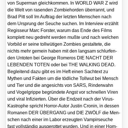
von Super­man gleich­kom­men. In WORLD WAR Z wird
die Welt von rasen­den Zom­bie­hor­den über­rannt, und
Brad Pitt soll Im Auf­trag der letz­ten Mem­schen nach
dem Ursprung der Seu­che suchen. Im Inter­view erzählt
Regis­seur Marc Fors­ter, war­um das Ende des Films
kom­plett neu gedreht wer­den muß­te und nach wel­chen
Vor­bild er sei­ne toll­wü­ti­gen Zom­bies gestal­te­te, die
nichts mehr gemein haben mit den lang­sam schlur­fen­
den Unto­ten bei Geor­ge Rome­ros DIE NACHT DER
LEBENDEN TOTEN oder bei THE WALKING DEAD.
Beglei­tend dazu gibt es im Heft einen Sach­text zu
Mythen und Fak­ten um die töd­li­che Toll­wut bei Mensch
und Tier und die ange­sichts von SARS, Rin­der­wahn
und Vogel­grip­pe begrün­de­te Angst vor schnel­len Viren
und viral Infi­zier­ten. Über die End­zeit nach der Virus-
Kas­tro­phe spricht Hor­ror-Autor Jus­tin Cro­nin, in des­sen
Roma­nen DER ÜBERGANG und DIE ZWÖLF die Men­
schen nach einer im Labor erzeug­ten Vam­pir­seu­che
fast voll­stän­dig aus­ge­rot­tet wur­den. Und in einer Hom­