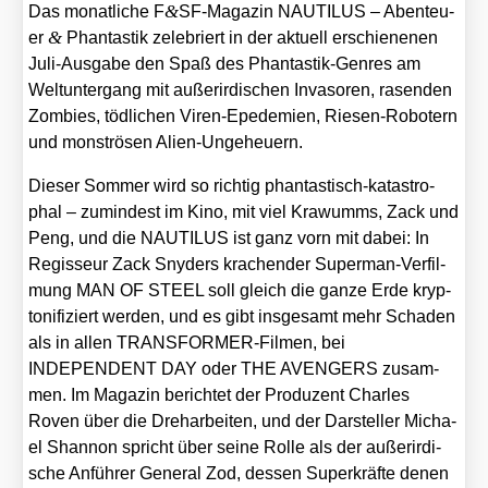
&
Das monat­li­che F
SF-Magazin NAUTILUS – Aben­teu­
&
er
Phan­tas­tik zele­briert in der aktu­ell erschie­ne­nen
Juli-Aus­ga­be den Spaß des Phan­tas­tik-Gen­res am
Welt­un­ter­gang mit außer­ir­di­schen Inva­so­ren, rasen­den
Zom­bies, töd­li­chen Viren-Epe­de­mien, Rie­sen-Robo­tern
und mons­trö­sen Ali­en-Unge­heu­ern.
Die­ser Som­mer wird so rich­tig phan­tas­tisch-kata­stro­
phal – zumin­dest im Kino, mit viel Kra­wumms, Zack und
Peng, und die NAUTILUS ist ganz vorn mit dabei: In
Regis­seur Zack Sny­ders kra­chen­der Super­man-Ver­fil­
mung MAN OF STEEL soll gleich die gan­ze Erde kryp­
to­ni­fi­ziert wer­den, und es gibt ins­ge­samt mehr Scha­den
als in allen TRANS­FOR­MER-Fil­men, bei
INDEPENDENT DAY oder THE AVENGERS zusam­
men. Im Maga­zin berich­tet der Pro­du­zent Charles
Roven über die Dreh­ar­bei­ten, und der Dar­stel­ler Micha­
el Shan­non spricht über sei­ne Rol­le als der außer­ir­di­
sche Anfüh­rer Gene­ral Zod, des­sen Super­kräf­te denen