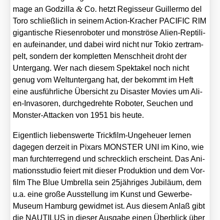
&
mage an God­zil­la
Co. hetzt Regis­seur Guil­ler­mo del
Toro schließ­lich in sei­nem Action-Kra­cher PACIFIC RIM
gigan­ti­sche Rie­sen­ro­bo­ter und mons­trö­se Ali­en-Rep­ti­li­
en auf­ein­an­der, und dabei wird nicht nur Tokio zer­tram­
pelt, son­dern der kom­plet­ten Mensch­heit droht der
Unter­gang. Wer nach die­sem Spek­ta­kel noch nicht
genug vom Welt­un­ter­gang hat, der bekommt im Heft
eine aus­führ­li­che Über­sicht zu Dis­as­ter Movies um Ali­
en-Inva­so­ren, durch­ge­dreh­te Robo­ter, Seu­chen und
Mons­ter-Atta­cken von 1951 bis heu­te.
Eigent­lich lie­bens­wer­te Trick­film-Unge­heu­er ler­nen
dage­gen der­zeit in Pix­ars MONSTER UNI im Kino, wie
man furcht­erre­gend und schreck­lich erscheint. Das Ani­
ma­ti­ons­stu­dio fei­ert mit die­ser Pro­duk­ti­on und dem Vor­
film The Blue Umbrel­la sein 25jähriges Jubi­lä­um, dem
u.a. eine gro­ße Aus­stel­lung im Kunst und Gewer­be-
Muse­um Ham­burg gewid­met ist. Aus die­sem Anlaß gibt
die NAUTILUS in die­ser Aus­ga­be einen Über­blick über