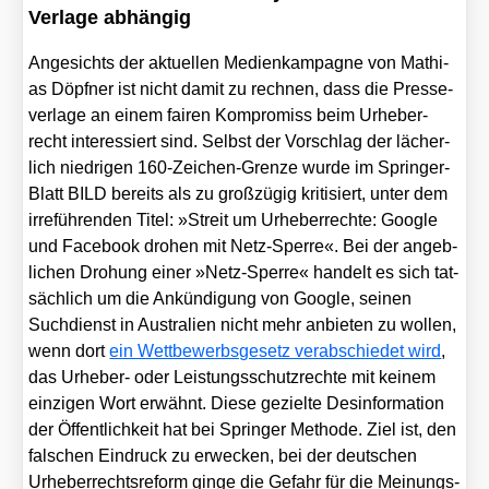
Verlage abhängig
Ange­sichts der aktu­el­len Medi­en­kam­pa­gne von Mathi­
as Döpf­ner ist nicht damit zu rech­nen, dass die Pres­se­
ver­la­ge an einem fai­ren Kom­pro­miss beim Urhe­ber­
recht inter­es­siert sind. Selbst der Vor­schlag der lächer­
lich nied­ri­gen 160-Zei­chen-Gren­ze wur­de im Sprin­ger-
Blatt BILD bereits als zu groß­zü­gig kri­ti­siert, unter dem
irre­füh­ren­den Titel: »Streit um Urhe­ber­rech­te: Goog­le
und Face­book dro­hen mit Netz-Sper­re«. Bei der angeb­
li­chen Dro­hung einer »Netz-Sper­re« han­delt es sich tat­
säch­lich um die Ankün­di­gung von Goog­le, sei­nen
Such­dienst in Aus­tra­li­en nicht mehr anbie­ten zu wol­len,
wenn dort
ein Wett­be­werbs­ge­setz ver­ab­schie­det wird
,
das Urhe­ber- oder Leis­tungs­schutz­rech­te mit kei­nem
ein­zi­gen Wort erwähnt. Die­se geziel­te Des­in­for­ma­ti­on
der Öffent­lich­keit hat bei Sprin­ger Metho­de. Ziel ist, den
fal­schen Ein­druck zu erwe­cken, bei der deut­schen
Urhe­ber­rechts­re­form gin­ge die Gefahr für die Mei­nungs-