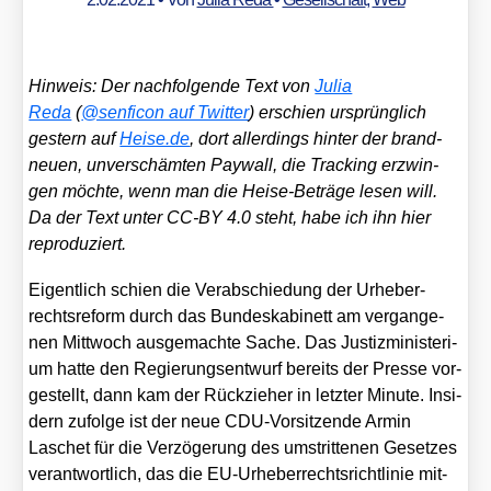
Hin­weis: Der nach­fol­gen­de Text von
Julia
Reda
(
@senficon auf Twit­ter
) erschien ursprüng­lich
ges­tern auf
Hei​se​.de
, dort aller­dings hin­ter der brand­
neu­en, unver­schäm­ten Pay­wall, die Track­ing erzwin­
gen möch­te, wenn man die Hei­se-Beträ­ge lesen will.
Da der Text unter CC-BY 4.0 steht, habe ich ihn hier
repro­du­ziert.
Eigent­lich schien die Ver­ab­schie­dung der Urhe­ber­
rechts­re­form durch das Bun­des­ka­bi­nett am ver­gan­ge­
nen Mitt­woch aus­ge­mach­te Sache. Das Jus­tiz­mi­nis­te­ri­
um hat­te den Regie­rungs­ent­wurf bereits der Pres­se vor­
ge­stellt, dann kam der Rück­zie­her in letz­ter Minu­te. Insi­
dern zufol­ge ist der neue CDU-Vor­sit­zen­de Armin
Laschet für die Ver­zö­ge­rung des umstrit­te­nen Geset­zes
ver­ant­wort­lich, das die EU-Urhe­ber­rechts­richt­li­nie mit­