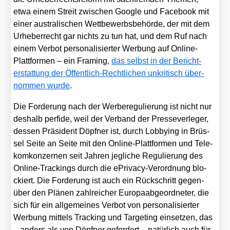
etwa einem Streit zwi­schen Goog­le und Face­book mit
einer aus­tra­li­schen Wett­be­werbs­be­hör­de, der mit dem
Urhe­ber­recht gar nichts zu tun hat, und dem Ruf nach
einem Ver­bot per­so­na­li­sier­ter Wer­bung auf Online-
Platt­for­men – ein Framing,
das selbst in der Bericht­
erstat­tung der Öffent­lich-Recht­li­chen unkri­tisch über­
nom­men wur­de
.
Die For­de­rung nach der Wer­be­re­gu­lie­rung ist nicht nur
des­halb per­fi­de, weil der Ver­band der Pres­se­ver­le­ger,
des­sen Prä­si­dent Döpf­ner ist, durch Lob­by­ing in Brüs­
sel Sei­te an Sei­te mit den Online-Platt­for­men und Tele­
kom­kon­zer­nen seit Jah­ren jeg­li­che Regu­lie­rung des
Online-Trackings durch die ePri­va­cy-Ver­ord­nung blo­
ckiert. Die For­de­rung ist auch ein Rück­schritt gegen­
über den Plä­nen zahl­rei­cher Euro­pa­ab­ge­ord­ne­ter, die
sich für ein all­ge­mei­nes Ver­bot von per­so­na­li­sier­ter
Wer­bung mit­tels Track­ing und Tar­ge­ting ein­set­zen, das
– anders als von Döpf­ner gefor­dert – natür­lich auch für