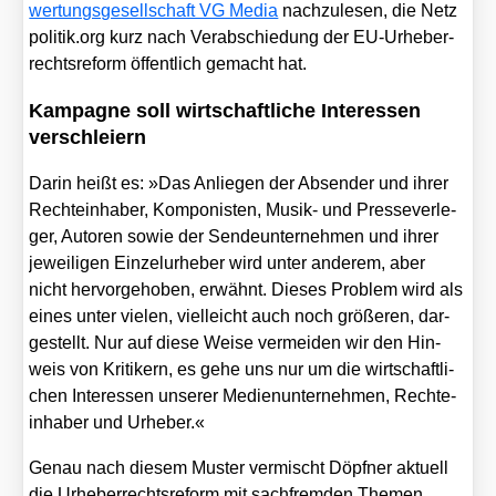
wer­tungs­ge­sell­schaft VG Media
nach­zu­le­sen, die Netz​
po​li​tik​.org kurz nach Ver­ab­schie­dung der EU-Urhe­ber­
rechts­re­form öffent­lich gemacht hat.
Kampagne soll wirtschaftliche Interessen
verschleiern
Dar­in heißt es: »Das Anlie­gen der Absen­der und ihrer
Rech­te­inha­ber, Kom­po­nis­ten, Musik- und Pres­se­ver­le­
ger, Autoren sowie der Sen­de­un­ter­neh­men und ihrer
jewei­li­gen Ein­zel­ur­he­ber wird unter ande­rem, aber
nicht her­vor­ge­ho­ben, erwähnt. Die­ses Pro­blem wird als
eines unter vie­len, viel­leicht auch noch grö­ße­ren, dar­
ge­stellt. Nur auf die­se Wei­se ver­mei­den wir den Hin­
weis von Kri­ti­kern, es gehe uns nur um die wirt­schaft­li­
chen Inter­es­sen unse­rer Medi­en­un­ter­neh­men, Rech­te­
inha­ber und Urhe­ber.«
Genau nach die­sem Mus­ter ver­mischt Döpf­ner aktu­ell
die Urhe­ber­rechts­re­form mit sach­frem­den The­men,