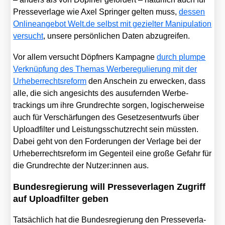
Pres­se­ver­la­ge wie Axel Sprin­ger gel­ten muss,
des­sen
Online­an­ge­bot Welt​.de selbst mit geziel­ter Mani­pu­la­ti­on
ver­sucht
, unse­re per­sön­li­chen Daten abzu­grei­fen.
Vor allem ver­sucht Döpf­ners Kam­pa­gne
durch plum­pe
Ver­knüp­fung des The­mas Wer­be­re­gu­lie­rung mit der
Urhe­ber­rechts­re­form
den Anschein zu erwe­cken, dass
alle, die sich ange­sichts des aus­ufern­den Wer­be­
trackings um ihre Grund­rech­te sor­gen, logi­scher­wei­se
auch für Ver­schär­fun­gen des Geset­zes­ent­wurfs über
Upload­fil­ter und Leis­tungs­schutz­recht sein müss­ten.
Dabei geht von den For­de­run­gen der Ver­la­ge bei der
Urhe­ber­rechts­re­form im Gegen­teil eine gro­ße Gefahr für
die Grund­rech­te der Nutzer:innen aus.
Bundesregierung will Presseverlagen Zugriff
auf Uploadfilter geben
Tat­säch­lich hat die Bun­des­re­gie­rung den Pres­se­ver­la­