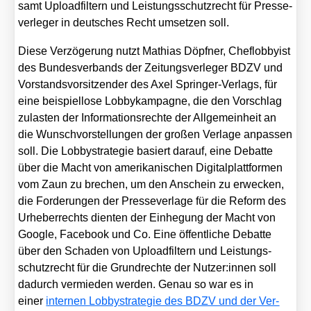
samt Upload­fil­tern und Leis­tungs­schutz­recht für Pres­se­
ver­le­ger in deut­sches Recht umset­zen soll.
Die­se Ver­zö­ge­rung nutzt Mathi­as Döpf­ner, Chef­lob­by­ist
des Bun­des­ver­bands der Zei­tungs­ver­le­ger BDZV und
Vor­stands­vor­sit­zen­der des Axel Sprin­ger-Ver­lags, für
eine bei­spiel­lo­se Lob­by­kam­pa­gne, die den Vor­schlag
zulas­ten der Infor­ma­ti­ons­rech­te der All­ge­mein­heit an
die Wunsch­vor­stel­lun­gen der gro­ßen Ver­la­ge anpas­sen
soll. Die Lob­by­stra­te­gie basiert dar­auf, eine Debat­te
über die Macht von ame­ri­ka­ni­schen Digi­tal­platt­for­men
vom Zaun zu bre­chen, um den Anschein zu erwe­cken,
die For­de­run­gen der Pres­se­ver­la­ge für die Reform des
Urhe­ber­rechts dien­ten der Ein­he­gung der Macht von
Goog­le, Face­book und Co. Eine öffent­li­che Debat­te
über den Scha­den von Upload­fil­tern und Leis­tungs­
schutz­recht für die Grund­rech­te der Nutzer:innen soll
dadurch ver­mie­den wer­den. Genau so war es in
einer
inter­nen Lob­by­stra­te­gie des BDZV und der Ver­