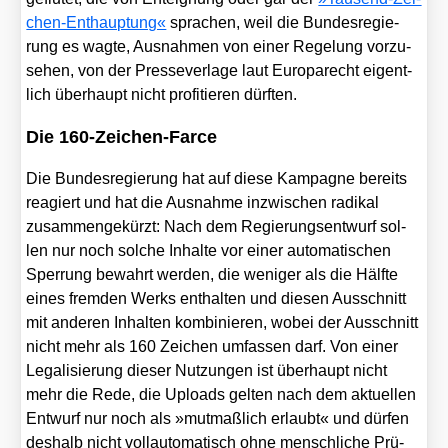
chen-Ent­haup­tung«
spra­chen, weil die Bun­des­re­gie­
rung es wag­te, Aus­nah­men von einer Rege­lung vor­zu­
se­hen, von der Pres­se­ver­la­ge laut Euro­pa­recht eigent­
lich über­haupt nicht pro­fi­tie­ren dürf­ten.
Die 160-Zeichen-Farce
Die Bun­des­re­gie­rung hat auf die­se Kam­pa­gne bereits
reagiert und hat die Aus­nah­me inzwi­schen radi­kal
zusam­men­ge­kürzt: Nach dem Regie­rungs­ent­wurf sol­
len nur noch sol­che Inhal­te vor einer auto­ma­ti­schen
Sper­rung bewahrt wer­den, die weni­ger als die Hälf­te
eines frem­den Werks ent­hal­ten und die­sen Aus­schnitt
mit ande­ren Inhal­ten kom­bi­nie­ren, wobei der Aus­schnitt
nicht mehr als 160 Zei­chen umfas­sen darf. Von einer
Lega­li­sie­rung die­ser Nut­zun­gen ist über­haupt nicht
mehr die Rede, die Uploads gel­ten nach dem aktu­el­len
Ent­wurf nur noch als »mut­maß­lich erlaubt« und dür­fen
des­halb nicht voll­au­to­ma­tisch ohne mensch­li­che Prü­