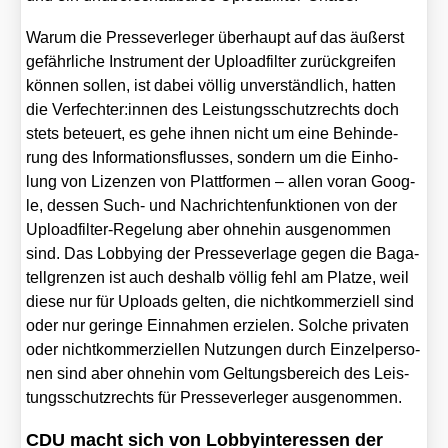
War­um die Pres­se­ver­le­ger über­haupt auf das äußerst
gefähr­li­che Instru­ment der Upload­fil­ter zurück­grei­fen
kön­nen sol­len, ist dabei völ­lig unver­ständ­lich, hat­ten
die Verfechter:innen des Leis­tungs­schutz­rechts doch
stets beteu­ert, es gehe ihnen nicht um eine Behin­de­
rung des Infor­ma­ti­ons­flus­ses, son­dern um die Ein­ho­
lung von Lizen­zen von Platt­for­men – allen vor­an Goog­
le, des­sen Such- und Nach­rich­ten­funk­tio­nen von der
Upload­fil­ter-Rege­lung aber ohne­hin aus­ge­nom­men
sind. Das Lob­by­ing der Pres­se­ver­la­ge gegen die Baga­
tell­gren­zen ist auch des­halb völ­lig fehl am Plat­ze, weil
die­se nur für Uploads gel­ten, die nicht­kom­mer­zi­ell sind
oder nur gerin­ge Ein­nah­men erzie­len. Sol­che pri­va­ten
oder nicht­kom­mer­zi­el­len Nut­zun­gen durch Ein­zel­per­so­
nen sind aber ohne­hin vom Gel­tungs­be­reich des Leis­
tungs­schutz­rechts für Pres­se­ver­le­ger aus­ge­nom­men.
CDU macht sich von Lobbyinteressen der