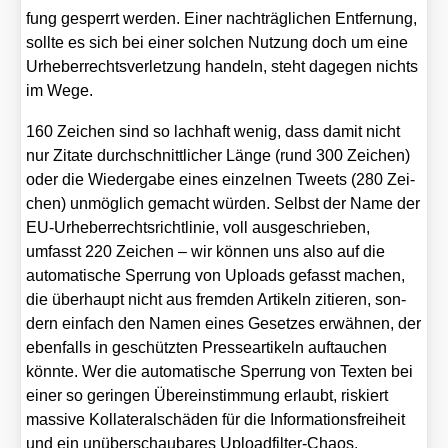
fung gesperrt wer­den. Einer nach­träg­li­chen Ent­fer­nung,
soll­te es sich bei einer sol­chen Nut­zung doch um eine
Urhe­ber­rechts­ver­let­zung han­deln, steht dage­gen nichts
im Wege.
160 Zei­chen sind so lach­haft wenig, dass damit nicht
nur Zita­te durch­schnitt­li­cher Län­ge (rund 300 Zei­chen)
oder die Wie­der­ga­be eines ein­zel­nen Tweets (280 Zei­
chen) unmög­lich gemacht wür­den. Selbst der Name der
EU-Urhe­ber­rechts­richt­li­nie, voll aus­ge­schrie­ben,
umfasst 220 Zei­chen – wir kön­nen uns also auf die
auto­ma­ti­sche Sper­rung von Uploads gefasst machen,
die über­haupt nicht aus frem­den Arti­keln zitie­ren, son­
dern ein­fach den Namen eines Geset­zes erwäh­nen, der
eben­falls in geschütz­ten Pres­se­ar­ti­keln auf­tau­chen
könn­te. Wer die auto­ma­ti­sche Sper­rung von Tex­ten bei
einer so gerin­gen Über­ein­stim­mung erlaubt, ris­kiert
mas­si­ve Kol­la­te­ral­schä­den für die Infor­ma­ti­ons­frei­heit
und ein unüber­schau­ba­res Upload­fil­ter-Cha­os.