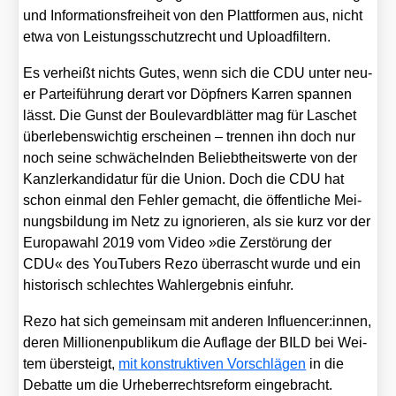
und Infor­ma­ti­ons­frei­heit von den Platt­for­men aus, nicht
etwa von Leis­tungs­schutz­recht und Upload­fil­tern.
Es ver­heißt nichts Gutes, wenn sich die CDU unter neu­
er Par­tei­füh­rung der­art vor Döpf­ners Kar­ren span­nen
lässt. Die Gunst der Bou­le­vard­blät­ter mag für Laschet
über­le­bens­wich­tig erschei­nen – tren­nen ihn doch nur
noch sei­ne schwä­cheln­den Beliebt­heits­wer­te von der
Kanz­ler­kan­di­da­tur für die Uni­on. Doch die CDU hat
schon ein­mal den Feh­ler gemacht, die öffent­li­che Mei­
nungs­bil­dung im Netz zu igno­rie­ren, als sie kurz vor der
Euro­pa­wahl 2019 vom Video »die Zer­stö­rung der
CDU« des You­Tubers Rezo über­rascht wur­de und ein
his­to­risch schlech­tes Wahl­er­geb­nis ein­fuhr.
Rezo hat sich gemein­sam mit ande­ren Influencer:innen,
deren Mil­lio­nen­pu­bli­kum die Auf­la­ge der BILD bei Wei­
tem über­steigt,
mit kon­struk­ti­ven Vor­schlä­gen
in die
Debat­te um die Urhe­ber­rechts­re­form ein­ge­bracht.