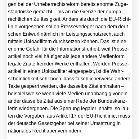
gen bei der Urhe­ber­rechts­re­form bereits enor­me Zuge­
ständ­nis­se gemacht – bis an die Gren­ze der euro­pa­
recht­li­chen Zuläs­sig­keit. Anders als durch die EU-Richt­
li­nie vor­ge­se­hen sol­len Pres­se­ver­le­ger nach dem deut­
schen Ent­wurf näm­lich ihr Leis­tungs­schutz­recht auch
mit­tels Upload­fil­tern durch­set­zen kön­nen. Das ist eine
enor­me Gefahr für die Infor­ma­ti­ons­frei­heit, weil Pres­se­
ar­ti­kel noch viel häu­fi­ger als jede ande­re Medi­en­form
lega­le Zita­te frem­der Wer­ke ent­hal­ten. Wer­den Pres­se­
ar­ti­kel in einen Upload­fil­ter ein­ge­speist, ist die Wahr­
schein­lich­keit sehr hoch, dass fälsch­li­cher­wei­se ande­re
Tex­te gesperrt wer­den, die das­sel­be Zitat ent­hal­ten –
bei­spiels­wei­se wenn vie­le Medi­en unab­hän­gig von­ein­
an­der das­sel­be Zitat aus einer Rede der Bun­des­kanz­
le­rin wie­der­ge­ben. Die Sper­rung lega­ler Inhal­te, so lau­
ten die Vor­ga­ben aus Arti­kel 17 der EU-Richt­li­nie, muss
der deut­sche Gesetz­ge­ber bei sei­ner Umset­zung in
natio­na­les Recht aber ver­hin­dern.