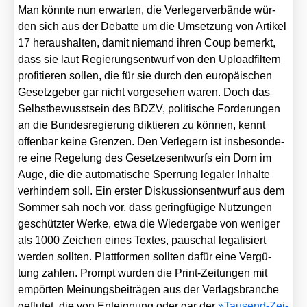
Man könn­te nun erwar­ten, die Ver­le­ger­ver­bän­de wür­
den sich aus der Debat­te um die Umset­zung von Arti­kel
17 her­aus­hal­ten, damit nie­mand ihren Coup bemerkt,
dass sie laut Regie­rungs­ent­wurf von den Upload­fil­tern
pro­fi­tie­ren sol­len, die für sie durch den euro­päi­schen
Gesetz­ge­ber gar nicht vor­ge­se­hen waren. Doch das
Selbst­be­wusst­sein des BDZV, poli­ti­sche For­de­run­gen
an die Bun­des­re­gie­rung dik­tie­ren zu kön­nen, kennt
offen­bar kei­ne Gren­zen. Den Ver­le­gern ist ins­be­son­de­
re eine Rege­lung des Geset­zes­ent­wurfs ein Dorn im
Auge, die die auto­ma­ti­sche Sper­rung lega­ler Inhal­te
ver­hin­dern soll. Ein ers­ter Dis­kus­si­ons­ent­wurf aus dem
Som­mer sah noch vor, dass gering­fü­gi­ge Nut­zun­gen
geschütz­ter Wer­ke, etwa die Wie­der­ga­be von weni­ger
als 1000 Zei­chen eines Tex­tes, pau­schal lega­li­siert
wer­den soll­ten. Platt­for­men soll­ten dafür eine Ver­gü­
tung zah­len. Prompt wur­den die Print-Zei­tun­gen mit
empör­ten Mei­nungs­bei­trä­gen aus der Ver­lags­bran­che
geflu­tet, die von Ent­eig­nung oder gar der
»Tau­send-Zei­