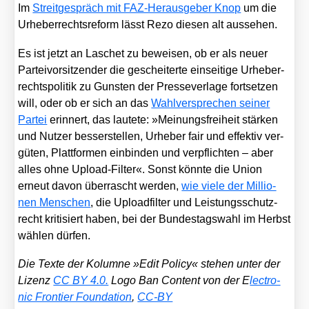
Im
Streit­ge­spräch mit FAZ-Her­aus­ge­ber Knop
um die
Urhe­ber­rechts­re­form lässt Rezo die­sen alt aus­se­hen.
Es ist jetzt an Laschet zu bewei­sen, ob er als neu­er
Par­tei­vor­sit­zen­der die geschei­ter­te ein­sei­ti­ge Urhe­ber­
rechts­po­li­tik zu Guns­ten der Pres­se­ver­la­ge fort­set­zen
will, oder ob er sich an das
Wahl­ver­spre­chen sei­ner
Par­tei
erin­nert, das lau­te­te: »Mei­nungs­frei­heit stär­ken
und Nut­zer bes­ser­stel­len, Urhe­ber fair und effek­tiv ver­
gü­ten, Platt­for­men ein­bin­den und ver­pflich­ten – aber
alles ohne Upload-Fil­ter«. Sonst könn­te die Uni­on
erneut davon über­rascht wer­den,
wie vie­le der Mil­lio­
nen Men­schen
, die Upload­fil­ter und Leis­tungs­schutz­
recht kri­ti­siert haben, bei der Bun­des­tags­wahl im Herbst
wäh­len dür­fen.
Die Tex­te der Kolum­ne »Edit Poli­cy« ste­hen unter der
Lizenz
CC BY 4.0.
Logo Ban Con­tent von der E
lec­tro­
nic Fron­tier Foun­da­ti­on
,
CC-BY