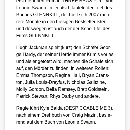
erschie­ne­nen Roman THREE BAGS FULL von
Leo­nie Swann. In Deutsch lau­te­te der Titel des
Buches GLENNKILL, der hielt sich 2007 meh­
re­re Mona­te in den hie­si­gen Best­sel­ler­lis­ten,
und des­we­gen ist auch der deut­sche Titel des
Films GLENNKILL.
Hugh Jack­man spielt (kurz) den Schä­fer Geor­
ge Har­dy, der sei­ner Her­de immer Kri­mis vor­las
und als er getö­tet wird, machen die Scha­fe sich
auf, den Mör­der zu fin­den. In wei­te­ren Rol­len:
Emma Thomp­son, Regi­na Hall, Bryan Cran­s­
ton, Julia Lou­is-Drey­fus, Nicho­las Galitzi­ne,
Mol­ly Gor­don, Bel­la Ram­sey, Brett Gold­stein,
Patrick Ste­wart, Rhys Dar­by und ande­re.
Regie führt Kyle Bal­da (DESPICCABLE ME 3),
nach einem Dreh­buch von Craig Mazin, basie­
rend auf dem Buch von Leo­nie Swann.