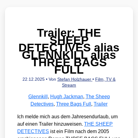
Trailer: THE
SHEEP
DETECTIVES alias
GLENNKILL alias
THREE BAGS
FULL
22.12.2025
• Von
Stefan Holzhauer
•
Film, TV &
Stream
Glennkill
,
Hugh Jackman
,
The Sheep
Detectives
,
Three Bags Full
,
Trailer
Ich mel­de mich aus dem Jah­res­end­ur­laub, um
auf einen Trai­ler hin­zu­wei­sen.
THE SHEEP
DETECTIVES
ist ein Film nach dem 2005