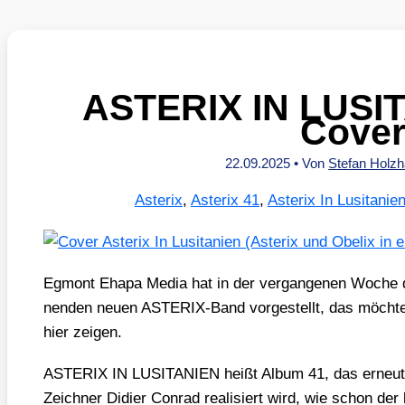
ASTERIX IN LUSIT
Cove
22.09.2025
• Von
Stefan Holz
Asterix
,
Asterix 41
,
Asterix In Lusitanie
Egmont Eha­pa Media hat in der ver­gan­ge­nen Woche
nen­den neu­en ASTE­RIX-Band vor­ge­stellt, das möch­te 
hier zei­gen.
ASTERIX IN LUSITANIEN heißt Album 41, das erneut v
Zeich­ner Didier Con­rad rea­li­siert wird, wie schon der l