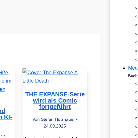
Med
Buch 
THE EXPANSE-Serie
wird als Comic
fortgeführt
nd
 KI-
Von
Stefan Holzhauer
•
24.09.2025
er
•