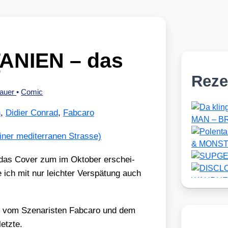
ANIEN – das
r
Reze
hauer
•
Comic
n
,
Didier Conrad
,
Fabcaro
 das Cover zum im Okto­ber erschei­
ich mit nur leich­ter Ver­spä­tung auch
om Sze­na­ris­ten Fabca­ro und dem
etz­te.