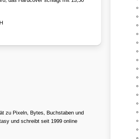
uro, das Hard­co­ver schlägt mit 13,50
bH
tät zu Pixeln, Bytes, Buchstaben und
asy und schreibt seit 1999 online