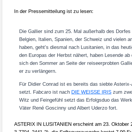
In der Pres­se­mit­tei­lung ist zu lesen:
Die Gal­li­er sind zum 25. Mal außer­halb des Dor­fe
Bel­gi­en, Ita­li­en, Spa­ni­en, der Schweiz und vie­len 
haben, geht’s dies­mal nach Lusi­ta­ni­en, in das heu­t
den Euro­pas der Herbst nähert, haben Lesen­de ab d
sich den Som­mer an Sei­te der rei­se­er­prob­ten Gal­li
er zu ver­län­gern.
Für Didier Con­rad ist es bereits das sieb­te Aste­rix
setzt. Fabca­ro ist nach
DIE WEISSE IRIS
zum zwei­
Witz und Fein­ge­fühl setzt das Erfolgs­duo das Wer
Väter René Gos­cin­ny und Albert Uder­zo fort.
ASTERIX IN LUSITANIEN erscheint am 23. Okto­ber 2