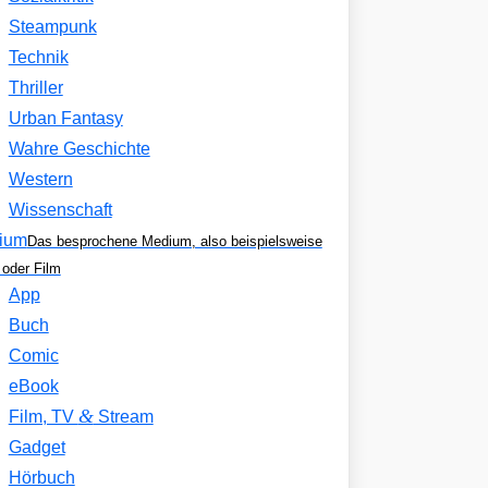
Steampunk
Technik
Thriller
Urban Fantasy
Wahre Geschichte
Western
Wissenschaft
ium
Das besprochene Medium, also beispielsweise
oder Film
App
Buch
Comic
eBook
&
Film, TV
Stream
Gadget
Hörbuch