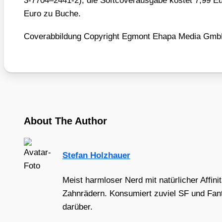
3‑7704–2441‑2), die Soft­co­ver­aus­ga­be kos­tet 7,99 E
Euro zu Buche.
Cover­ab­bil­dung Copy­right Egmont Eha­pa Media Gm
About The Author
Stefan Holzhauer
Meist harmloser Nerd mit natürlicher Affini
Zahnrädern. Konsumiert zuviel SF und Fant
darüber.