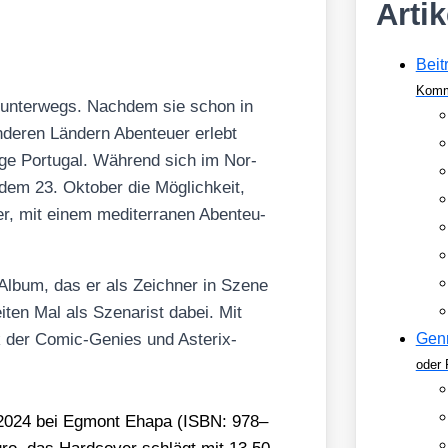
Arti
Beit
Komm
s unter­wegs. Nach­dem sie schon in
ande­ren Län­dern Aben­teu­er erlebt
i­ge Por­tu­gal. Wäh­rend sich im Nor­
em 23. Okto­ber die Mög­lich­keit,
­er, mit einem medi­ter­ra­nen Aben­teu­
-Album, das er als Zeich­ner in Sze­ne
ten Mal als Sze­na­rist dabei. Mit
k der Comic-Genies und Aste­rix-
Gen
oder 
024 bei Egmont Eha­pa (ISBN: 978–