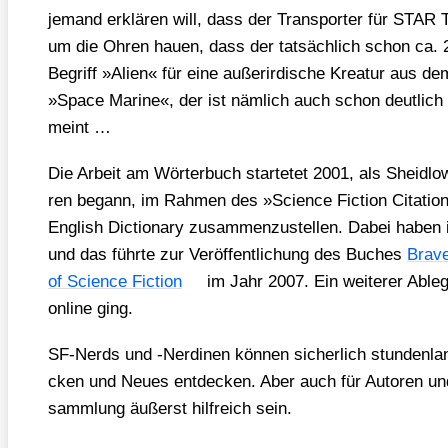
jemand erklä­ren will, dass der Trans­por­ter für STA
um die Ohren hau­en, dass der tat­säch­lich schon ca. 2
Begriff »Ali­en« für eine außer­ir­di­sche Krea­tur aus 
»Space Mari­ne«, der ist näm­lich auch schon deut­lic
meint …
Die Arbeit am Wör­ter­buch star­te­tet 2001, als Sheid­
ren begann, im Rah­men des »Sci­ence Fic­tion Cita­ti­o
Eng­lish Dic­tion­a­ry zusam­men­zu­stel­len. Dabei habe
und das führ­te zur Ver­öf­fent­li­chung des Buches
Bra­v
of Sci­ence Fic­tion
im Jahr 2007. Ein wei­te­rer Able­ge
online ging.
SF-Nerds und ‑Ner­di­nen kön­nen sicher­lich stun­den­la
cken und Neu­es ent­de­cken. Aber auch für Autoren und
samm­lung äußerst hilf­reich sein.