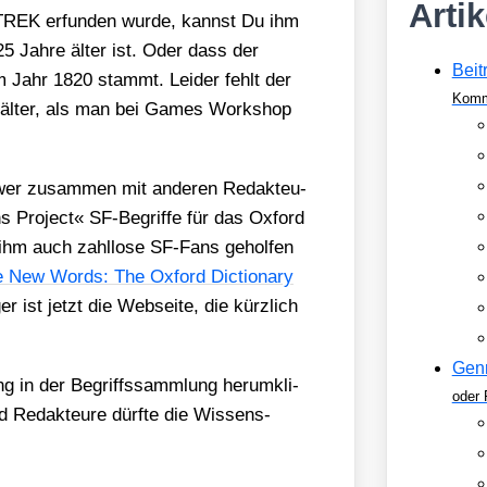
Arti
R TREK erfun­den wur­de, kannst Du ihm
5 Jah­re älter ist. Oder dass der
Beit
dem Jahr 1820 stammt. Lei­der fehlt der
Komm
h älter, als man bei Games Work­shop
lower zusam­men mit ande­ren Redak­teu­
ns Pro­ject« SF-Begrif­fe für das Oxford
n ihm auch zahl­lo­se SF-Fans gehol­fen
e New Words: The Oxford Dic­tion­a­ry
r ist jetzt die Web­sei­te, die kürz­lich
Gen
ng in der Begriffs­samm­lung her­um­kli­
oder 
 Redak­teu­re dürf­te die Wis­sens­