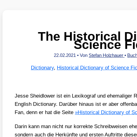
The Historical Di
Science Fi
22.02.2021
• Von
Stefan Holzhauer
•
Buc
Dictionary
,
Historical Dictionary of Science Fic
Jes­se Sheid­lower ist ein Lexi­ko­graf und ehe­ma­li­ge
Eng­lish Dic­tion­a­ry. Dar­über hin­aus ist er aber offen­
Fan, denn er hat die Sei­te
»His­to­ri­cal Dic­tion­a­ry of 
Dar­in kann man nicht nur kor­rek­te Schreib­wei­sen eher 
son­dern auch die Her­künf­te und ers­ten Auf­trit­te die­