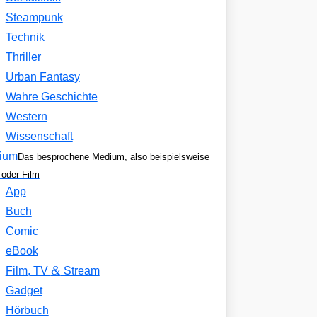
Steampunk
Technik
Thriller
Urban Fantasy
Wahre Geschichte
Western
Wissenschaft
ium
Das besprochene Medium, also beispielsweise
oder Film
App
Buch
Comic
eBook
&
Film, TV
Stream
Gadget
Hörbuch