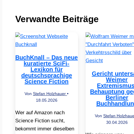
Verwandte Beiträge
BuchKnall – Das neue
kuratierte SciFi-
Lexikon für
Gericht unters
deutschsprachige
Weimer
Science Fiction
Extremismus
Behauptung ge
Von
Stefan Holzhauer
•
Berliner
18.05.2026
Buchhandlu
Wer auf Amazon nach
Von
Stefan Holzhau
Science Fiction sucht,
30.04.2026
bekommt immer dieselben