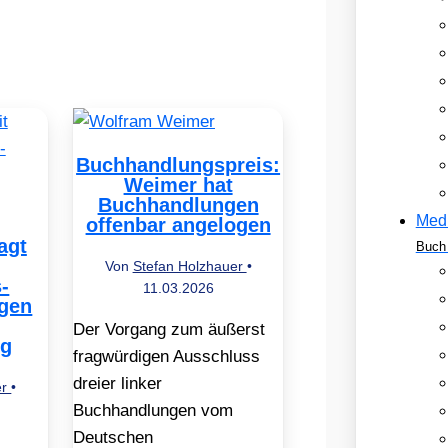
Buchhandlungspreis:
Weimer hat
Buchhandlungen
Med
offenbar angelogen
agt
Buch 
Von
Stefan Holzhauer
•
-
11.03.2026
gen
Der Vorgang zum äußerst
ng
fragwürdigen Ausschluss
dreier linker
er
•
Buchhandlungen vom
Deutschen