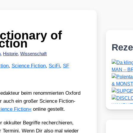
ctionary of
ction
Reze
h
,
Historie
,
Wissenschaft
tion
,
Science Fiction
,
SciFi
,
SF
r Redak­teur beim renom­mier­ten Oxford
bar auch ein gro­ßer Sci­ence Fic­tion-
Sci­ence Fic­tion«
online gestellt.
okkul­ter Begrif­fe recher­chie­ren,
ser Ter­mi­ni. Wenn Dir also mal wie­der