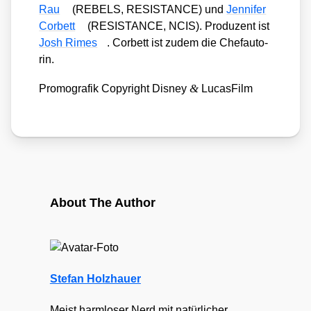
Rau
(REBELS, RESISTANCE) und
Jen­ni­fer
Cor­bett
(RESISTANCE, NCIS). Pro­du­zent ist
Josh Rimes
. Cor­bett ist zudem die Chef­au­to­
rin.
&
Pro­mo­gra­fik Copy­right Dis­ney
Lucas­Film
About The Author
Stefan Holzhauer
Meist harmloser Nerd mit natürlicher