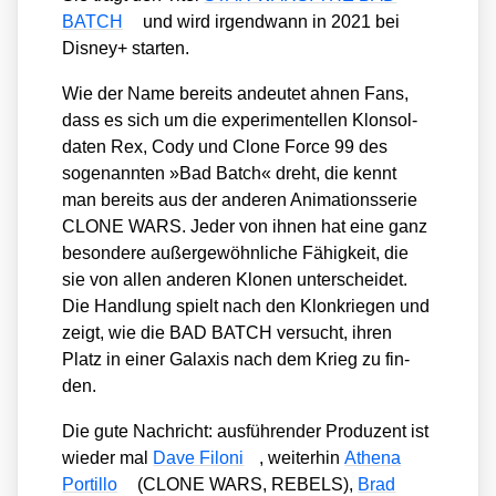
BATCH
und wird irgend­wann in 2021 bei
Dis­ney+ star­ten.
Wie der Name bereits andeu­tet ahnen Fans,
dass es sich um die expe­ri­men­tel­len Klon­sol­
da­ten Rex, Cody und Clo­ne Force 99 des
soge­nann­ten »Bad Batch« dreht, die kennt
man bereits aus der ande­ren Ani­ma­ti­ons­se­rie
CLONE WARS. Jeder von ihnen hat eine ganz
beson­de­re außer­ge­wöhn­li­che Fähig­keit, die
sie von allen ande­ren Klo­nen unter­schei­det.
Die Hand­lung spielt nach den Klon­krie­gen und
zeigt, wie die BAD BATCH ver­sucht, ihren
Platz in einer Gala­xis nach dem Krieg zu fin­
den.
Die gute Nach­richt: aus­füh­ren­der Pro­du­zent ist
wie­der mal
Dave Filoni
, wei­ter­hin
Athe­na
Por­til­lo
(CLONE WARS, REBELS),
Brad