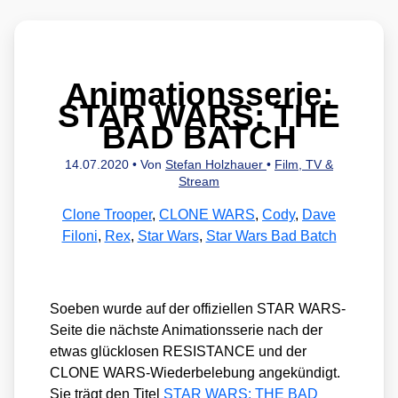
Animationsserie:
STAR WARS: THE
BAD BATCH
14.07.2020
• Von
Stefan Holzhauer
•
Film, TV &
Stream
Clone Trooper
,
CLONE WARS
,
Cody
,
Dave
Filoni
,
Rex
,
Star Wars
,
Star Wars Bad Batch
Soeben wur­de auf der offi­zi­el­len STAR WARS-
Sei­te die nächs­te Ani­ma­ti­ons­se­rie nach der
etwas glück­lo­sen RESISTANCE und der
CLONE WARS-Wie­der­be­le­bung ange­kün­digt.
Sie trägt den Titel
STAR WARS: THE BAD