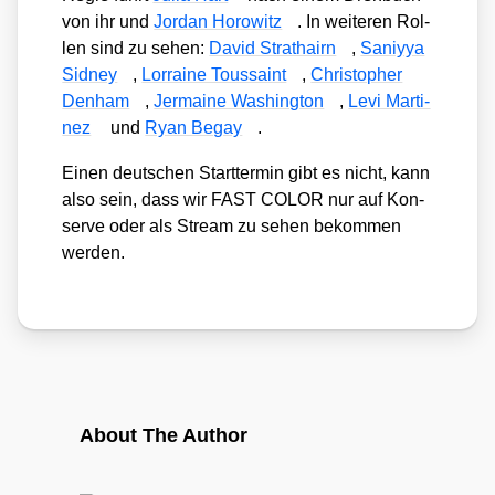
von ihr und
Jor­dan Horo­witz
. In wei­te­ren Rol­
len sind zu sehen:
David Strat­hairn
,
Sani­y­ya
Sid­ney
,
Lor­raine Tous­saint
,
Chris­to­pher
Den­ham
,
Jer­maine Washing­ton
,
Levi Mar­ti­
nez
und
Ryan Begay
.
Einen deut­schen Start­ter­min gibt es nicht, kann
also sein, dass wir FAST COLOR nur auf Kon­
ser­ve oder als Stream zu sehen bekom­men
wer­den.
About The Author