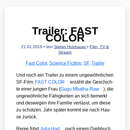
Trailer: FAST
COLOR
21.01.2019
• Von
Stefan Holzhauer
•
Film, TV &
Stream
Fast Color
,
Science Fiction
,
SF
,
Trailer
Und noch ein Trai­ler zu einem unge­wöhn­li­chen
SF-Film:
FAST COLOR
erzählt die Geschich­
te einer jun­gen Frau (
Gugu Mba­tha-Raw
), die
unge­wöhn­li­che Fähig­kei­ten an sich bemerkt
und des­we­gen ihre Fami­lie ver­lässt, um die­se
zu schüt­zen. Jahr spä­ter kommt sie nach Hau­
se zurück.
Regie führt
Julia Hart
nach einem Dreh­buch