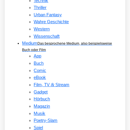
Technik
Thriller
Urban Fantasy
Wahre Geschichte
Western
Wissenschaft
Medium
Das besprochene Medium, also beispielsweise
Buch oder Film
App
Buch
Comic
eBook
&
Film, TV
Stream
Gadget
Hörbuch
Magazin
Musik
Poetry-Slam
Spiel