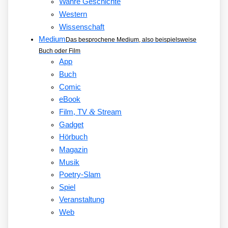
Wahre Geschichte
Western
Wissenschaft
Medium
Das besprochene Medium, also beispielsweise
Buch oder Film
App
Buch
Comic
eBook
&
Film, TV
Stream
Gadget
Hörbuch
Magazin
Musik
Poetry-Slam
Spiel
Veranstaltung
Web