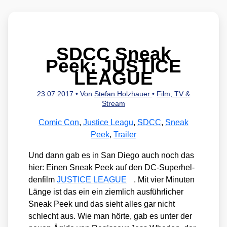
SDCC Sneak
Peek: JUSTICE
LEAGUE
23.07.2017
• Von
Stefan Holzhauer
•
Film, TV &
Stream
Comic Con
,
Justice Leagu
,
SDCC
,
Sneak
Peek
,
Trailer
Und dann gab es in San Die­go auch noch das
hier: Einen Sneak Peek auf den DC-Super­hel­
den­film
JUSTICE LEAGUE
. Mit vier Minu­ten
Län­ge ist das ein ein ziem­lich aus­führ­li­cher
Sneak Peek und das sieht alles gar nicht
schlecht aus. Wie man hör­te, gab es unter der