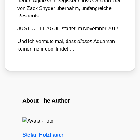
neu­en Ägi­de von Regis­seur Joss Whe­don, der
von Zack Sny­der über­nahm, umfang­rei­che
Reshoots.
JUSTICE LEAGUE star­tet im Novem­ber 2017.
Und ich ver­mu­te mal, dass
die­sen
Aqua­man
kei­ner mehr doof fin­det …
About The Author
Stefan Holzhauer